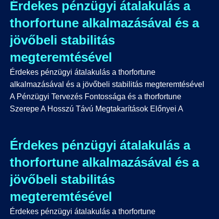
Érdekes pénzügyi átalakulás a
thorfortune alkalmazásával és a
jövőbeli stabilitás
megteremtésével
Érdekes pénzügyi átalakulás a thorfortune
alkalmazásával és a jövőbeli stabilitás megteremtésével
A Pénzügyi Tervezés Fontossága és a thorfortune
Szerepe A Hosszú Távú Megtakarítások Előnyei A
Érdekes pénzügyi átalakulás a
thorfortune alkalmazásával és a
jövőbeli stabilitás
megteremtésével
Érdekes pénzügyi átalakulás a thorfortune