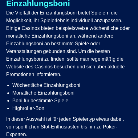
Einzahlungsboni
Die Vielfalt der Einzahlungsboni bietet Spielern die
Möglichkeit, ihr Spielerlebnis individuell anzupassen.
Einige Casinos bieten beispielsweise wöchentliche oder
monatliche Einzahlungsboni an, während andere
Einzahlungsboni an bestimmte Spiele oder
Veranstaltungen gebunden sind. Um die besten
Einzahlungsboni zu finden, sollte man regelmäßig die
Website des Casinos besuchen und sich über aktuelle
Promotionen informieren.
Wöchentliche Einzahlungsboni
Monatliche Einzahlungsboni
Boni für bestimmte Spiele
Highroller-Boni
In dieser Auswahl ist für jeden Spielertyp etwas dabei,
von sportlichen Slot-Enthusiasten bis hin zu Poker-
Experten.