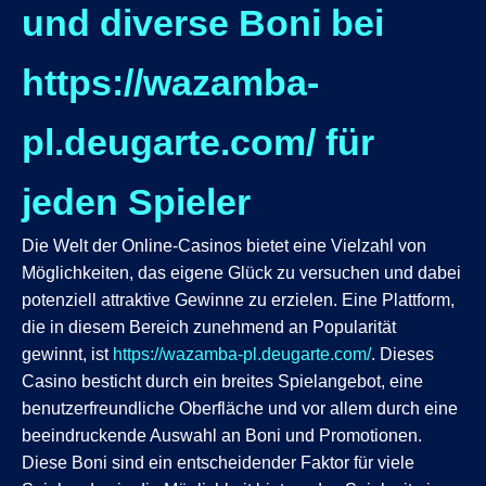
und diverse Boni bei
https://wazamba-
pl.deugarte.com/ für
jeden Spieler
Die Welt der Online-Casinos bietet eine Vielzahl von
Möglichkeiten, das eigene Glück zu versuchen und dabei
potenziell attraktive Gewinne zu erzielen. Eine Plattform,
die in diesem Bereich zunehmend an Popularität
gewinnt, ist
https://wazamba-pl.deugarte.com/
. Dieses
Casino besticht durch ein breites Spielangebot, eine
benutzerfreundliche Oberfläche und vor allem durch eine
beeindruckende Auswahl an Boni und Promotionen.
Diese Boni sind ein entscheidender Faktor für viele