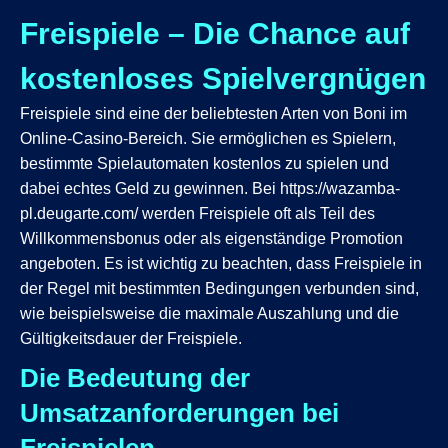
Freispiele – Die Chance auf
kostenloses Spielvergnügen
Freispiele sind eine der beliebtesten Arten von Boni im
Online-Casino-Bereich. Sie ermöglichen es Spielern,
bestimmte Spielautomaten kostenlos zu spielen und
dabei echtes Geld zu gewinnen. Bei https://wazamba-
pl.deugarte.com/ werden Freispiele oft als Teil des
Willkommensbonus oder als eigenständige Promotion
angeboten. Es ist wichtig zu beachten, dass Freispiele in
der Regel mit bestimmten Bedingungen verbunden sind,
wie beispielsweise die maximale Auszahlung und die
Gültigkeitsdauer der Freispiele.
Die Bedeutung der
Umsatzanforderungen bei