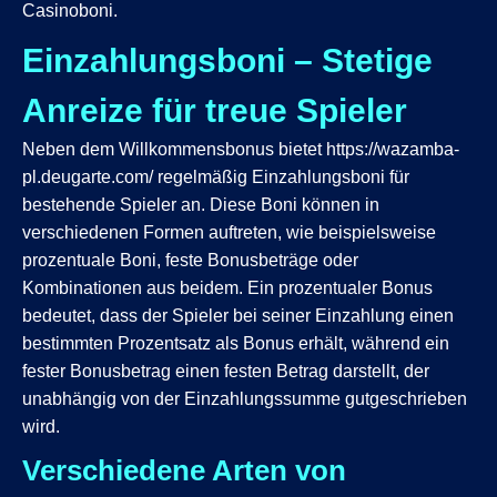
Casinoboni.
Einzahlungsboni – Stetige
Anreize für treue Spieler
Neben dem Willkommensbonus bietet https://wazamba-
pl.deugarte.com/ regelmäßig Einzahlungsboni für
bestehende Spieler an. Diese Boni können in
verschiedenen Formen auftreten, wie beispielsweise
prozentuale Boni, feste Bonusbeträge oder
Kombinationen aus beidem. Ein prozentualer Bonus
bedeutet, dass der Spieler bei seiner Einzahlung einen
bestimmten Prozentsatz als Bonus erhält, während ein
fester Bonusbetrag einen festen Betrag darstellt, der
unabhängig von der Einzahlungssumme gutgeschrieben
wird.
Verschiedene Arten von