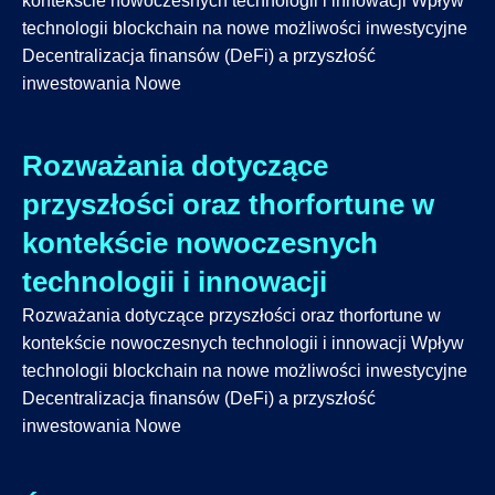
kontekście nowoczesnych technologii i innowacji Wpływ
technologii blockchain na nowe możliwości inwestycyjne
Decentralizacja finansów (DeFi) a przyszłość
inwestowania Nowe
Rozważania dotyczące
przyszłości oraz thorfortune w
kontekście nowoczesnych
technologii i innowacji
Rozważania dotyczące przyszłości oraz thorfortune w
kontekście nowoczesnych technologii i innowacji Wpływ
technologii blockchain na nowe możliwości inwestycyjne
Decentralizacja finansów (DeFi) a przyszłość
inwestowania Nowe