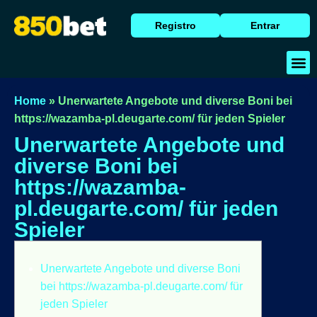
Registro
Entrar
Baixa
Caça-
Cassin
Apost
Home
»
Unerwartete Angebote und diverse Boni bei
https://wazamba-pl.deugarte.com/ für jeden Spieler
Unerwartete Angebote und
diverse Boni bei
https://wazamba-
pl.deugarte.com/ für jeden
Spieler
Unerwartete Angebote und diverse Boni
bei https://wazamba-pl.deugarte.com/ für
jeden Spieler