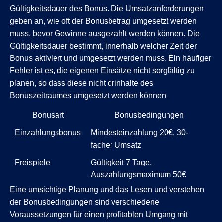
Gültigkeitsdauer des Bonus. Die Umsatzanforderungen
geben an, wie oft der Bonusbetrag umgesetzt werden
muss, bevor Gewinne ausgezahlt werden können. Die
Gültigkeitsdauer bestimmt, innerhalb welcher Zeit der
Bonus aktiviert und umgesetzt werden muss. Ein häufiger
Fehler ist es, die eigenen Einsätze nicht sorgfältig zu
planen, so dass diese nicht drinhalte des
Bonuszeitraumes umgesetzt werden können.
Bonusart
Bonusbedingungen
Einzahlungsbonus
Mindesteinzahlung 20€, 30-
facher Umsatz
Freispiele
Gültigkeit 7 Tage,
Auszahlungsmaximum 50€
Eine umsichtige Planung und das Lesen und verstehen
der Bonusbedingungen sind verschiedene
Voraussetzungen für einen profitablen Umgang mit