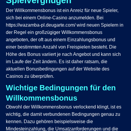
Spielvergnügen
Der Willkommensbonus ist ein Anreiz für neue Spieler,
sich bei einem Online-Casino anzumelden. Bei
https://wazamba-pl.deugarte.com/ wird neuen Spielern in
der Regel ein großzügiger Willkommensbonus
angeboten, der oft aus einem Einzahlungsbonus und
einer bestimmten Anzahl von Freispielen besteht. Die
Höhe des Bonus variiert je nach Angebot und kann sich
im Laufe der Zeit ändern. Es ist daher ratsam, die
aktuellen Bonusbedingungen auf der Website des
Casinos zu überprüfen.
Wichtige Bedingungen für den
Willkommensbonus
Obwohl der Willkommensbonus verlockend klingt, ist es
wichtig, die damit verbundenen Bedingungen genau zu
kennen. Dazu gehören beispielsweise die
Mindesteinzahlung, die Umsatzanforderungen und die