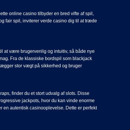
ette online casino tilbyder en bred vifte af spil,
fair spil, inviterer verde casino dig til at træde
il at være brugervenlig og intuitiv, så både nye
r smag. Fra de klassiske bordspil som blackjack
o lægger stor vægt på sikkerhed og bruger
s, finder du et stort udvalg af slots. Disse
 progressive jackpots, hvor du kan vinde enorme
er en autentisk casinooplevelse. Dette er perfekt