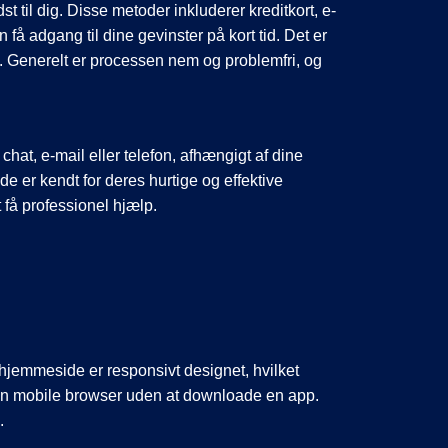
 til dig. Disse metoder inkluderer kreditkort, e-
få adgang til dine gevinster på kort tid. Det er
tet. Generelt er processen nem og problemfri, og
hat, e-mail eller telefon, afhængigt af dine
 er kendt for deres hurtige og effektive
få professionel hjælp.
s hjemmeside er responsivt designet, hvilket
i din mobile browser uden at downloade en app.
.