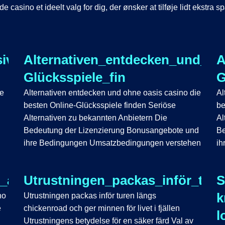
rde casino et ideelt valg for dig, der ønsker at tilføje lidt ekstr
!
sive_online_casino_ohne_oasis_für_
Alternativen_entdecken_und_oh
A
Glücksspiele_fin
G
ne
Alternativen entdecken und ohne oasis casino die
Al
besten Online-Glücksspiele finden Seriöse
be
Alternativen zu bekannten Anbietern Die
Al
Bedeutung der Lizenzierung Bonusangebote und
Be
ihre Bedingungen Umsatzbedingungen verstehen
ih
u_avec_le_meilleur_casino_en_ligne_
Utrustningen_packas_inför_ture
S
k
no
Utrustningen packas inför turen längs
é
chickenroad och ger minnen för livet i fjällen
l
Utrustningens betydelse för en säker färd Val av