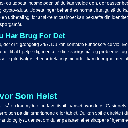
ngs- og udbetalingsmetoder, så du kan vælge den, der passer bedst
g kryptovaluta. Udbetalinger behandles normalt hurtigt, så du kan 
age en udbetaling, for at sikre at casinoet kan bekræfte din identi
 spørgsmål.
u Har Brug For Det
 der er tilgængelig 24/7. Du kan kontakte kundeservice via live c
t til at hjælpe dig med alle dine spørgsmål og problemer, og de
r, spiludvalget eller udbetalingsmetoder, kan du regne med at 
Hvor Som Helst
er, så du kan nyde dine favoritspil, uanset hvor du er. Casinoet
tørrelsen på din smartphone eller tablet. Du kan spille direkte 
du har tid og lyst, uanset om du er på farten eller slapper af hjemme