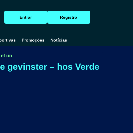
Entrar
Registro
portivas
Promoções
Notícias
 et un
re gevinster – hos Verde