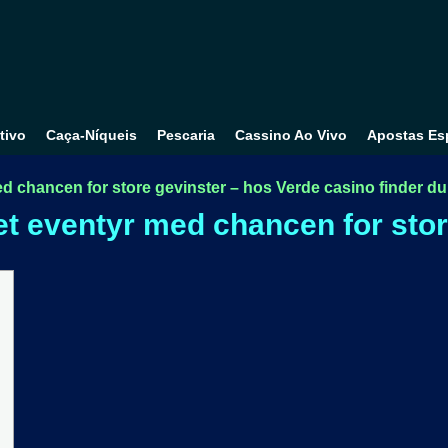
tivo
Caça-Níqueis
Pescaria
Cassino Ao Vivo
Apostas Es
ed chancen for store gevinster – hos Verde casino finder du
et eventyr med chancen for sto