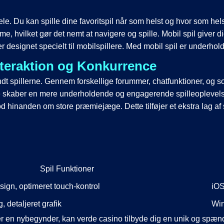
le. Du kan spille dine favoritspil når som helst og hvor som hels
e, hvilket gør det nemt at navigere og spille. Mobil spil giver d
esignet specielt til mobilspillere. Med mobil spil er underhold
Interaktion og Konkurrence
ndt spillerne. Gennem forskellige forummer, chatfunktioner, og s
tte skaber en mere underholdende og engagerende spilleoplevel
od hinanden om store præmiejæge. Dette tilføjer et ekstra lag af
Spil Funktioner
sign, optimeret touch-kontrol
iOS
, detaljeret grafik
Wi
r en nybegynder, kan verde casino tilbyde dig en unik og spænde