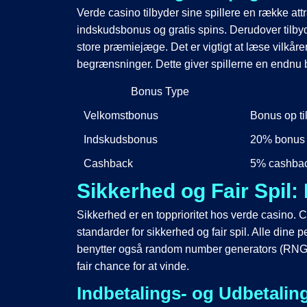
Verde casino tilbyder sine spillere en række at
indskudsbonus og gratis spins. Derudover tilb
store præmiejæge. Det er vigtigt at læse vilkå
begrænsninger. Dette giver spillerne en endnu 
Bonus Type
Velkomstbonus
Bonus op ti
Indskudsbonus
20% bonus 
Cashback
5% cashbac
Sikkerhed og Fair Spil:
Sikkerhed er en topprioritet hos verde casino. C
standarder for sikkerhed og fair spil. Alle dine 
benytter også random number generators (RNG) for 
fair chance for at vinde.
Indbetalings- og Udbetali