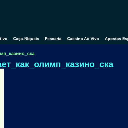
tivo
Caça-Níqueis
Pescaria
Cassino Ao Vivo
Apostas Es
мп_казино_ска
ет_как_олимп_казино_ска