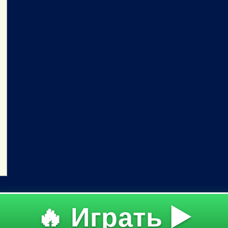
🔥 Играть ▶️