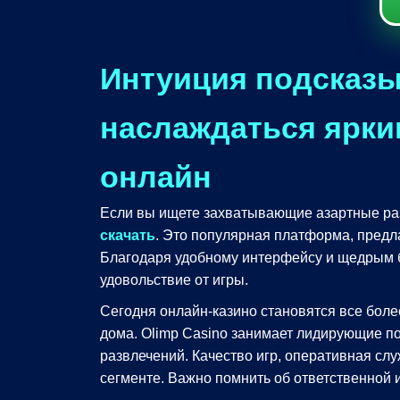
Интуиция подсказыв
наслаждаться ярки
онлайн
Если вы ищете захватывающие азартные разв
скачать
. Это популярная платформа, предл
Благодаря удобному интерфейсу и щедрым б
удовольствие от игры.
Сегодня онлайн-казино становятся все бол
дома. Olimp Casino занимает лидирующие п
развлечений. Качество игр, оперативная сл
сегменте. Важно помнить об ответственной 