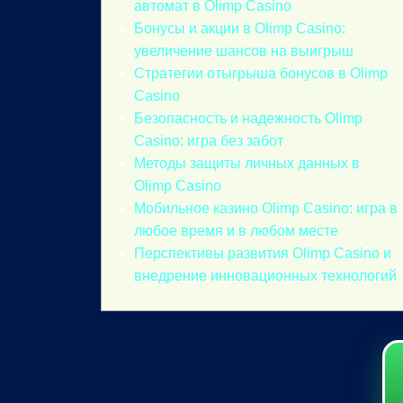
автомат в Olimp Casino
Бонусы и акции в Olimp Casino:
увеличение шансов на выигрыш
Стратегии отыгрыша бонусов в Olimp
Casino
Безопасность и надежность Olimp
Casino: игра без забот
Методы защиты личных данных в
Olimp Casino
Мобильное казино Olimp Casino: игра в
любое время и в любом месте
Перспективы развития Olimp Casino и
внедрение инновационных технологий