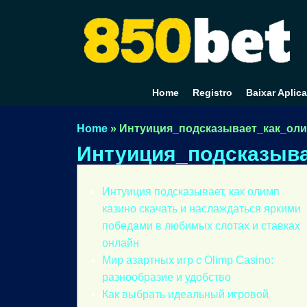
Home
Registro
Baixar Aplica
Home
»
Интуиция_подсказывает_как_оли
Интуиция_подсказыва
Интуиция подсказывает, как олимп
казино скачать и наслаждаться яркими
победами в любимых слотах и ставках
онлайн
Мир азартных игр с Olimp Casino:
разнообразие и удобство
Как выбрать идеальный игровой