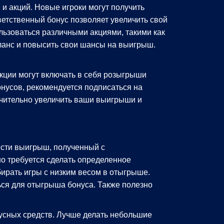
и акций. Новые игроки могут получить
етственный бонус позволяет увеличить свой
льзоваться различными акциями, такими как
аланс и повысить свои шансы на выигрыш.
акции могут включать в себя розыгрыши
онусов, рекомендуется подписаться на
начительно увеличить ваши выигрыши и
ести выигрыш, полученный с
о требуется сделать определенное
бирать игры с низким весом в отыгрыше.
ься для отыгрыша бонуса. Также полезно
нусных средств. Лучше делать небольшие