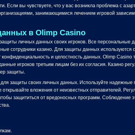
и. Если вы чувствуете, что у вас возникла проблема с аза
 организациями, занимающимися лечением игровой зависим
анных в Olimp Casino
 защиты личных данных своих игроков. Все персональные 
нные сотрудники казино. Для защиты данных используются
т конфиденциальность и целостность данных. Olimp Casino 
анные игроков третьим лицам без их согласия. Казино регу
ер защиты.
 для защиты своих личных данных. Используйте надежные п
е открывайте вложения от неизвестных отправителей. Рег
 чтобы защититься от вредоносных программ. Соблюдение э
тва.
лкам.