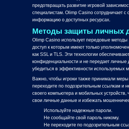
предотвращать развитие игровой зависимост
специалистам. Olimp Casino сотрудничает с
информацию о доступных ресурсах.
Методы защиты личных д
Olimp Casino использует передовые методы
доступ к которым имеют только уполномоче
как SSL и TLS. Эти технологии обеспечиваю
конфиденциальности и не передает личные д
убедиться в эффективности используемых м
Важно, чтобы игроки также принимали меры
переходите по подозрительным ссылкам и н
своего компьютера и мобильных устройств,
свои личные данные и избежать мошенничес
Используйте надежные пароли.
Не сообщайте свой пароль никому.
Не переходите по подозрительным ссы