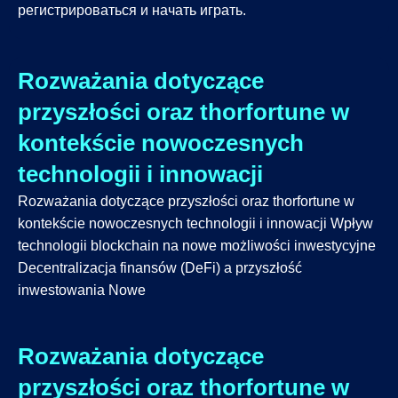
регистрироваться и начать играть.
Rozważania dotyczące
przyszłości oraz thorfortune w
kontekście nowoczesnych
technologii i innowacji
Rozważania dotyczące przyszłości oraz thorfortune w
kontekście nowoczesnych technologii i innowacji Wpływ
technologii blockchain na nowe możliwości inwestycyjne
Decentralizacja finansów (DeFi) a przyszłość
inwestowania Nowe
Rozważania dotyczące
przyszłości oraz thorfortune w