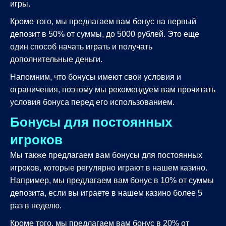
игры.
Кроме того, мы предлагаем вам бонус на первый
депозит в 50% от суммы, до 5000 рублей. Это еще
один способ начать играть и получать
дополнительные деньги.
Напомним, что бонусы имеют свои условия и
ограничения, поэтому мы рекомендуем вам прочитать
условия бонуса перед его использованием.
Бонусы для постоянных
игроков
Мы также предлагаем вам бонусы для постоянных
игроков, которые регулярно играют в нашем казино.
Например, мы предлагаем вам бонус в 10% от суммы
депозита, если вы играете в нашем казино более 5
раз в неделю.
Кроме того, мы предлагаем вам бонус в 20% от