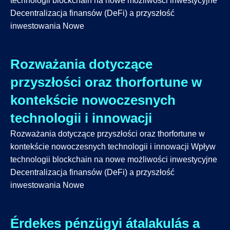
technologii blockchain na nowe możliwości inwestycyjne
Decentralizacja finansów (DeFi) a przyszłość
inwestowania Nowe
Rozważania dotyczące
przyszłości oraz thorfortune w
kontekście nowoczesnych
technologii i innowacji
Rozważania dotyczące przyszłości oraz thorfortune w
kontekście nowoczesnych technologii i innowacji Wpływ
technologii blockchain na nowe możliwości inwestycyjne
Decentralizacja finansów (DeFi) a przyszłość
inwestowania Nowe
Érdekes pénzügyi átalakulás a