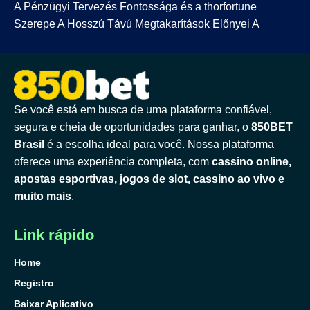
A Pénzügyi Tervezés Fontossága és a thorfortune
Szerepe A Hosszú Távú Megtakarítások Előnyei A
Se você está em busca de uma plataforma confiável,
segura e cheia de oportunidades para ganhar, o
850BET
Brasil
é a escolha ideal para você. Nossa plataforma
oferece uma experiência completa, com
cassino online,
apostas esportivas, jogos de slot, cassino ao vivo e
muito mais
.
Link rápido
Home
Registro
Baixar Aplicativo