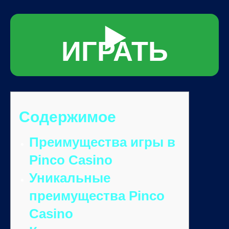
▶️
ИГРАТЬ
Содержимое
Преимущества игры в
Pinco Casino
Уникальные
преимущества Pinco
Casino