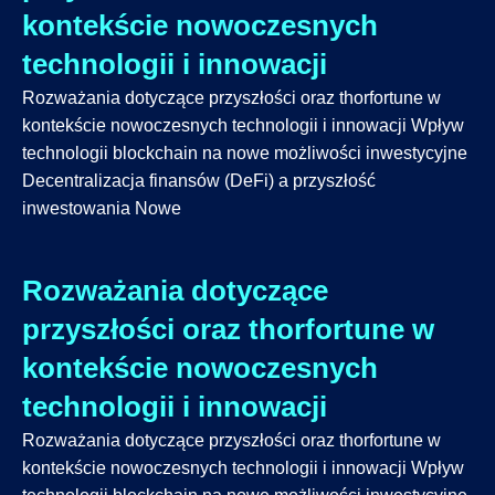
kontekście nowoczesnych
technologii i innowacji
Rozważania dotyczące przyszłości oraz thorfortune w
kontekście nowoczesnych technologii i innowacji Wpływ
technologii blockchain na nowe możliwości inwestycyjne
Decentralizacja finansów (DeFi) a przyszłość
inwestowania Nowe
Rozważania dotyczące
przyszłości oraz thorfortune w
kontekście nowoczesnych
technologii i innowacji
Rozważania dotyczące przyszłości oraz thorfortune w
kontekście nowoczesnych technologii i innowacji Wpływ