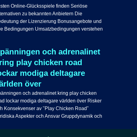
sten Online-Glücksspiele finden Seriöse
ternativen zu bekannten Anbietern Die
deutung der Lizenzierung Bonusangebote und
re Bedingungen Umsatzbedingungen verstehen
suisse_et_ses_offres
n_längs_chickenroad_och_ger_minne
pänningen och adrenalinet
ring play chicken road
ockar modiga deltagare
ärlden över
änningen och adrenalinet kring play chicken
ad lockar modiga deltagare världen över Risker
h Konsekvenser av "Play Chicken Road"
ridiska Aspekter och Ansvar Gruppdynamik och