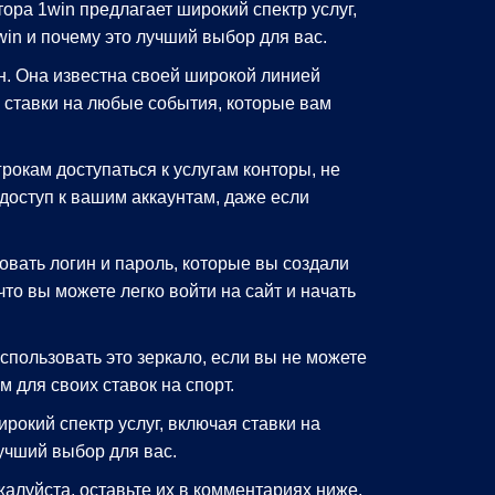
ора 1win предлагает широкий спектр услуг,
win и почему это лучший выбор для вас.
ан. Она известна своей широкой линией
ь ставки на любые события, которые вам
рокам доступаться к услугам конторы, не
ь доступ к вашим аккаунтам, даже если
овать логин и пароль, которые вы создали
то вы можете легко войти на сайт и начать
спользовать это зеркало, если вы не можете
 для своих ставок на спорт.
рокий спектр услуг, включая ставки на
лучший выбор для вас.
жалуйста, оставьте их в комментариях ниже.