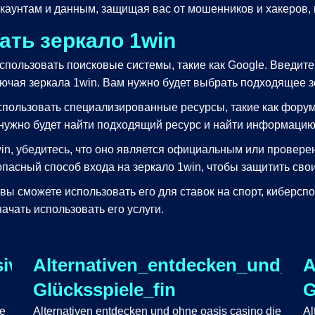
каунтам и данным, защищая вас от мошенников и хакеров, и
ать зеркало 1win
спользовать поисковые системы, такие как Google. Введите 
ключая зеркала 1win. Вам нужно будет выбрать подходящее з
использовать специализированные ресурсы, такие как фору
нужно будет найти подходящий ресурс и найти информацию 
in, убедитесь, что оно является официальным или провере
зопасный способ входа на зеркало 1win, чтобы защитить св
вы сможете использовать его для ставок на спорт, киберспо
ачать использовать его услуги.
sive_online_casino_ohne_oasis_für_
Alternativen_entdecken_und_oh
A
Glücksspiele_fin
G
ne
Alternativen entdecken und ohne oasis casino die
Al