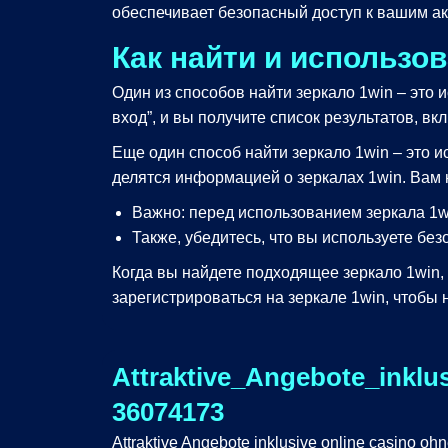
обеспечивает безопасный доступ к вашим ак
Как найти и использов
Один из способов найти зеркало 1win – это и
вход”, и вы получите список результатов, в
Еще один способ найти зеркало 1win – это 
делятся информацией о зеркалах 1win. Вам 
Важно: перед использованием зеркала 1w
Также, убедитесь, что вы используете бе
Когда вы найдете подходящее зеркало 1win, 
зарегистрироваться на зеркале 1win, чтобы н
Attraktive_Angebote_inklu
36074173
Attraktive Angebote inklusive online casino oh