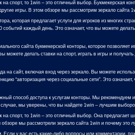
на спорт, то 1win – это отличный выбор. Букмекерская конт
и другие игры. В этом обзоре мы рассмотрим зеркало сайта 1
ора, которая предлагает услуги для игроков из многих стр
00 событий каждый день. Это означает, что вы можете делат
ального сайта букмекерской конторы, которое позволяет иг
вы можете делать ставки на спорт, играть в игры и получат
да на сайт, включая вход через зеркало. Вы можете использ
кцию “авторизация через социальные сети”. Это означает, ч
ежный способ доступа к услугам конторы. Мы рекомендуем и
случае, мы уверены, что вы найдете 1win – лучшим выбором
на спорт, то 1win – это отличный выбор. Она предлагает ши
ом обзоре мы рассмотрели зеркало сайта 1win и почему это 
 Если у вас есть какие-либо вопросы или комментарии, по