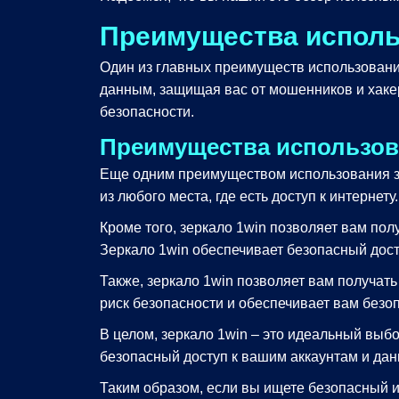
Преимущества исполь
Один из главных преимуществ использования
данным, защищая вас от мошенников и хакер
безопасности.
Преимущества использова
Еще одним преимуществом использования зер
из любого места, где есть доступ к интернет
Кроме того, зеркало 1win позволяет вам по
Зеркало 1win обеспечивает безопасный дост
Также, зеркало 1win позволяет вам получать
риск безопасности и обеспечивает вам безо
В целом, зеркало 1win – это идеальный выбо
безопасный доступ к вашим аккаунтам и дан
Таким образом, если вы ищете безопасный и 