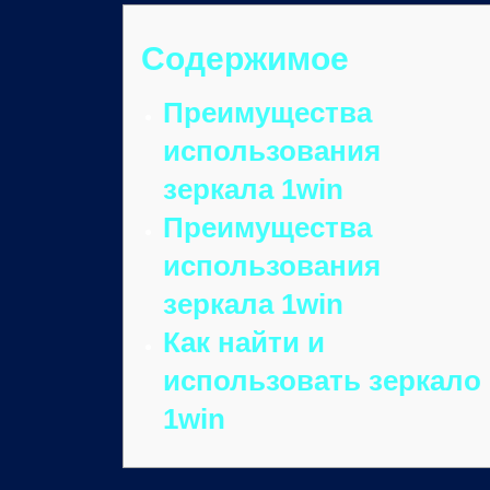
Содержимое
Преимущества
использования
зеркала 1win
Преимущества
использования
зеркала 1win
Как найти и
использовать зеркало
1win