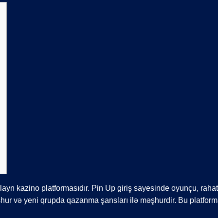
yn kazino platformasıdır. Pin Up giriş sayesinde oyunçu, raha
şhur və yeni qrupda qazanma şansları ilə məşhurdir. Bu platform