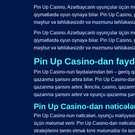
Pin Up Casino, Azərbaycanlı oyunçular üçün mür
qiymətlərdə oyun oynayə bilər. Pin Up Casino, 
məşhur və təhlükəsizdir və məzmunu təhlükəsiz
Pin Up Casino, Azərbaycanlı oyunçular üçün mür
qiymətlərdə oyun oynayə bilər. Pin Up Casino, 
məşhur və təhlükəsizdir və məzmunu təhlükəsiz
Pin Up Casino-dan fayda
Pin Up Casino-nun faydalarından biri – geniş q
qazanma şansını artıra bilər. Pin Up Casino-dan 
qazanma şansını artırır. İkincilə, casino, qazanm
qazanma şansını artırır və oyunçu qazanma şan
Pin Up Casino-dan nəticələ
Pin Up Casino-nun nəticələri, oyunçu maliyyəsi
üçün məlumat verir. Pin Up Casino-dan nəticələ
stratejilerini təmin etmək kimi məlumatlar ilə t