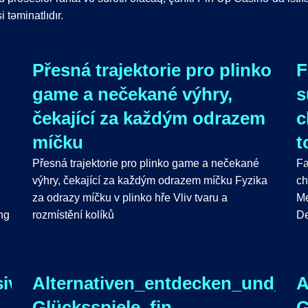
 təminatlıdır.
Přesná trajektorie pro plinko
F
game a nečekané výhry,
s
čekající za každým odrazem
c
míčku
t
Přesná trajektorie pro plinko game a nečekané
Fa
výhry, čekající za každým odrazem míčku Fyzika
ch
za odrazy míčku v plinko hře Vliv tvaru a
Me
ng
rozmístění kolíků
De
sive_online_casino_ohne_oasis_für_
Alternativen_entdecken_und_oh
A
Glücksspiele_fin
G