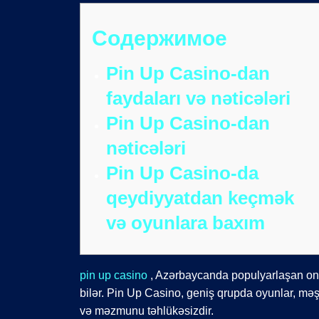
Содержимое
Pin Up Casino-dan
faydaları və nəticələri
Pin Up Casino-dan
nəticələri
Pin Up Casino-da
qeydiyyatdan keçmək
və oyunlara baxım
pin up casino
, Azərbaycanda populyarlaşan onla
bilər. Pin Up Casino, geniş qrupda oyunlar, mə
və məzmunu təhlükəsizdir.