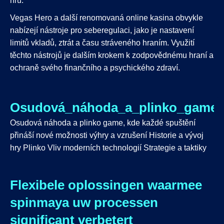
hru.
Vegas Hero a další renomovaná online kasina obvykle
nabízejí nástroje pro seberegulaci, jako je nastavení
limitů vkladů, ztrát a času stráveného hraním. Využití
těchto nástrojů je dalším krokem k zodpovědnému hraní a
ochraně svého finančního a psychického zdraví.
Osudová_náhoda_a_plinko_game_
Osudová náhoda a plinko game, kde každé spuštění
přináší nové možnosti výhry a vzrušení Historie a vývoj
hry Plinko Vliv moderních technologií Strategie a taktiky
Flexibele oplossingen waarmee
spinmaya uw processen
significant verbetert