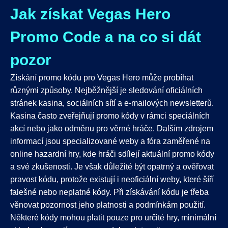
Jak získat Vegas Hero
Promo Code a na co si dát
pozor
Získání promo kódu pro Vegas Hero může probíhat
různými způsoby. Nejběžnější je sledování oficiálních
stránek kasina, sociálních sítí a e-mailových newsletterů.
Kasina často zveřejňují promo kódy v rámci speciálních
akcí nebo jako odměnu pro věrné hráče. Dalším zdrojem
informací jsou specializované weby a fóra zaměřené na
online hazardní hry, kde hráči sdílejí aktuální promo kódy
a své zkušenosti. Je však důležité být opatrný a ověřovat
pravost kódu, protože existují i neoficiální weby, které šíří
falešné nebo neplatné kódy. Při získávání kódu je třeba
věnovat pozornost jeho platnosti a podmínkám použití.
Některé kódy mohou platit pouze pro určité hry, minimální