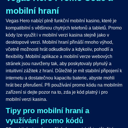
mobilní hraní
Vegas Hero nabízí plně funkční mobilní kasino, které je
kompatibilní s většinou chytrých telefonů a tabletů. Promo
kódy lze využít i v mobilní verzi kasina stejně jako v
desktopové verzi. Mobilní hraní přináší mnoho výhod,
včetně možnosti hrát odkudkoliv a kdykoliv, pohodlí a
flexibility. Mobilní aplikace a mobilní verze webových
stránek jsou navrženy tak, aby poskytovaly plynulý a
intuitivní zážitek z hraní. Důležité je mít stabilní připojení k
internetu a dostatečnou kapacitu baterie, abyste mohli
hrát bez přerušení. Při používání promo kódu na mobilním
zařízení si dejte pozor na to, zda je kód platný i pro
mobilní verzi kasina.
Tipy pro mobilní hraní a
využívání promo kódů