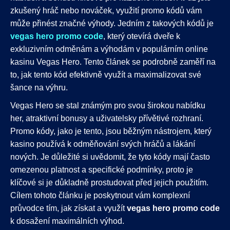
zkušený hráč nebo nováček, využití promo kódů vám
může přinést značné výhody. Jedním z takových kódů je
vegas hero promo code
, který otevírá dveře k
exkluzivním odměnám a výhodám v populárním online
kasinu Vegas Hero. Tento článek se podrobně zaměří na
to, jak tento kód efektivně využít a maximalizovat své
šance na výhru.
Vegas Hero se stal známým pro svou širokou nabídku
her, atraktivní bonusy a uživatelsky přívětivé rozhraní.
Promo kódy, jako je tento, jsou běžným nástrojem, který
kasino používá k odměňování svých hráčů a lákání
nových. Je důležité si uvědomit, že tyto kódy mají často
omezenou platnost a specifické podmínky, proto je
klíčové si je důkladně prostudovat před jejich použitím.
Cílem tohoto článku je poskytnout vám komplexní
průvodce tím, jak získat a využít
vegas hero promo code
k dosažení maximálních výhod.