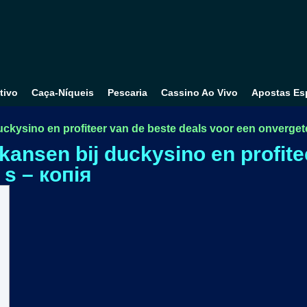
tivo
Caça-Níqueis
Pescaria
Cassino Ao Vivo
Apostas Es
ckysino en profiteer van de beste deals voor een onvergetel
kansen bij duckysino en profite
 s – копія