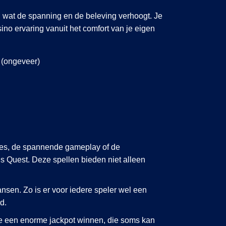
s, wat de spanning en de beleving verhoogt. Je
sino ervaring vanuit het comfort van je eigen
 (ongeveer)
ages, de spannende gameplay of de
s Quest. Deze spellen bieden niet alleen
nsen. Zo is er voor iedere speler wel een
d.
je een enorme jackpot winnen, die soms kan