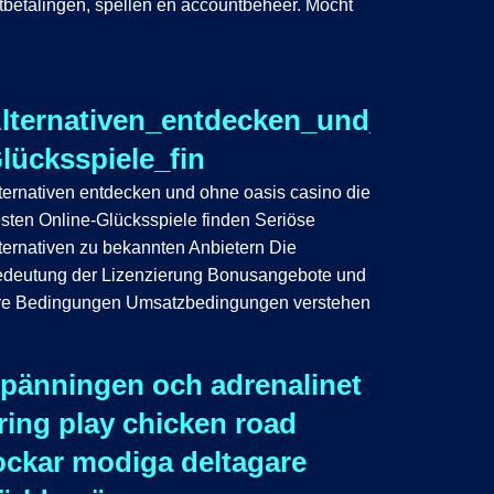
itbetalingen, spellen en accountbeheer. Mocht
risikobewusste_Spiel-
ne_oasis_casino_die_besten_Online
lternativen_entdecken_und_ohne_oa
lücksspiele_fin
ternativen entdecken und ohne oasis casino die
sten Online-Glücksspiele finden Seriöse
ternativen zu bekannten Anbietern Die
deutung der Lizenzierung Bonusangebote und
re Bedingungen Umsatzbedingungen verstehen
suisse_et_ses_offres
n_längs_chickenroad_och_ger_minne
pänningen och adrenalinet
ring play chicken road
ockar modiga deltagare