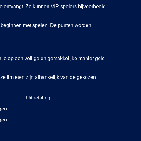
je ontvangt. Zo kunnen VIP-spelers bijvoorbeeld
te beginnen met spelen. De punten worden
 je op een veilige en gemakkelijke manier geld
ze limieten zijn afhankelijk van de gekozen
Uitbetaling
gen
gen