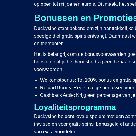
oplopen tot miljoenen euro’s. Dit maakt het spe
Bonussen en Promoties
Duckysino staat bekend om zijn aantrekkelijke
speelgeld of gratis spins ontvangt. Daarnaast
en toernooien.
Het is belangrijk om de bonusvoorwaarden goed 
betekent dat je het bonusbedrag een bepaald aa
voorwaarden.
Welkomstbonus: Tot 100% bonus en gratis s
Reload Bonus: Regelmatige bonussen voor 
Cashback Actie: Krijg een percentage van je 
Loyaliteitsprogramma
Duckysino beloont loyale spelers met een aantr
inwisselen voor gratis spins, bonusgeld of ande
van extra voordelen.