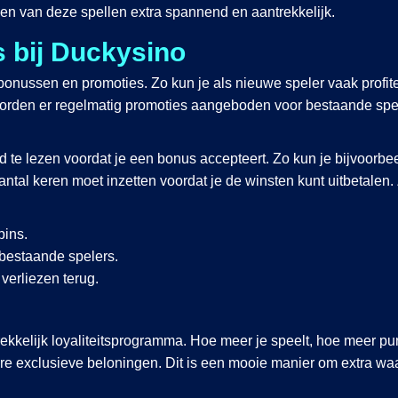
len van deze spellen extra spannend en aantrekkelijk.
 bij Duckysino
 bonussen en promoties. Zo kun je als nieuwe speler vaak prof
 worden er regelmatig promoties aangeboden voor bestaande spe
te lezen voordat je een bonus accepteert. Zo kun je bijvoorbe
ntal keren moet inzetten voordat je de winsten kunt uitbetalen.
pins.
bestaande spelers.
verliezen terug.
ekkelijk loyaliteitsprogramma. Hoe meer je speelt, hoe meer pu
re exclusieve beloningen. Dit is een mooie manier om extra waard