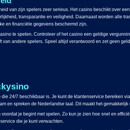
heid
id van zijn spelers zeer serieus. Het casino beschikt over een
lijkheid, transparantie en veiligheid. Daarnaast worden alle tr
jke en financiële gegevens beschermd zijn.
r casino te spelen. Controleer of het casino een geldige vergun
ft van andere spelers. Speel altijd verantwoord en zet geen geld 
ckysino
die 24/7 beschikbaar is. Je kunt de klantenservice bereiken via
zaam en spreken de Nederlandse taal. Dit maakt het gemakkelijk 
n voordat je begint met spelen. Zo kun je zien hoe snel en effici
 service die je kunt verwachten.