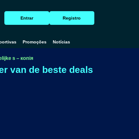
Entrar
Registro
portivas
Promoções
Notícias
ijke s – копія
er van de beste deals