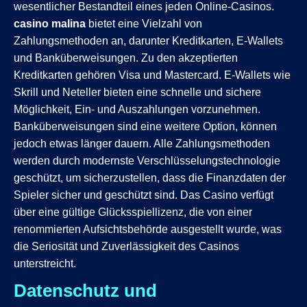
wesentlicher Bestandteil eines jeden Online-Casinos.
casino malina
bietet eine Vielzahl von
Zahlungsmethoden an, darunter Kreditkarten, E-Wallets
und Banküberweisungen. Zu den akzeptierten
Kreditkarten gehören Visa und Mastercard. E-Wallets wie
Skrill und Neteller bieten eine schnelle und sichere
Möglichkeit, Ein- und Auszahlungen vorzunehmen.
Banküberweisungen sind eine weitere Option, können
jedoch etwas länger dauern. Alle Zahlungsmethoden
werden durch modernste Verschlüsselungstechnologie
geschützt, um sicherzustellen, dass die Finanzdaten der
Spieler sicher und geschützt sind. Das Casino verfügt
über eine gültige Glücksspiellizenz, die von einer
renommierten Aufsichtsbehörde ausgestellt wurde, was
die Seriosität und Zuverlässigkeit des Casinos
unterstreicht.
Datenschutz und