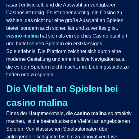
rasant entwickelt, und die Auswahl an verfügbaren
Casinos ist riesig. Es ist daher wichtig, ein Casino zu
wählen, das nicht nur eine große Auswahl an Spielen
bietet, sondern auch sicher, fair und zuverlässig ist.
casino malina
hat sich als ein solches Casino etabliert
und bietet seinen Spielern ein erstklassiges
Spielerlebnis. Die Plattform zeichnet sich durch eine
moderne Gestaltung und eine intuitive Navigation aus,
die es den Spielern leicht macht, ihre Lieblingsspiele zu
finden und zu spielen.
Die Vielfalt an Spielen bei
casino malina
Eines der Hauptmerkmale, die
casino malina
so attraktiv
machen, ist die beeindruckende Vielfalt an angebotenen
Spielen. Von klassischen Spielautomaten über
aufregende Tischspiele bis hin zu innovativen Live-