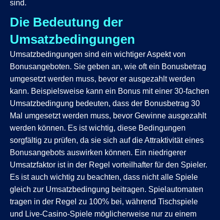
sind.
Die Bedeutung der
Umsatzbedingungen
Umsatzbedingungen sind ein wichtiger Aspekt von
Bonusangeboten. Sie geben an, wie oft ein Bonusbetrag
umgesetzt werden muss, bevor er ausgezahlt werden
kann. Beispielsweise kann ein Bonus mit einer 30-fachen
Umsatzbedingung bedeuten, dass der Bonusbetrag 30
Mal umgesetzt werden muss, bevor Gewinne ausgezahlt
werden können. Es ist wichtig, diese Bedingungen
sorgfältig zu prüfen, da sie sich auf die Attraktivität eines
Bonusangebots auswirken können. Ein niedrigerer
Umsatzfaktor ist in der Regel vorteilhafter für den Spieler.
Es ist auch wichtig zu beachten, dass nicht alle Spiele
gleich zur Umsatzbedingung beitragen. Spielautomaten
tragen in der Regel zu 100% bei, während Tischspiele
und Live-Casino-Spiele möglicherweise nur zu einem