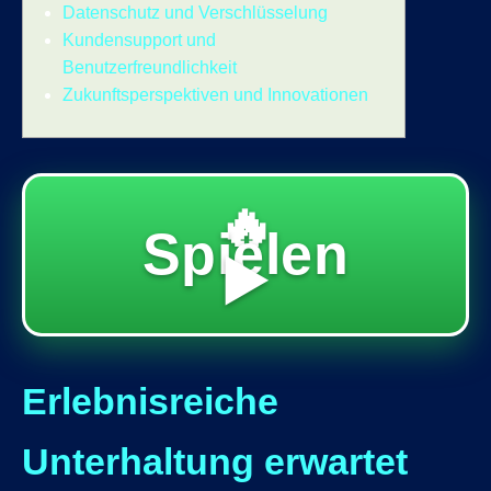
Datenschutz und Verschlüsselung
Kundensupport und
Benutzerfreundlichkeit
Zukunftsperspektiven und Innovationen
🔥
Spielen
▶️
Erlebnisreiche
Unterhaltung erwartet