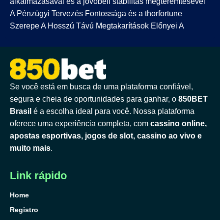
alkalmazásával és a jövőbeli stabilitás megteremtésével
A Pénzügyi Tervezés Fontossága és a thorfortune
Szerepe A Hosszú Távú Megtakarítások Előnyei A
Se você está em busca de uma plataforma confiável,
segura e cheia de oportunidades para ganhar, o
850BET
Brasil
é a escolha ideal para você. Nossa plataforma
oferece uma experiência completa, com
cassino online,
apostas esportivas, jogos de slot, cassino ao vivo e
muito mais
.
Link rápido
Home
Registro