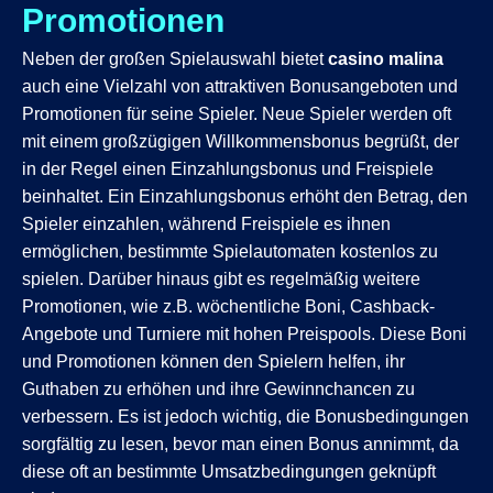
Promotionen
Neben der großen Spielauswahl bietet
casino malina
auch eine Vielzahl von attraktiven Bonusangeboten und
Promotionen für seine Spieler. Neue Spieler werden oft
mit einem großzügigen Willkommensbonus begrüßt, der
in der Regel einen Einzahlungsbonus und Freispiele
beinhaltet. Ein Einzahlungsbonus erhöht den Betrag, den
Spieler einzahlen, während Freispiele es ihnen
ermöglichen, bestimmte Spielautomaten kostenlos zu
spielen. Darüber hinaus gibt es regelmäßig weitere
Promotionen, wie z.B. wöchentliche Boni, Cashback-
Angebote und Turniere mit hohen Preispools. Diese Boni
und Promotionen können den Spielern helfen, ihr
Guthaben zu erhöhen und ihre Gewinnchancen zu
verbessern. Es ist jedoch wichtig, die Bonusbedingungen
sorgfältig zu lesen, bevor man einen Bonus annimmt, da
diese oft an bestimmte Umsatzbedingungen geknüpft