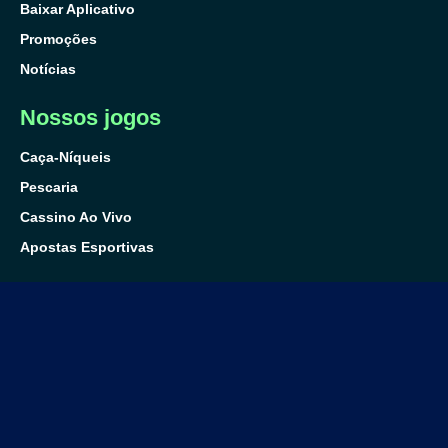
Baixar Aplicativo
Promoções
Notícias
Nossos jogos
Caça-Níqueis
Pescaria
Cassino Ao Vivo
Apostas Esportivas