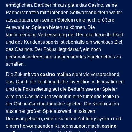
ermöglichen. Darüber hinaus plant das Casino, seine
Partnerschaften mit führenden Softwareanbietern weiter
auszubauen, um seinen Spielern eine noch größere
Auswahl an Spielen bieten zu können. Die
kontinuierliche Verbesserung der Benutzerfreundlichkeit
und des Kundensupports ist ebenfalls ein wichtiges Ziel
des Casinos. Der Fokus liegt darauf, ein noch
personalisierteres und ansprechendes Spielerlebnis zu
schaffen.
Die Zukunft von
casino malina
sieht vielversprechend
aus. Durch die kontinuierliche Investition in Innovationen
und die Fokussierung auf die Bedürfnisse der Spieler
wird das Casino auch weiterhin eine führende Rolle in
der Online-Gaming-Industrie spielen. Die Kombination
aus einer großen Spielauswahl, attraktiven
Bonusangeboten, einem sicheren Zahlungssystem und
einem hervorragenden Kundensupport macht
casino