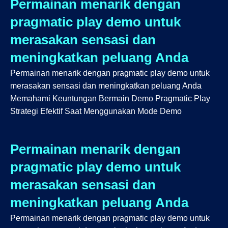
Permainan menarik dengan
pragmatic play demo untuk
merasakan sensasi dan
meningkatkan peluang Anda
Permainan menarik dengan pragmatic play demo untuk
merasakan sensasi dan meningkatkan peluang Anda
Memahami Keuntungan Bermain Demo Pragmatic Play
Strategi Efektif Saat Menggunakan Mode Demo
Permainan menarik dengan
pragmatic play demo untuk
merasakan sensasi dan
meningkatkan peluang Anda
Permainan menarik dengan pragmatic play demo untuk