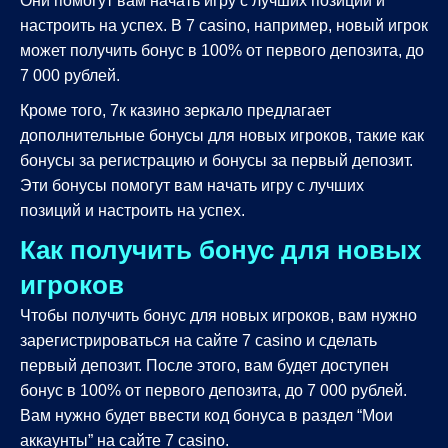
Они помогут вам начать игру с лучших позиций и
настроить на успех. В 7 casino, например, новый игрок
может получить бонус в 100% от первого депозита, до
7 000 рублей.
Кроме того, 7к казино зеркало предлагает
дополнительные бонусы для новых игроков, такие как
бонусы за регистрацию и бонусы за первый депозит.
Эти бонусы помогут вам начать игру с лучших
позиций и настроить на успех.
Как получить бонус для новых
игроков
Чтобы получить бонус для новых игроков, вам нужно
зарегистрироваться на сайте 7 casino и сделать
первый депозит. После этого, вам будет доступен
бонус в 100% от первого депозита, до 7 000 рублей.
Вам нужно будет ввести код бонуса в раздел “Мои
аккаунты” на сайте 7 casino.