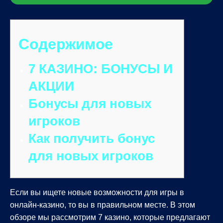
Содержимое
7 КАЗИНО: БОНУСЫ И
АКЦИИ
Бонусы для новых
игроков
Как получить бонус
для новых игроков
Если вы ищете новые возможности для игры в
онлайн-казино, то вы в правильном месте. В этом
обзоре мы рассмотрим 7 казино, которые предлагают