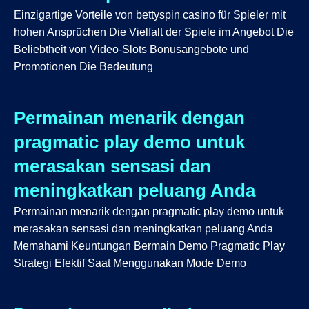
Einzigartige Vorteile von bettyspin casino für Spieler mit
hohen Ansprüchen Die Vielfalt der Spiele im Angebot Die
Beliebtheit von Video-Slots Bonusangebote und
Promotionen Die Bedeutung
Permainan menarik dengan
pragmatic play demo untuk
merasakan sensasi dan
meningkatkan peluang Anda
Permainan menarik dengan pragmatic play demo untuk
merasakan sensasi dan meningkatkan peluang Anda
Memahami Keuntungan Bermain Demo Pragmatic Play
Strategi Efektif Saat Menggunakan Mode Demo