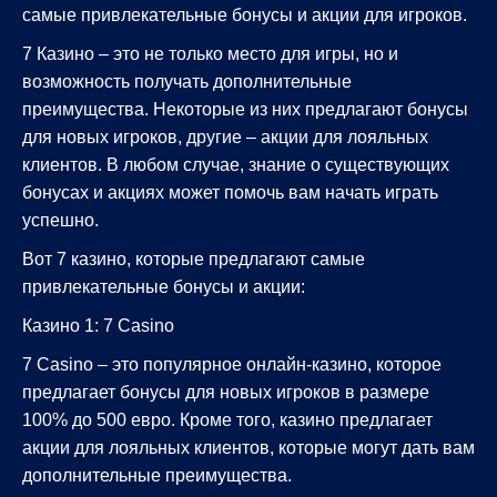
самые привлекательные бонусы и акции для игроков.
7 Казино – это не только место для игры, но и
возможность получать дополнительные
преимущества. Некоторые из них предлагают бонусы
для новых игроков, другие – акции для лояльных
клиентов. В любом случае, знание о существующих
бонусах и акциях может помочь вам начать играть
успешно.
Вот 7 казино, которые предлагают самые
привлекательные бонусы и акции:
Казино 1: 7 Casino
7 Casino – это популярное онлайн-казино, которое
предлагает бонусы для новых игроков в размере
100% до 500 евро. Кроме того, казино предлагает
акции для лояльных клиентов, которые могут дать вам
дополнительные преимущества.