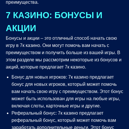
преимущества.
7 КАЗИНО: БОНУСЫ И
АКЦИИ
Бонусы и акции – это отличный способ начать свою
игру в 7к казино. Они могут помочь вам начать с
преимуществом и получить больше из вашей игры. В
этом разделе мы рассмотрим некоторые из бонусов и
акций, которые предлагает 7к казино.
Бонус для новых игроков: 7к казино предлагает
бонус для новых игроков, который может помочь
вам начать свою игру с преимуществом. Этот бонус
может быть использован для игры на любые игры,
включая слоты, карточные игры и другие.
Реферальный бонус: 7к казино предлагает
реферальный бонус, который может помочь вам
заработать дополнительные деньги. Этот бонус