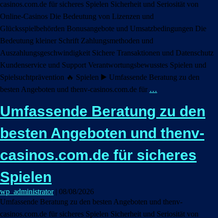
casinos.com.de für sicheres Spielen Sicherheit und Seriosität von
Online-Casinos Die Bedeutung von Lizenzen und
Glücksspielbehörden Bonusangebote und Umsatzbedingungen Die
Bedeutung kleiner Schrift Zahlungsmethoden und
Auszahlungsgeschwindigkeit Sichere Transaktionen und Datenschutz
Kundenservice und Support Verantwortungsbewusstes Spielen und
Spielsuchtprävention 🔥 Spielen ▶️ Umfassende Beratung zu den
besten Angeboten und thenv-casinos.com.de für
…
Umfassende Beratung zu den
besten Angeboten und thenv-
casinos.com.de für sicheres
Spielen
wp_administrator
|
08/08/2026
Umfassende Beratung zu den besten Angeboten und thenv-
casinos.com.de für sicheres Spielen Sicherheit und Seriosität von