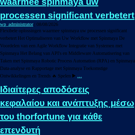
waarmee spinmaya uw
processen significant verbetert
wp_administrator
|
08/08/2026
Flexibele oplossingen waarmee spinmaya uw processen significant
verbetert Het Optimaliseren van Uw Workflow met Spinmaya De
Voordelen van een Agile Workflow Integratie van Systemen met
Spinmaya Het Belang van API's en Middleware Automatisering van
Taken met Spinmaya Robotic Process Automation (RPA) en Spinmaya
Data-analyse en Rapportage met Spinmaya Toekomstige
Ontwikkelingen en Trends 🔥 Spelen ▶️
…
Ιδιαίτερες αποδόσεις
κεφαλαίου και ανάπτυξης μέσω
του thorfortune για κάθε
επενδυτή