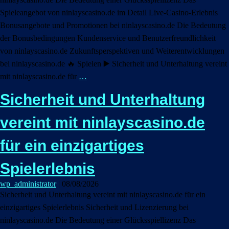
Spieleangebot von ninlayscasino.de im Detail Live-Casino-Erlebnis
Bonusangebote und Promotionen bei ninlayscasino.de Die Bedeutung
der Bonusbedingungen Kundenservice und Benutzerfreundlichkeit
von ninlayscasino.de Zukunftsperspektiven und Weiterentwicklungen
bei ninlayscasino.de 🔥 Spielen ▶️ Sicherheit und Unterhaltung vereint
mit ninlayscasino.de für
…
Sicherheit und Unterhaltung
vereint mit ninlayscasino.de
für ein einzigartiges
Spielerlebnis
wp_administrator
|
08/08/2026
Sicherheit und Unterhaltung vereint mit ninlayscasino.de für ein
einzigartiges Spielerlebnis Sicherheit und Lizenzierung bei
ninlayscasino.de Die Bedeutung einer Glücksspiellizenz Das