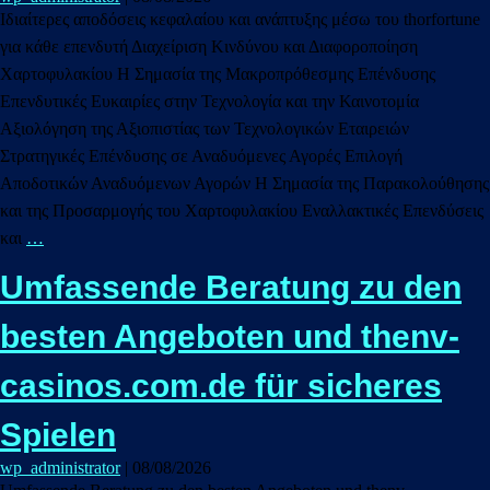
Ιδιαίτερες αποδόσεις κεφαλαίου και ανάπτυξης μέσω του thorfortune
για κάθε επενδυτή Διαχείριση Κινδύνου και Διαφοροποίηση
Χαρτοφυλακίου Η Σημασία της Μακροπρόθεσμης Επένδυσης
Επενδυτικές Ευκαιρίες στην Τεχνολογία και την Καινοτομία
Αξιολόγηση της Αξιοπιστίας των Τεχνολογικών Εταιρειών
Στρατηγικές Επένδυσης σε Αναδυόμενες Αγορές Επιλογή
Αποδοτικών Αναδυόμενων Αγορών Η Σημασία της Παρακολούθησης
και της Προσαρμογής του Χαρτοφυλακίου Εναλλακτικές Επενδύσεις
και
…
Umfassende Beratung zu den
besten Angeboten und thenv-
casinos.com.de für sicheres
Spielen
wp_administrator
|
08/08/2026