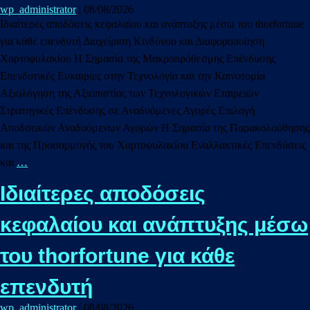
wp_administrator
|
08/08/2026
Ιδιαίτερες αποδόσεις κεφαλαίου και ανάπτυξης μέσω του thorfortune
για κάθε επενδυτή Διαχείριση Κινδύνου και Διαφοροποίηση
Χαρτοφυλακίου Η Σημασία της Μακροπρόθεσμης Επένδυσης
Επενδυτικές Ευκαιρίες στην Τεχνολογία και την Καινοτομία
Αξιολόγηση της Αξιοπιστίας των Τεχνολογικών Εταιρειών
Στρατηγικές Επένδυσης σε Αναδυόμενες Αγορές Επιλογή
Αποδοτικών Αναδυόμενων Αγορών Η Σημασία της Παρακολούθησης
και της Προσαρμογής του Χαρτοφυλακίου Εναλλακτικές Επενδύσεις
και
…
Ιδιαίτερες αποδόσεις
κεφαλαίου και ανάπτυξης μέσω
του thorfortune για κάθε
επενδυτή
wp_administrator
|
08/08/2026