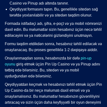
Casino və Pinup adı altında tanınır.
Qeydiyyat formasını tapın. Bu, genellikle sitedən sağ
tərəfdə yoxlanılabilir və ya sitedən təqdim olunur.
Formada istifadəçi adı, şifrə, e-poçt və ya mobil nömrənizi
daxil edin. Bu məlumatlar sizin hesabınız üçün necə təhlil
ediləcəyini və ya nəticələrini gizləndiyini unutmayın.
Formu təqdim etdikdən sonra, hesabınız təhlil ediləcək və
onaylanacaq. Bu proses genelliklə 1-2 dəqiqəyə aiddir.
Onaylanmaqdan sonra, hesabınızda bir dəfə
pin-up
oyunu
giriş etmək üçün Pin Up Casino və ya Pinup adını
tətbiq edə bilərsiniz. Bu, sitedən və ya mobil
uydurğundan edə bilərsiniz.
Qeydiyyatdan keçmək və hesabınızı təhlil etmək üçün Pin
Up Casino-da bir neçə məlumatı daxil etməli və ya
onaylamalısınız. Bu məlumatlar hesabınızın güvənliliyini
artıracaq və sizin üçün daha keyfiyyətli bir oyun deneyimi