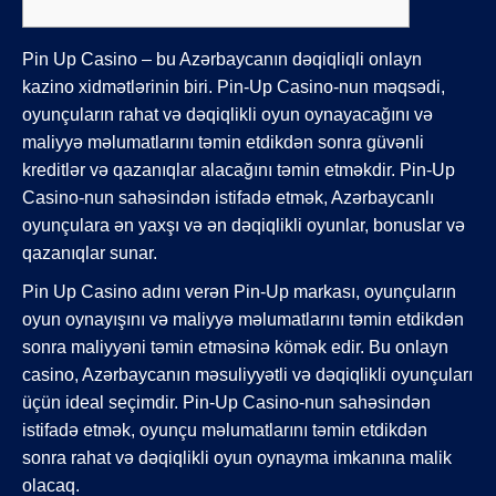
Pin Up Casino – bu Azərbaycanın dəqiqliqli onlayn
kazino xidmətlərinin biri. Pin-Up Casino-nun məqsədi,
oyunçuların rahat və dəqiqlikli oyun oynayacağını və
maliyyə məlumatlarını təmin etdikdən sonra güvənli
kreditlər və qazanıqlar alacağını təmin etməkdir. Pin-Up
Casino-nun sahəsindən istifadə etmək, Azərbaycanlı
oyunçulara ən yaxşı və ən dəqiqlikli oyunlar, bonuslar və
qazanıqlar sunar.
Pin Up Casino adını verən Pin-Up markası, oyunçuların
oyun oynayışını və maliyyə məlumatlarını təmin etdikdən
sonra maliyyəni təmin etməsinə kömək edir. Bu onlayn
casino, Azərbaycanın məsuliyyətli və dəqiqlikli oyunçuları
üçün ideal seçimdir. Pin-Up Casino-nun sahəsindən
istifadə etmək, oyunçu məlumatlarını təmin etdikdən
sonra rahat və dəqiqlikli oyun oynayma imkanına malik
olacaq.