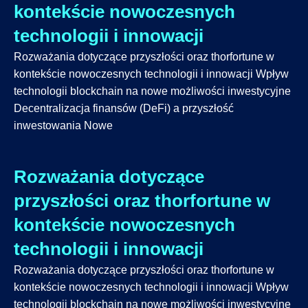
kontekście nowoczesnych
technologii i innowacji
Rozważania dotyczące przyszłości oraz thorfortune w
kontekście nowoczesnych technologii i innowacji Wpływ
technologii blockchain na nowe możliwości inwestycyjne
Decentralizacja finansów (DeFi) a przyszłość
inwestowania Nowe
Rozważania dotyczące
przyszłości oraz thorfortune w
kontekście nowoczesnych
technologii i innowacji
Rozważania dotyczące przyszłości oraz thorfortune w
kontekście nowoczesnych technologii i innowacji Wpływ
technologii blockchain na nowe możliwości inwestycyjne