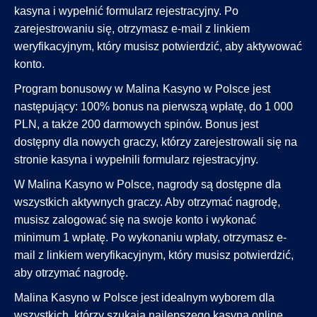
kasyna i wypełnić formularz rejestracyjny. Po
zarejestrowaniu się, otrzymasz e-mail z linkiem
weryfikacyjnym, który musisz potwierdzić, aby aktywować
konto.
Program bonusowy w Malina Kasyno w Polsce jest
następujący: 100% bonus na pierwszą wpłatę, do 1 000
PLN, a także 200 darmowych spinów. Bonus jest
dostępny dla nowych graczy, którzy zarejestrowali się na
stronie kasyna i wypełnili formularz rejestracyjny.
W Malina Kasyno w Polsce, nagrody są dostępne dla
wszystkich aktywnych graczy. Aby otrzymać nagrodę,
musisz zalogować się na swoje konto i wykonać
minimum 1 wpłatę. Po wykonaniu wpłaty, otrzymasz e-
mail z linkiem weryfikacyjnym, który musisz potwierdzić,
aby otrzymać nagrodę.
Malina Kasyno w Polsce jest idealnym wyborem dla
wszystkich, którzy szukają najlepszego kasyna online.