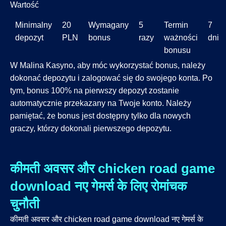
Wartość
Minimalny
20
Wymagany
5
Termin
7
depozyt
PLN
bonus
razy
ważności
dni
bonusu
W Malina Kasyno, aby móc wykorzystać bonus, należy
dokonać depozytu i zalogować się do swojego konta. Po
tym, bonus 100% na pierwszy depozyt zostanie
automatycznie przekazany na Twoje konto. Należy
pamiętać, że bonus jest dostępny tylko dla nowych
graczy, którzy dokonali pierwszego depozytu.
कीमती अवसर और chicken road game
download नए गेमर्स के लिए रोमांचक
चुनौती
कीमती अवसर और chicken road game download नए गेमर्स के