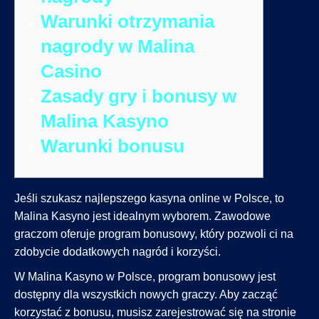
Warunki otrzymania
nagrody w Malina
Casino
Zasady gry i bonusy w
Malina Kasyno
Warunki bonusu
Jeśli szukasz najlepszego kasyna online w Polsce, to
Malina Kasyno jest idealnym wyborem. Zawodowe
graczom oferuje program bonusowy, który pozwoli ci na
zdobycie dodatkowych nagród i korzyści.
W Malina Kasyno w Polsce, program bonusowy jest
dostępny dla wszystkich nowych graczy. Aby zacząć
korzystać z bonusu, musisz zarejestrować się na stronie