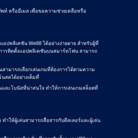
ัพท์ หรืออีเมล เพื่อขอความช่วยเหลือหรือ
อปพลิเคชัน We88 ได้อย่างง่ายดาย สำหรับผู้ที่
ี่ต้องการติดตั้งแอปพลิเคชันบนสมาร์ทโฟน สามารถ
เล่นสามารถเลือกเล่นเกมที่ต้องการได้ตามความ
สดได้อย่างเต็มที่
่นและโบนัสที่น่าสนใจ ทำให้การเล่นเกมสล็อตที่
ำให้ผู้เล่นสามารถสื่อสารกับดีลเลอร์และผู้เล่น