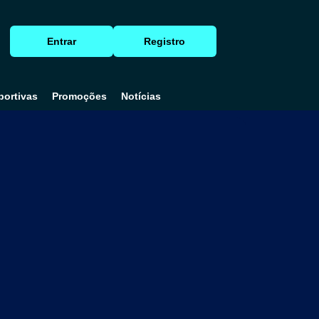
Entrar
Registro
portivas
Promoções
Notícias