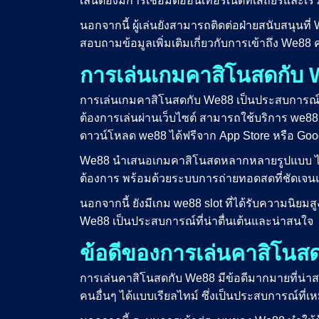
เล่นต้องมีการเชื่อมต่ออินเทอร์เน็ตที่เสถียรและเร
นอกจากนี้ ผู้เล่นยังสามารถติดต่อฝ่ายสนับสนุนที
สอบถามข้อมูลเพิ่มเติมเกี่ยวกับการเข้าถึง We88
การเล่นเกมคาสิโนสดกับ
การเล่นเกมคาสิโนสดกับ We88 เป็นประสบการณ์ที่น
ต้องการเล่นผ่านเว็บไซต์ สามารถใช้บริการ we88 เข
ดาวน์โหลด we88 ได้ฟรีจาก App Store หรือ Goog
We88 นำเสนอเกมคาสิโนสดหลากหลายรูปแบบ ไม่ว่าจ
ต้องการ พร้อมด้วยระบบการถ่ายทอดสดที่ชัดเจนแ
นอกจากนี้ ยังมีเกม we88 slot ที่ได้รับความนิยม
We88 เป็นประสบการณ์ที่น่าตื่นเต้นและน่าสนใจ
ข้อดีของการเล่นคาสิโนส
การเล่นคาสิโนสดกับ We88 มีข้อดีมากมายที่น่าสน
คนอื่นๆ ได้แบบเรียลไทม์ ซึ่งเป็นประสบการณ์ที่