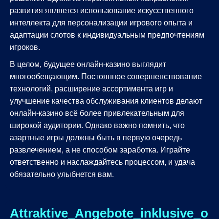
развития является использование искусственного
интеллекта для персонализации игрового опыта и
адаптации слотов к индивидуальным предпочтениям
игроков.
В целом, будущее онлайн-казино выглядит
многообещающим. Постоянное совершенствование
технологий, расширение ассортимента игр и
улучшение качества обслуживания клиентов делают
онлайн-казино всё более привлекательным для
широкой аудитории. Однако важно помнить, что
азартные игры должны быть в первую очередь
развлечением, а не способом заработка. Играйте
ответственно и наслаждайтесь процессом, и удача
обязательно улыбнется вам.
Attraktive_Angebote_inklusive_on