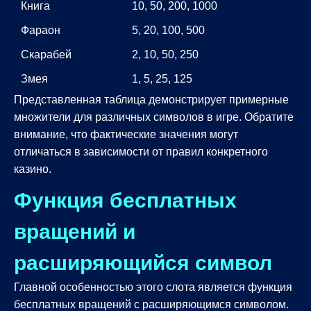
Книга
10, 50, 200, 1000
Фараон
5, 20, 100, 500
Скарабей
2, 10, 50, 250
Змея
1, 5, 25, 125
Представленная таблица демонстрирует примерные
множители для различных символов в игре. Обратите
внимание, что фактические значения могут
отличаться в зависимости от правил конкретного
казино.
Функция бесплатных
вращений и
расширяющийся символ
Главной особенностью этого слота является функция
бесплатных вращений с расширяющимся символом.