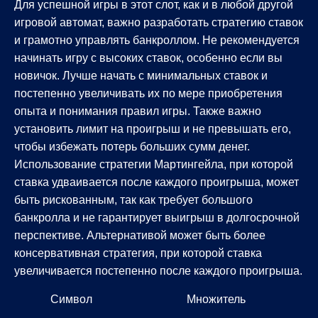
Для успешной игры в этот слот, как и в любой другой
игровой автомат, важно разработать стратегию ставок
и грамотно управлять банкроллом. Не рекомендуется
начинать игру с высоких ставок, особенно если вы
новичок. Лучше начать с минимальных ставок и
постепенно увеличивать их по мере приобретения
опыта и понимания правил игры. Также важно
установить лимит на проигрыш и не превышать его,
чтобы избежать потерь больших сумм денег.
Использование стратегии Мартингейла, при которой
ставка удваивается после каждого проигрыша, может
быть рискованным, так как требует большого
банкролла и не гарантирует выигрыш в долгосрочной
перспективе. Альтернативой может быть более
консервативная стратегия, при которой ставка
увеличивается постепенно после каждого проигрыша.
Символ
Множитель