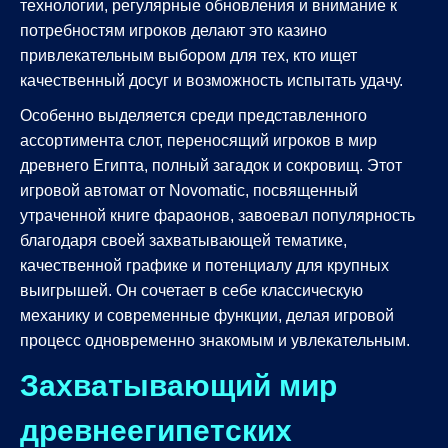
технологии, регулярные обновления и внимание к
потребностям игроков делают это казино
привлекательным выбором для тех, кто ищет
качественный досуг и возможность испытать удачу.
Особенно выделяется среди представленного
ассортимента слот, переносящий игроков в мир
древнего Египта, полный загадок и сокровищ. Этот
игровой автомат от Novomatic, посвященный
утраченной книге фараонов, завоевал популярность
благодаря своей захватывающей тематике,
качественной графике и потенциалу для крупных
выигрышей. Он сочетает в себе классическую
механику и современные функции, делая игровой
процесс одновременно знакомым и увлекательным.
Захватывающий мир
древнеегипетских