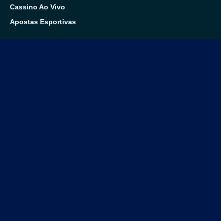
Cassino Ao Vivo
Apostas Esportivas