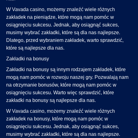
W Vavada casino, możemy znaleźć wiele różnych
zakładek na pieniądze, które mogą nam pomóc w
osiągnięciu sukcesu. Jednak, aby osiągnąć sukces,
musimy wybrać zakładki, które są dla nas najlepsze.
Dlatego, przed wybraniem zakładek, warto sprawdzić,
które są najlepsze dla nas.
Zakładki na bonusy
Zakładki na bonusy są innym rodzajem zakładek, które
mogą nam pomóc w rozwoju naszej gry. Pozwalają nam
na otrzymanie bonusów, które mogą nam pomóc w
osiągnięciu sukcesu. Warto więc sprawdzić, które
zakładki na bonusy są najlepsze dla nas.
W Vavada casino, możemy znaleźć wiele różnych
zakładek na bonusy, które mogą nam pomóc w
osiągnięciu sukcesu. Jednak, aby osiągnąć sukces,
musimy wybrać zakładki, które są dla nas najlepsze.