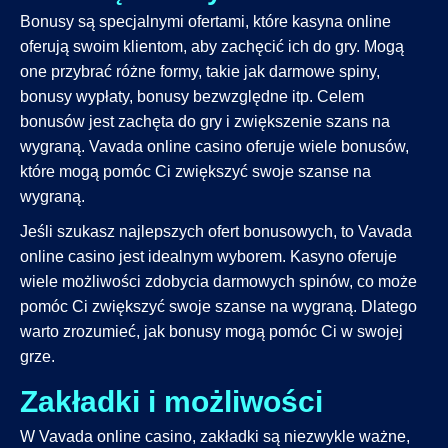
Bonusy są specjalnymi ofertami, które kasyna online
oferują swoim klientom, aby zachęcić ich do gry. Mogą
one przybrać różne formy, takie jak darmowe spiny,
bonusy wypłaty, bonusy bezwzględne itp. Celem
bonusów jest zachęta do gry i zwiększenie szans na
wygraną. Vavada online casino oferuje wiele bonusów,
które mogą pomóc Ci zwiększyć swoje szanse na
wygraną.
Jeśli szukasz najlepszych ofert bonusowych, to Vavada
online casino jest idealnym wyborem. Kasyno oferuje
wiele możliwości zdobycia darmowych spinów, co może
pomóc Ci zwiększyć swoje szanse na wygraną. Dlatego
warto zrozumieć, jak bonusy mogą pomóc Ci w swojej
grze.
Zakładki i możliwości
W Vavada online casino, zakładki są niezwykle ważne,