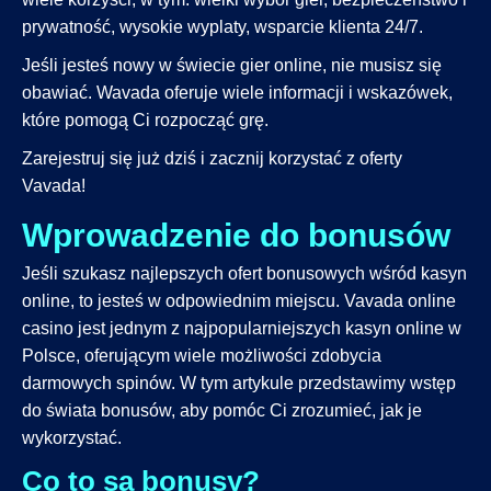
prywatność, wysokie wyplaty, wsparcie klienta 24/7.
Jeśli jesteś nowy w świecie gier online, nie musisz się
obawiać. Wavada oferuje wiele informacji i wskazówek,
które pomogą Ci rozpocząć grę.
Zarejestruj się już dziś i zacznij korzystać z oferty
Vavada!
Wprowadzenie do bonusów
Jeśli szukasz najlepszych ofert bonusowych wśród kasyn
online, to jesteś w odpowiednim miejscu. Vavada online
casino jest jednym z najpopularniejszych kasyn online w
Polsce, oferującym wiele możliwości zdobycia
darmowych spinów. W tym artykule przedstawimy wstęp
do świata bonusów, aby pomóc Ci zrozumieć, jak je
wykorzystać.
Co to są bonusy?