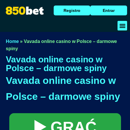
Registro
Entrar
Baixa
Caça-
Cassin
Apost
Home
»
Vavada online casino w Polsce – darmowe
spiny
Vavada online casino w
Polsce – darmowe spiny
Vavada online casino w
Polsce – darmowe spiny
▶️ GRAĆ