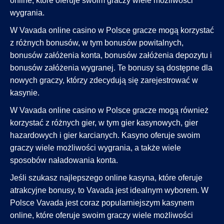
online, które oferuje swoim graczy wiele możliwości
wygrania.
W Vavada online casino w Polsce gracze mogą korzystać
z różnych bonusów, w tym bonusów powitalnych,
bonusów załóżenia konta, bonusów załóżenia depozytu i
bonusów załóżenia wygranej. Te bonusy są dostępne dla
nowych graczy, którzy zdecydują się zarejestrować w
kasynie.
W Vavada online casino w Polsce gracze mogą również
korzystać z różnych gier, w tym gier kasynowych, gier
hazardowych i gier karcianych. Kasyno oferuje swoim
graczy wiele możliwości wygrania, a także wiele
sposobów naładowania konta.
Jeśli szukasz najlepszego online kasyna, które oferuje
atrakcyjne bonusy, to Vavada jest idealnym wyborem. W
Polsce Vavada jest coraz popularniejszym kasynem
online, które oferuje swoim graczy wiele możliwości