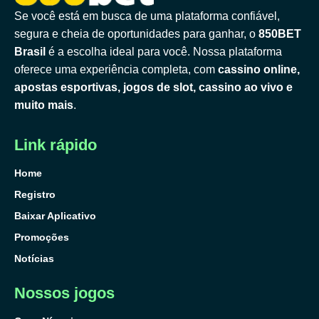
Se você está em busca de uma plataforma confiável,
segura e cheia de oportunidades para ganhar, o
850BET
Brasil
é a escolha ideal para você. Nossa plataforma
oferece uma experiência completa, com
cassino online,
apostas esportivas, jogos de slot, cassino ao vivo e
muito mais
.
Link rápido
Home
Registro
Baixar Aplicativo
Promoções
Notícias
Nossos jogos