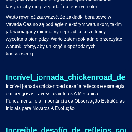
kasyna, aby nie przegadać najlepszych ofert.
Warto również zauważyć, że zakładki bonusowe w
Vavada Casino są podległe niektórym warunkom, takim
jak wymagany minimalny depozyt, a także limity
wycofania pieniędzy. Warto zatem dokładnie przeczytać
warunki oferty, aby uniknąć niepożądanych
konsekwencji.
Incrível_jornada_chickenroad_des
Incrível jornada chickenroad desafia reflexos e estratégia
em perigosas travessias virtuais A Mecânica
Fundamental e a Importância da Observação Estratégias
Iniciais para Novatos A Evolução
Increíble_desafío_de_reflejos_co