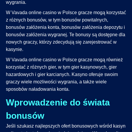
wygrania.
W Vavada online casino w Polsce gracze mogą korzystać
z różnych bonusów, w tym bonusów powitalnych,
bonusów załóżenia konta, bonusów załóżenia depozytu i
bonusów załóżenia wygranej. Te bonusy są dostępne dla
nowych graczy, którzy zdecydują się zarejestrować w
kasynie.
W Vavada online casino w Polsce gracze mogą również
korzystać z różnych gier, w tym gier kasynowych, gier
hazardowych i gier karcianych. Kasyno oferuje swoim
graczy wiele możliwości wygrania, a także wiele
sposobów naładowania konta.
Wprowadzenie do świata
bonusów
Jeśli szukasz najlepszych ofert bonusowych wśród kasyn