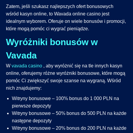
Zatem, jeśli szukasz najlepszych ofert bonusowych
wśród kasyn online, to Wavada online casino jest
idealnym wyborem. Oferuje on wiele bonusów i promocji,
które mogą pomóc ci wygrać pieniądze.
Wyróżniki bonusów w
Vavada
W
vavada casino
, aby wyróżnić się na tle innych kasyn
online, oferujemy różne wyróżniki bonusowe, które mogą
pomóc Ci zwiększyć swoje szanse na wygraną. Wśród
nich znajdujemy:
Witryny bonusowe – 100% bonus do 1 000 PLN na
pierwsze depozyty
Witryny bonusowe – 50% bonus do 500 PLN na każde
następne depozyty
Witryny bonusowe – 20% bonus do 200 PLN na każde