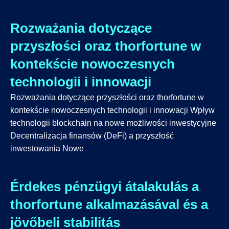
Rozważania dotyczące
przyszłości oraz thorfortune w
kontekście nowoczesnych
technologii i innowacji
Rozważania dotyczące przyszłości oraz thorfortune w
kontekście nowoczesnych technologii i innowacji Wpływ
technologii blockchain na nowe możliwości inwestycyjne
Decentralizacja finansów (DeFi) a przyszłość
inwestowania Nowe
Érdekes pénzügyi átalakulás a
thorfortune alkalmazásával és a
jövőbeli stabilitás