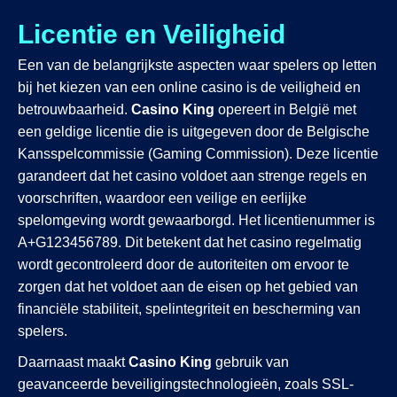
Licentie en Veiligheid
Een van de belangrijkste aspecten waar spelers op letten
bij het kiezen van een online casino is de veiligheid en
betrouwbaarheid.
Casino King
opereert in België met
een geldige licentie die is uitgegeven door de Belgische
Kansspelcommissie (Gaming Commission). Deze licentie
garandeert dat het casino voldoet aan strenge regels en
voorschriften, waardoor een veilige en eerlijke
spelomgeving wordt gewaarborgd. Het licentienummer is
A+G123456789. Dit betekent dat het casino regelmatig
wordt gecontroleerd door de autoriteiten om ervoor te
zorgen dat het voldoet aan de eisen op het gebied van
financiële stabiliteit, spelintegriteit en bescherming van
spelers.
Daarnaast maakt
Casino King
gebruik van
geavanceerde beveiligingstechnologieën, zoals SSL-