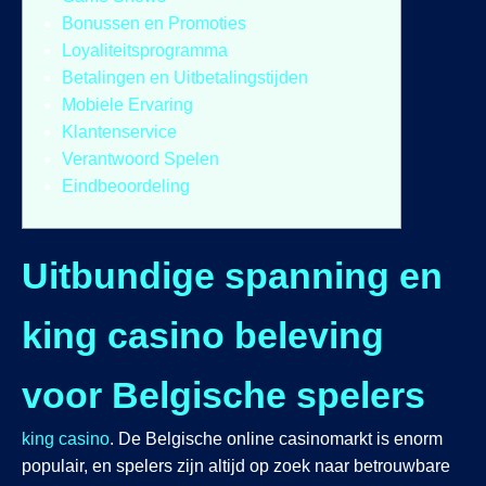
Bonussen en Promoties
Loyaliteitsprogramma
Betalingen en Uitbetalingstijden
Mobiele Ervaring
Klantenservice
Verantwoord Spelen
Eindbeoordeling
Uitbundige spanning en
king casino beleving
voor Belgische spelers
king casino
. De Belgische online casinomarkt is enorm
populair, en spelers zijn altijd op zoek naar betrouwbare