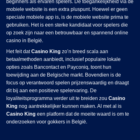
beginners als ervaren spelers. De toegankelijkheid via de
mobiele website is een extra pluspunt. Hoewel er geen
speciale mobiele app is, is de mobiele website prima te
gebruiken. Het is een sterke kandidaat voor spelers die
op zoek zijn naar een betrouwbaar en spannend online
casino in België.
Het feit dat
Casino King
zo’n breed scala aan
betaalmethoden aanbiedt, inclusief populaire lokale
opties zoals Bancontact en Payconiq, toont hun
toewijding aan de Belgische markt. Bovendien is de
focus op verantwoord spelen prijzenswaardig en draagt
dit bij aan een positieve spelervaring. De
loyaliteitsprogramma verder uit te breiden zou
Casino
King
nog aantrekkelijker kunnen maken. Al met al is
Casino King
een platform dat de moeite waard is om te
onderzoeken voor gokkers in België.