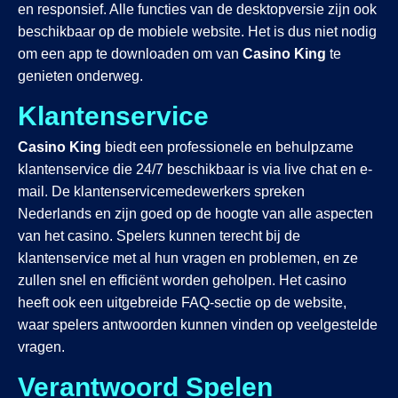
en responsief. Alle functies van de desktopversie zijn ook
beschikbaar op de mobiele website. Het is dus niet nodig
om een app te downloaden om van
Casino King
te
genieten onderweg.
Klantenservice
Casino King
biedt een professionele en behulpzame
klantenservice die 24/7 beschikbaar is via live chat en e-
mail. De klantenservicemedewerkers spreken
Nederlands en zijn goed op de hoogte van alle aspecten
van het casino. Spelers kunnen terecht bij de
klantenservice met al hun vragen en problemen, en ze
zullen snel en efficiënt worden geholpen. Het casino
heeft ook een uitgebreide FAQ-sectie op de website,
waar spelers antwoorden kunnen vinden op veelgestelde
vragen.
Verantwoord Spelen