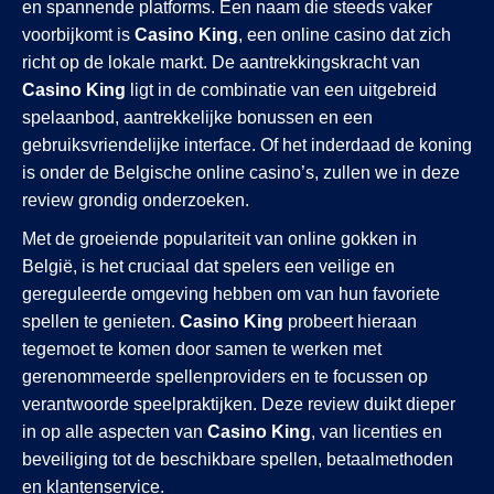
en spannende platforms. Een naam die steeds vaker
voorbijkomt is
Casino King
, een online casino dat zich
richt op de lokale markt. De aantrekkingskracht van
Casino King
ligt in de combinatie van een uitgebreid
spelaanbod, aantrekkelijke bonussen en een
gebruiksvriendelijke interface. Of het inderdaad de koning
is onder de Belgische online casino’s, zullen we in deze
review grondig onderzoeken.
Met de groeiende populariteit van online gokken in
België, is het cruciaal dat spelers een veilige en
gereguleerde omgeving hebben om van hun favoriete
spellen te genieten.
Casino King
probeert hieraan
tegemoet te komen door samen te werken met
gerenommeerde spellenproviders en te focussen op
verantwoorde speelpraktijken. Deze review duikt dieper
in op alle aspecten van
Casino King
, van licenties en
beveiliging tot de beschikbare spellen, betaalmethoden
en klantenservice.