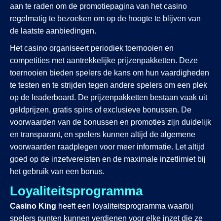
aan te raden om de promotiepagina van het casino
regelmatig te bezoeken om op de hoogte te blijven van
de laatste aanbiedingen.
Het casino organiseert periodiek toernooien en
competities met aantrekkelijke prijzenpakketten. Deze
toernooien bieden spelers de kans om hun vaardigheden
te testen en te strijden tegen andere spelers om een plek
op de leaderboard. De prijzenpakketten bestaan vaak uit
geldprijzen, gratis spins of exclusieve bonussen. De
voorwaarden van de bonussen en promoties zijn duidelijk
en transparant, en spelers kunnen altijd de algemene
voorwaarden raadplegen voor meer informatie. Let altijd
goed op de inzetvereisten en de maximale inzetlimiet bij
het gebruik van een bonus.
Loyaliteitsprogramma
Casino King
heeft een loyaliteitsprogramma waarbij
spelers punten kunnen verdienen voor elke inzet die ze