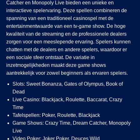
Catcher en Monopoly Live bieden een unieke en
interactieve spelervaring. Deze spellen combineren de
spanning van een traditioneel casinospel met de
entertainmentwaarde van een tv-game show. De hoge
kwaliteit van de streaming en de professionele dealers
zorgen voor een meeslepende ervaring. Spelers kunnen
chatten met de dealers en andere spelers, waardoor er
een sociale sfeer ontstaat. De variatie in
inzetmogelijkheden maakt deze game shows
aantrekkelijk voor zowel beginners als ervaren spelers.
Slots: Sweet Bonanza, Gates of Olympus, Book of
Dead
Live Casino: Blackjack, Roulette, Baccarat, Crazy
Time
Tafelspellen: Poker, Roulette, Blackjack
Game Shows: Crazy Time, Dream Catcher, Monopoly
Live
Video Poker: Joker Poker, Deuces Wild