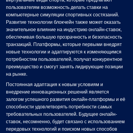
пользователям возможность делать ставки на
компьютерные симуляции спортивных состязаний.
Развитие технологии блокчейн также может оказать
значительное влияние на индустрию онлайн-ставок,
обеспечивая большую прозрачность и безопасность
транзакций. Платформы, которые первыми внедрят
новые технологии и адаптируются к изменяющимся
потребностям пользователей, получат конкурентное
преимущество и смогут занять лидирующие позиции
на рынке.
Постоянная адаптация к новым условиям и
внедрение инновационных решений является
залогом успешного развития онлайн-платформы и её
способности удовлетворять потребности самых
требовательных пользователей. Будущее онлайн-
ставок, несомненно, будет связано с использованием
передовых технологий и поиском новых способов