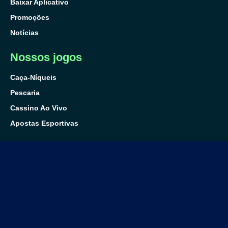
Baixar Aplicativo
Promoções
Notícias
Nossos jogos
Caça-Níqueis
Pescaria
Cassino Ao Vivo
Apostas Esportivas