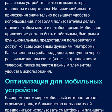
различных устройств, включая компьютеры,
планшеты и смартфоны. Наличие мобильного
приложения значительно повышает удобство
использования, позволяя пользователям делать
ставки в любом месте и в любое время. Мобильное
приложение должно быть стабильным, быстрым и
функциональным, предоставляя пользователям
доступ ко всем основным функциям платформы.
Качественная служба поддержки, доступная через
различные каналы связи (чат, электронная почта,
телефон), также является важным элементом
удобства использования.
Оптимизация для мобильных
устройств
В современном мире мобильный интернет играет
огромную роль, и большинство пользователей
предпочитают использовать смартфоны и планшеты