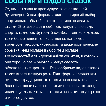
событий и видов ставок
Одним из главных преимуществ качественной
букмекерской платформы является широкий выбор
спортивных событий, на которые можно делать
ставки. Это включает в себя как популярные виды
спорта, такие как футбол, баскетбол, теннис и хоккей,
так и более нишевые дисциплины, например,
волейбол, гандбол, киберспорт и даже политические
события. Чем больше выбор, тем больше
возможностей для игроков найти события, в которых
они хорошо разбираются и могут сделать
обоснованные прогнозы. Разнообразие видов ставок
также играет важную роль. Платформы предлагают
не только традиционные ставки на исход матча, но и
более сложные варианты, такие как форы, тоталы,
индивидуальные тоталы, ставки на статистику игроков
и многое другое.