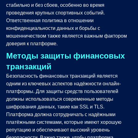
стабильно и без сбоев, особенно во время
проведения крупных спортивных событий.
Ответственная политика в отношении
конфиденциальности данных и борьбы с
мошенничеством также является важным фактором
доверия к платформе.
Методы защиты финансовых
транзакций
Безопасность финансовых транзакций является
одним из ключевых аспектов надёжности онлайн-
платформы. Для защиты средств пользователей
должны использоваться современные методы
шифрования данных, такие как SSL и TLS.
Платформа должна сотрудничать с надёжными
платёжными системами, которые имеют хорошую
репутацию и обеспечивают высокий уровень
безопасности. Важно также, чтобы платформа