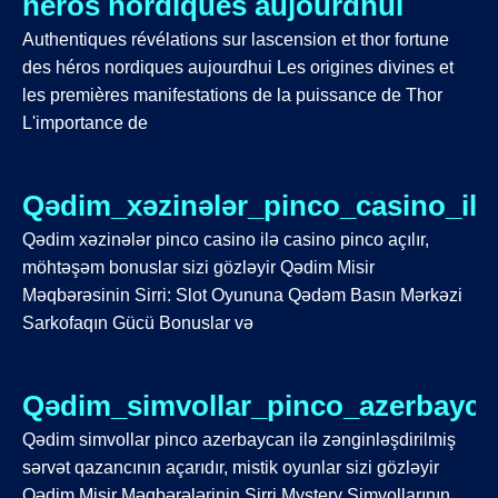
héros nordiques aujourdhui
Authentiques révélations sur lascension et thor fortune
des héros nordiques aujourdhui Les origines divines et
les premières manifestations de la puissance de Thor
L'importance de
Qədim_xəzinələr_pinco_casino_il
Qədim xəzinələr pinco casino ilə casino pinco açılır,
möhtəşəm bonuslar sizi gözləyir Qədim Misir
Məqbərəsinin Sirri: Slot Oyununa Qədəm Basın Mərkəzi
Sarkofaqın Gücü Bonuslar və
Qədim_simvollar_pinco_azerbaycan
Qədim simvollar pinco azerbaycan ilə zənginləşdirilmiş
sərvət qazancının açarıdır, mistik oyunlar sizi gözləyir
Qədim Misir Məqbərələrinin Sirri Mystery Simvollarının