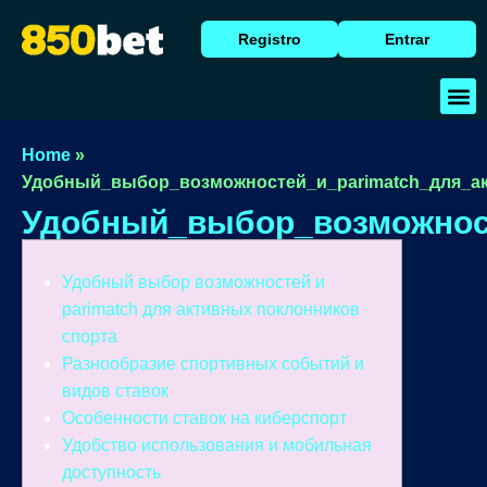
Registro
Entrar
Baixa
Caça-
Cassin
Apost
Home
»
Удобный_выбор_возможностей_и_parimatch_для_а
Удобный_выбор_возможност
Удобный выбор возможностей и
parimatch для активных поклонников
спорта
Разнообразие спортивных событий и
видов ставок
Особенности ставок на киберспорт
Удобство использования и мобильная
доступность