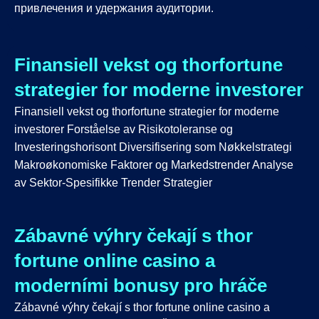
привлечения и удержания аудитории.
Finansiell vekst og thorfortune
strategier for moderne investorer
Finansiell vekst og thorfortune strategier for moderne
investorer Forståelse av Risikotoleranse og
Investeringshorisont Diversifisering som Nøkkelstrategi
Makroøkonomiske Faktorer og Markedstrender Analyse
av Sektor-Spesifikke Trender Strategier
Zábavné výhry čekají s thor
fortune online casino a
moderními bonusy pro hráče
Zábavné výhry čekají s thor fortune online casino a