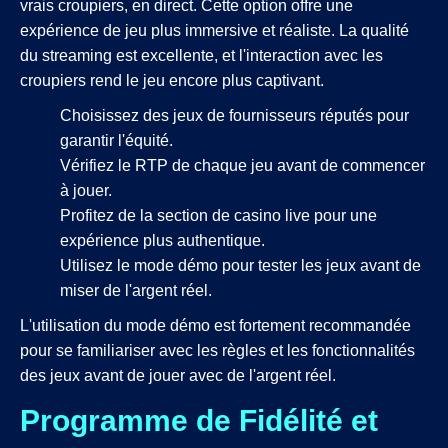
vrais croupiers, en direct. Cette option offre une
expérience de jeu plus immersive et réaliste. La qualité
du streaming est excellente, et l'interaction avec les
croupiers rend le jeu encore plus captivant.
Choisissez des jeux de fournisseurs réputés pour
garantir l'équité.
Vérifiez le RTP de chaque jeu avant de commencer
à jouer.
Profitez de la section de casino live pour une
expérience plus authentique.
Utilisez le mode démo pour tester les jeux avant de
miser de l'argent réel.
L'utilisation du mode démo est fortement recommandée
pour se familiariser avec les règles et les fonctionnalités
des jeux avant de jouer avec de l'argent réel.
Programme de Fidélité et