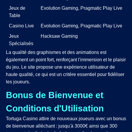
Jeux de
Evolution Gaming, Pragmatic Play Live
Table
Casino Live
Evolution Gaming, Pragmatic Play Live
Jeux
Hacksaw Gaming
Spécialisés
La qualité des graphismes et des animations est
également un point fort, renforçant l'immersion et le plaisir
du jeu. Le site propose une expérience utilisateur de
haute qualité, ce qui est un critère essentiel pour fidéliser
les joueurs.
Bonus de Bienvenue et
Conditions d'Utilisation
Tortuga Casino attire de nouveaux joueurs avec un bonus
de bienvenue alléchant : jusqu'à 3000€ ainsi que 300