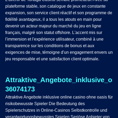
plateforme stable, son catalogue de jeux en constante
expansion, son service client réactif et son programme de
fidélité avantageux, il a tous les atouts en main pour
devenir un acteur majeur du marché du jeu en ligne
français, malgré son statut offshore. L'accent mis sur
l'immersion et l'expérience utilisateur, combiné à une
transparence sur les conditions de bonus et aux
exigences de mise, témoigne d'un engagement envers un
jeu responsable et une satisfaction client optimale.
Attraktive_Angebote_inklusive_on
36074173
Attraktive Angebote inklusive online casino ohne oasis für
risikobewusste Spieler Die Bedeutung des
Spielerschutzes in Online-Casinos Selbstkontrolle und
verantwortungsbewusstes Spielen Seriöse Anbieter von