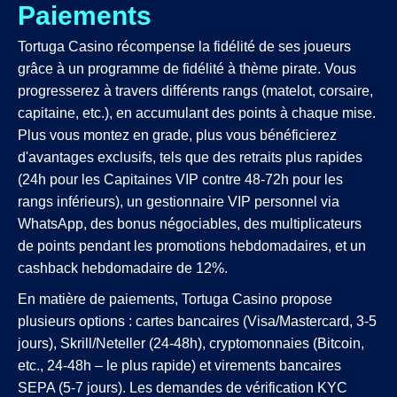
Paiements
Tortuga Casino récompense la fidélité de ses joueurs
grâce à un programme de fidélité à thème pirate. Vous
progresserez à travers différents rangs (matelot, corsaire,
capitaine, etc.), en accumulant des points à chaque mise.
Plus vous montez en grade, plus vous bénéficierez
d'avantages exclusifs, tels que des retraits plus rapides
(24h pour les Capitaines VIP contre 48-72h pour les
rangs inférieurs), un gestionnaire VIP personnel via
WhatsApp, des bonus négociables, des multiplicateurs
de points pendant les promotions hebdomadaires, et un
cashback hebdomadaire de 12%.
En matière de paiements, Tortuga Casino propose
plusieurs options : cartes bancaires (Visa/Mastercard, 3-5
jours), Skrill/Neteller (24-48h), cryptomonnaies (Bitcoin,
etc., 24-48h – le plus rapide) et virements bancaires
SEPA (5-7 jours). Les demandes de vérification KYC