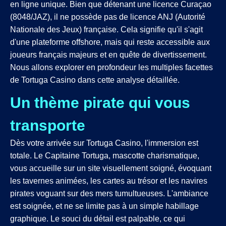
en ligne unique. Bien que détenant une licence Curaçao
(8048/JAZ), il ne possède pas de licence ANJ (Autorité
Nationale des Jeux) française. Cela signifie qu'il s'agit
d'une plateforme offshore, mais qui reste accessible aux
joueurs français majeurs et en quête de divertissement.
Nous allons explorer en profondeur les multiples facettes
de Tortuga Casino dans cette analyse détaillée.
Un thème pirate qui vous
transporte
Dès votre arrivée sur Tortuga Casino, l'immersion est
totale. Le Capitaine Tortuga, mascotte charismatique,
vous accueille sur un site visuellement soigné, évoquant
les tavernes animées, les cartes au trésor et les navires
pirates voguant sur des mers tumultueuses. L'ambiance
est soignée, et ne se limite pas à un simple habillage
graphique. Le souci du détail est palpable, ce qui