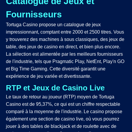
Catalogue de Jeux et
Fournisseurs
Tortuga Casino propose un catalogue de jeux
impressionnant, comptant entre 2000 et 2500 titres. Vous
y trouverez des machines à sous classiques, des jeux de
table, des jeux de casino en direct, et bien plus encore.
La sélection est alimentée par les meilleurs fournisseurs
de l'industrie, tels que Pragmatic Play, NetEnt, Play'n GO
et Big Time Gaming. Cette diversité garantit une
expérience de jeu variée et divertissante.
RTP et Jeux de Casino Live
Le taux de retour au joueur (RTP) moyen de Tortuga
Casino est de 95,37%, ce qui est un chiffre respectable
comparé à la moyenne de l'industrie. Le casino propose
également une section de casino live, où vous pourrez
jouer à des tables de blackjack et de roulette avec de