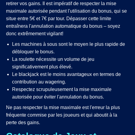
retirer vos gains. Il est impératif de respecter la mise
maximale autorisée pendant l'utilisation du bonus, qui se
situe entre 5€ et 7€ par tour. Dépasser cette limite
entraînera l'annulation automatique du bonus – soyez
donc extrêmement vigilant!
Les machines à sous sont le moyen le plus rapide de
débloquer le bonus.
La roulette nécessite un volume de jeu
significativement plus élevé.
Le blackjack est le moins avantageux en termes de
contribution au wagering.
Respectez scrupuleusement la mise maximale
autorisée pour éviter l'annulation du bonus.
Ne pas respecter la mise maximale est l'erreur la plus
fréquente commise par les joueurs et qui aboutit à la
perte des gains.