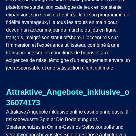
plateforme stable, son catalogue de jeux en constante
expansion, son service client réactif et son programme de
fidélité avantageux, il a tous les atouts en main pour
devenir un acteur majeur du marché du jeu en ligne
français, malgré son statut offshore. L'accent mis sur
l'immersion et l'expérience utilisateur, combiné à une
transparence sur les conditions de bonus et aux
exigences de mise, témoigne d'un engagement envers un
jeu responsable et une satisfaction client optimale.
Attraktive_Angebote_inklusive_on
36074173
Attraktive Angebote inklusive online casino ohne oasis für
risikobewusste Spieler Die Bedeutung des
Spielerschutzes in Online-Casinos Selbstkontrolle und
verantwortungsbewusstes Spielen Seriöse Anbieter von