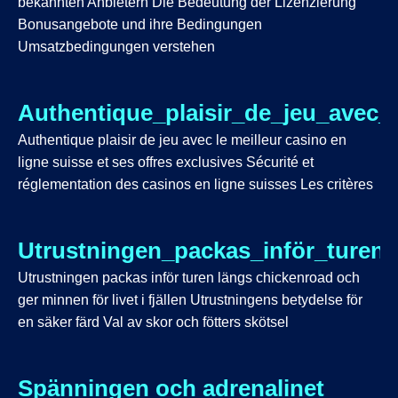
bekannten Anbietern Die Bedeutung der Lizenzierung
Bonusangebote und ihre Bedingungen
Umsatzbedingungen verstehen
Authentique_plaisir_de_jeu_avec_
Authentique plaisir de jeu avec le meilleur casino en
ligne suisse et ses offres exclusives Sécurité et
réglementation des casinos en ligne suisses Les critères
Utrustningen_packas_inför_turen_
Utrustningen packas inför turen längs chickenroad och
ger minnen för livet i fjällen Utrustningens betydelse för
en säker färd Val av skor och fötters skötsel
Spänningen och adrenalinet