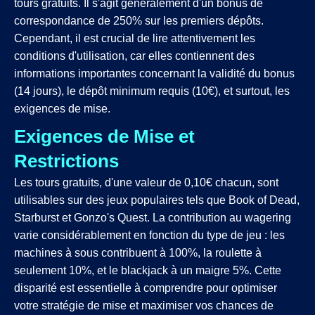
tours gratuits. Il s'agit généralement d'un bonus de
correspondance de 250% sur les premiers dépôts.
Cependant, il est crucial de lire attentivement les
conditions d'utilisation, car elles contiennent des
informations importantes concernant la validité du bonus
(14 jours), le dépôt minimum requis (10€), et surtout, les
exigences de mise.
Exigences de Mise et
Restrictions
Les tours gratuits, d'une valeur de 0,10€ chacun, sont
utilisables sur des jeux populaires tels que Book of Dead,
Starburst et Gonzo's Quest. La contribution au wagering
varie considérablement en fonction du type de jeu : les
machines à sous contribuent à 100%, la roulette à
seulement 10%, et le blackjack à un maigre 5%. Cette
disparité est essentielle à comprendre pour optimiser
votre stratégie de mise et maximiser vos chances de