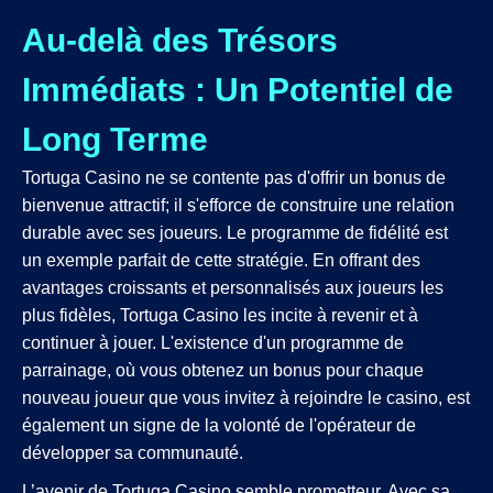
Au-delà des Trésors
Immédiats : Un Potentiel de
Long Terme
Tortuga Casino ne se contente pas d'offrir un bonus de
bienvenue attractif; il s'efforce de construire une relation
durable avec ses joueurs. Le programme de fidélité est
un exemple parfait de cette stratégie. En offrant des
avantages croissants et personnalisés aux joueurs les
plus fidèles, Tortuga Casino les incite à revenir et à
continuer à jouer. L'existence d'un programme de
parrainage, où vous obtenez un bonus pour chaque
nouveau joueur que vous invitez à rejoindre le casino, est
également un signe de la volonté de l'opérateur de
développer sa communauté.
L’avenir de Tortuga Casino semble prometteur. Avec sa