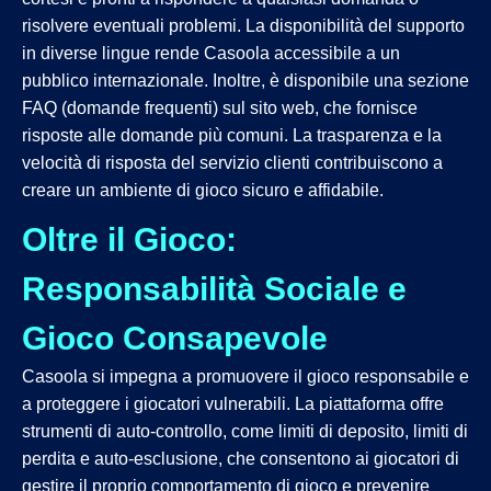
risolvere eventuali problemi. La disponibilità del supporto
in diverse lingue rende Casoola accessibile a un
pubblico internazionale. Inoltre, è disponibile una sezione
FAQ (domande frequenti) sul sito web, che fornisce
risposte alle domande più comuni. La trasparenza e la
velocità di risposta del servizio clienti contribuiscono a
creare un ambiente di gioco sicuro e affidabile.
Oltre il Gioco:
Responsabilità Sociale e
Gioco Consapevole
Casoola si impegna a promuovere il gioco responsabile e
a proteggere i giocatori vulnerabili. La piattaforma offre
strumenti di auto-controllo, come limiti di deposito, limiti di
perdita e auto-esclusione, che consentono ai giocatori di
gestire il proprio comportamento di gioco e prevenire