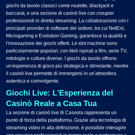
giochi da tavolo classici come roulette, blackjack e
baccarat, e una sezione di casinò live con croupier
professionisti in diretta streaming. La collaborazione con i
principali provider di software del settore, tra cui NetEnt,
Microgaming e Evolution Gaming, garantisce la qualità e
l'innovazione dei giochi offerti. Le slot machine sono
particolarmente popolari, con titoli ispirati a film, serie TV,
mitologie e culture diverse. I giochi da tavolo offrono
un'esperienza di gioco più strategica e stimolante, mentre
il casinò live permette di immergersi in un'atmosfera
autentica e coinvolgente.
Giochi Live: L'Esperienza del
Casinò Reale a Casa Tua
La sezione di casinò live di Casoola rappresenta un
punto di forza della piattaforma. Grazie alla tecnologia di
streaming video in alta definizione, è possibile interagire