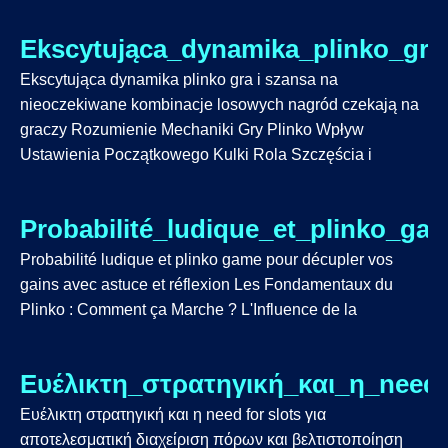
Ekscytująca_dynamika_plinko_gr
Ekscytująca dynamika plinko gra i szansa na
nieoczekiwane kombinacje losowych nagród czekają na
graczy Rozumienie Mechaniki Gry Plinko Wpływ
Ustawienia Początkowego Kulki Rola Szczęścia i
Probabilité_ludique_et_plinko_ga
Probabilité ludique et plinko game pour décupler vos
gains avec astuce et réflexion Les Fondamentaux du
Plinko : Comment ça Marche ? L'Influence de la
Ευέλικτη_στρατηγική_και_η_need_
Ευέλικτη στρατηγική και η need for slots για
αποτελεσματική διαχείριση πόρων και βελτιστοποίηση