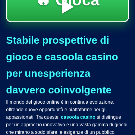
▶️
Stabile prospettive di
gioco e casoola casino
per unesperienza
davvero coinvolgente
Il mondo del gioco online è in continua evoluzione,
offrendo nuove opportunità e piattaforme per gli
appassionati. Tra queste,
casoola casino
si distingue
per un approccio innovativo e una vasta gamma di giochi
che mirano a soddisfare le esigenze di un pubblico