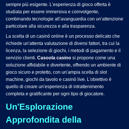
sempre più esigente. L'esperienza di gioco offerta è
studiata per essere immersiva e coinvolgente,
combinando tecnologie all'avanguardia con un'attenzione
particolare alla sicurezza e alla trasparenza.
La scelta di un casinò online è un processo delicato che
richiede un'attenta valutazione di diversi fattori, tra cui la
licenza, la selezione di giochi, i metodi di pagamento e il
servizio clienti.
Casoola casino
si propone come una
soluzione affidabile e divertente, offrendo un ambiente di
gioco sicuro e protetto, con un'ampia scelta di slot
machine, giochi da tavolo e casinò live. L'obiettivo è
quello di creare un'esperienza di intrattenimento
completa e gratificante per ogni tipo di giocatore.
Un'Esplorazione
Approfondita della