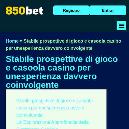
Registro
Entrar
Baixa
Caça-
Cassin
Apost
Home
»
Stabile prospettive di gioco e casoola casino
per unesperienza davvero coinvolgente
Stabile prospettive di gioco
e casoola casino per
unesperienza davvero
coinvolgente
Stabile prospettive di gioco e casoola
casino per unesperienza davvero
coinvolgente
Un'Esplorazione Approfondita della