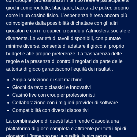
con croupier professionisti in tempo reale e partecipare a
giochi come roulette, blackjack, baccarat e poker, proprio
come in un casinò fisico. L'esperienza è resa ancora più
coinvolgente dalla possibilità di chattare con gli altri
giocatori e con il croupier, creando un'atmosfera sociale e
divertente. La varietà di tavoli disponibili, con puntate
minime diverse, consente di adattare il gioco al proprio
budget e alle proprie preferenze. La trasparenza delle
regole e la presenza di controlli regolari da parte delle
autorità di gioco garantiscono l'equità dei risultati.
Ampia selezione di slot machine
Giochi da tavolo classici e innovativi
Casinò live con croupier professionisti
Collaborazione con i migliori provider di software
Compatibilità con diversi dispositivi
La combinazione di questi fattori rende Casoola una
piattaforma di gioco completa e attraente per tutti i tipi di
giocatori. L'impegno per la qualità, la sicurezza e