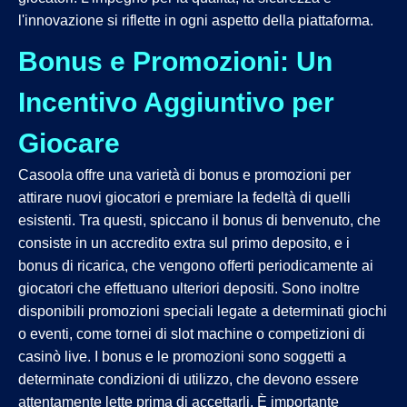
l'innovazione si riflette in ogni aspetto della piattaforma.
Bonus e Promozioni: Un
Incentivo Aggiuntivo per
Giocare
Casoola offre una varietà di bonus e promozioni per
attirare nuovi giocatori e premiare la fedeltà di quelli
esistenti. Tra questi, spiccano il bonus di benvenuto, che
consiste in un accredito extra sul primo deposito, e i
bonus di ricarica, che vengono offerti periodicamente ai
giocatori che effettuano ulteriori depositi. Sono inoltre
disponibili promozioni speciali legate a determinati giochi
o eventi, come tornei di slot machine o competizioni di
casinò live. I bonus e le promozioni sono soggetti a
determinate condizioni di utilizzo, che devono essere
attentamente lette prima di accettarli. È importante