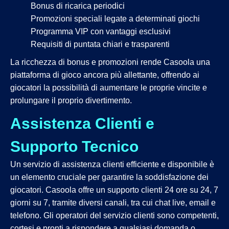
Bonus di ricarica periodici
Promozioni speciali legate a determinati giochi
Programma VIP con vantaggi esclusivi
Requisiti di puntata chiari e trasparenti
La ricchezza di bonus e promozioni rende Casoola una
piattaforma di gioco ancora più allettante, offrendo ai
giocatori la possibilità di aumentare le proprie vincite e
prolungare il proprio divertimento.
Assistenza Clienti e
Supporto Tecnico
Un servizio di assistenza clienti efficiente e disponibile è
un elemento cruciale per garantire la soddisfazione dei
giocatori. Casoola offre un supporto clienti 24 ore su 24, 7
giorni su 7, tramite diversi canali, tra cui chat live, email e
telefono. Gli operatori del servizio clienti sono competenti,
cortesi e pronti a rispondere a qualsiasi domanda o