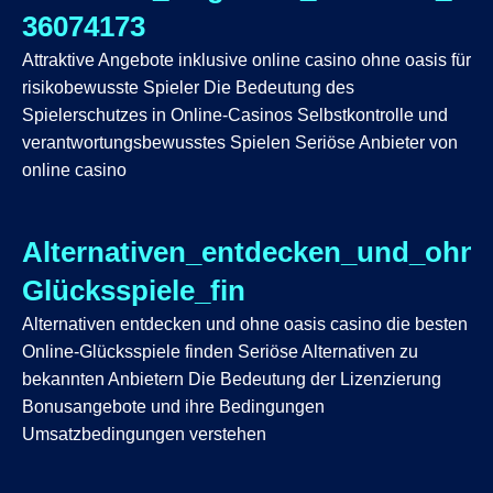
36074173
Attraktive Angebote inklusive online casino ohne oasis für
risikobewusste Spieler Die Bedeutung des
Spielerschutzes in Online-Casinos Selbstkontrolle und
verantwortungsbewusstes Spielen Seriöse Anbieter von
online casino
Alternativen_entdecken_und_ohne
Glücksspiele_fin
Alternativen entdecken und ohne oasis casino die besten
Online-Glücksspiele finden Seriöse Alternativen zu
bekannten Anbietern Die Bedeutung der Lizenzierung
Bonusangebote und ihre Bedingungen
Umsatzbedingungen verstehen