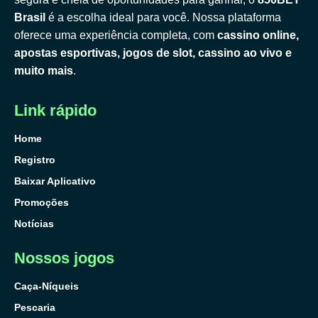
Brasil
é a escolha ideal para você. Nossa plataforma
oferece uma experiência completa, com
cassino online,
apostas esportivas, jogos de slot, cassino ao vivo e
muito mais
.
Link rápido
Home
Registro
Baixar Aplicativo
Promoções
Notícias
Nossos jogos
Caça-Níqueis
Pescaria