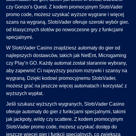
czy Gonzo’s Quest. Z kodem promocyjnym SlotsVader
promo code, możesz uzyskać wyższe wygrane i więcej
szans na wygraną. SlotsVader oferuje szeroki wybór gier,
od klasycznych slotów po nowoczesne gry z funkcjami
specjalnymi.
W SlotsVader Casino znajdziesz automaty do gier od
najlepszych dostawców, takich jak NetEnt, Microgaming
czy Play’n GO. Każdy automat został starannie wybrany,
aby zapewnić Ci najwyższy poziom rozrywki i szansy na
wygraną. Dzięki kodowi promocyjnemu SlotsVader,
możesz grać na jeszcze więcej automatach i korzystać z
wyższych wypłat.
Jeśli szukasz wyższych wygranych, SlotsVader Casino
oferuje automaty do gier z funkcjami specjalnymi, takimi
jak jackpoty, wildy czy scattere. Z kodem promocyjnym
SlotsVader promo code, możesz uzyskać dostęp do
jeszcze więcej gier i funkcji specjalnych, co zwiększa