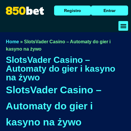
Registro
Entrar
Baixa
Caça-
Cassin
Apost
Home
»
SlotsVader Casino – Automaty do gier i
kasyno na żywo
SlotsVader Casino –
Automaty do gier i kasyno
na żywo
SlotsVader Casino –
Automaty do gier i
kasyno na żywo