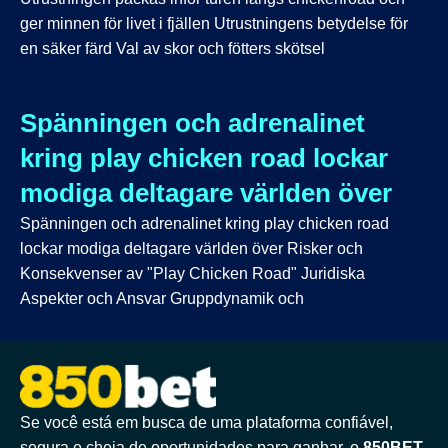
ger minnen för livet i fjällen Utrustningens betydelse för
en säker färd Val av skor och fötters skötsel
Spänningen och adrenalinet
kring play chicken road lockar
modiga deltagare världen över
Spänningen och adrenalinet kring play chicken road
lockar modiga deltagare världen över Risker och
Konsekvenser av "Play Chicken Road" Juridiska
Aspekter och Ansvar Gruppdynamik och
Se você está em busca de uma plataforma confiável,
segura e cheia de oportunidades para ganhar, o
850BET