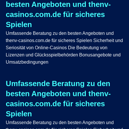
besten Angeboten und thenv-
casinos.com.de für sicheres
Spielen
Umfassende Beratung zu den besten Angeboten und
thenv-casinos.com.de für sicheres Spielen Sicherheit und
Seriosität von Online-Casinos Die Bedeutung von
Lizenzen und Glücksspielbehörden Bonusangebote und
Umsatzbedingungen
Umfassende Beratung zu den
besten Angeboten und thenv-
casinos.com.de für sicheres
Spielen
Umfassende Beratung zu den besten Angeboten und