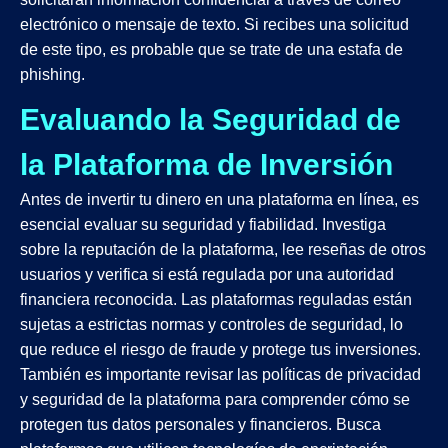
electrónico o mensaje de texto. Si recibes una solicitud
de este tipo, es probable que se trate de una estafa de
phishing.
Evaluando la Seguridad de
la Plataforma de Inversión
Antes de invertir tu dinero en una plataforma en línea, es
esencial evaluar su seguridad y fiabilidad. Investiga
sobre la reputación de la plataforma, lee reseñas de otros
usuarios y verifica si está regulada por una autoridad
financiera reconocida. Las plataformas reguladas están
sujetas a estrictas normas y controles de seguridad, lo
que reduce el riesgo de fraude y protege tus inversiones.
También es importante revisar las políticas de privacidad
y seguridad de la plataforma para comprender cómo se
protegen tus datos personales y financieros. Busca