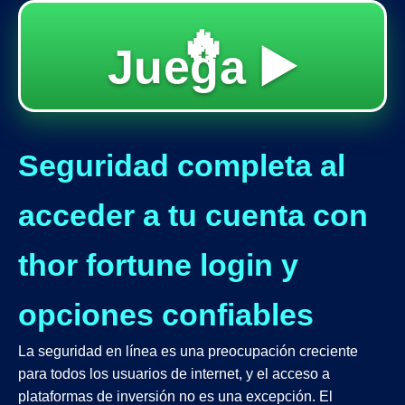
🔥
Juega ▶️
Seguridad completa al
acceder a tu cuenta con
thor fortune login y
opciones confiables
La seguridad en línea es una preocupación creciente
para todos los usuarios de internet, y el acceso a
plataformas de inversión no es una excepción. El