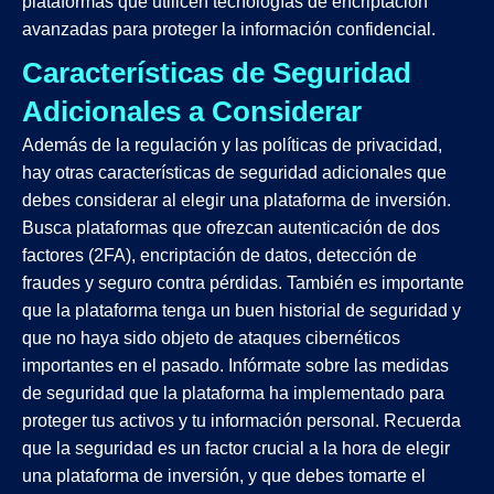
plataformas que utilicen tecnologías de encriptación
avanzadas para proteger la información confidencial.
Características de Seguridad
Adicionales a Considerar
Además de la regulación y las políticas de privacidad,
hay otras características de seguridad adicionales que
debes considerar al elegir una plataforma de inversión.
Busca plataformas que ofrezcan autenticación de dos
factores (2FA), encriptación de datos, detección de
fraudes y seguro contra pérdidas. También es importante
que la plataforma tenga un buen historial de seguridad y
que no haya sido objeto de ataques cibernéticos
importantes en el pasado. Infórmate sobre las medidas
de seguridad que la plataforma ha implementado para
proteger tus activos y tu información personal. Recuerda
que la seguridad es un factor crucial a la hora de elegir
una plataforma de inversión, y que debes tomarte el