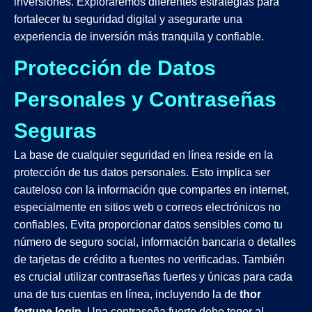
inversiones. Exploraremos diferentes estrategias para
fortalecer tu seguridad digital y asegurarte una
experiencia de inversión más tranquila y confiable.
Protección de Datos
Personales y Contraseñas
Seguras
La base de cualquier seguridad en línea reside en la
protección de tus datos personales. Esto implica ser
cauteloso con la información que compartes en internet,
especialmente en sitios web o correos electrónicos no
confiables. Evita proporcionar datos sensibles como tu
número de seguro social, información bancaria o detalles
de tarjetas de crédito a fuentes no verificadas. También
es crucial utilizar contraseñas fuertes y únicas para cada
una de tus cuentas en línea, incluyendo la de
thor
fortune login
. Una contraseña fuerte debe tener al