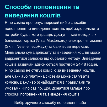
Способи поповнення та
виведення коштів
Rino casino пропонує широкий вибір способів
поповнення та виведення коштів, щоб задовольнити
потреби будь-якого гравця. Доступні такі методи, як
банківські картки (Visa, Mastercard), електронні гаманці
(Skrill, Neteller, ecoPayz) та банківські перекази.
Мінімальна сума депозиту та виведення коштів може
відрізнятися залежно від обраного методу. Виведення
коштів зазвичай здійснюється протягом 24-48 годин.
Rino casino не стягує комісію за виведення коштів,
але банк або платіжна система може стягувати
комісію. Важливо ознайомитися з правилами та
умовами Rino casino, щоб дізнатися більше про
способи поповнення та виведення коштів.
Вибір зручного способу поповнення або