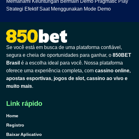
Memahami Keuntungan Bermain Demo Pragmatic Play
Strategi Efektif Saat Menggunakan Mode Demo
Se você está em busca de uma plataforma confiável,
segura e cheia de oportunidades para ganhar, o
850BET
Brasil
é a escolha ideal para você. Nossa plataforma
oferece uma experiência completa, com
cassino online,
apostas esportivas, jogos de slot, cassino ao vivo e
muito mais
.
Link rápido
Home
Registro
Baixar Aplicativo