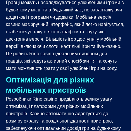
Гравці можуть насолоджуватися улюбленими іграми в
будь-якому місці та в будь-який час, не завантажуючи
додаткові програми чи додатки. Мобільна версія
казино має зручний інтерфейс, який легко навігується,
і забезпечує таку ж якість графіки та звуку, як і
десктопна версія. Більшість ігор доступні у мобільній
версії, включаючи слоти, настільні ігри та live-казино.
Це робить Rino casino ідеальним вибором для
гравців, які ведуть активний спосіб життя та хочуть
мати можливість грати у свої улюблені ігри на ходу.
Оптимізація для різних
мобільних пристроїв
Розробники Rino casino приділяють велику увагу
оптимізації платформи для різних мобільних
пристроїв. Казино автоматично адаптується до
розміру екрану та роздільної здатності пристрою,
забезпечуючи оптимальний досвід гри на будь-якому