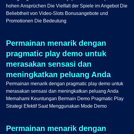
hohen Ansprüchen Die Vielfalt der Spiele im Angebot Die
Beliebtheit von Video-Slots Bonusangebote und
Promotionen Die Bedeutung
Permainan menarik dengan
pragmatic play demo untuk
merasakan sensasi dan
meningkatkan peluang Anda
Permainan menarik dengan pragmatic play demo untuk
merasakan sensasi dan meningkatkan peluang Anda
Memahami Keuntungan Bermain Demo Pragmatic Play
Strategi Efektif Saat Menggunakan Mode Demo
Permainan menarik dengan