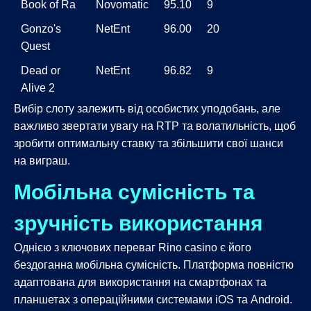
Book of Ra
Novomatic
95.10
9
Gonzo's
NetEnt
96.00
20
Quest
Dead or
NetEnt
96.82
9
Alive 2
Вибір слоту залежить від особистих уподобань, але
важливо звертати увагу на RTP та волатильність, щоб
зробити оптимальну ставку та збільшити свої шанси
на виграш.
Мобільна сумісність та
зручність використання
Однією з ключових переваг Rino casino є його
бездоганна мобільна сумісність. Платформа повністю
адаптована для використання на смартфонах та
планшетах з операційними системами iOS та Android.