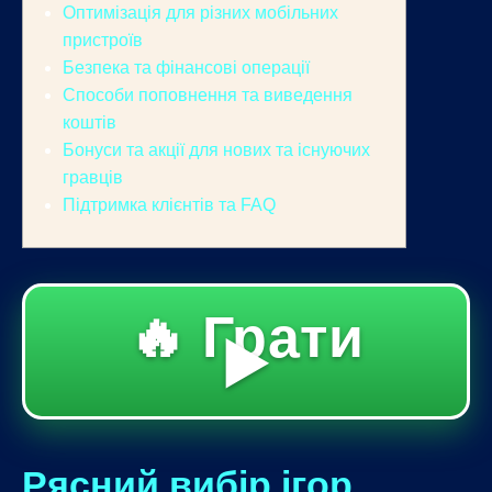
Оптимізація для різних мобільних
пристроїв
Безпека та фінансові операції
Способи поповнення та виведення
коштів
Бонуси та акції для нових та існуючих
гравців
Підтримка клієнтів та FAQ
🔥 Грати
▶️
Рясний вибір ігор