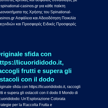
 spinational-casinos.gr για κάθε παίκτη
εονεκτήματα της Χρήσης του Spinational-
sinos.gr Ασφάλεια και Αδειοδότηση Ποικιλία
ιχνιδιών και Προσφορές Ειδικές Προσφορές
riginale sfida con
ttps://licuorididodo.it,
accogli frutti e supera gli
stacoli con il dodo
iginale sfida con https://licuorididodo.it, raccogli
utti e supera gli ostacoli con il dodo Il Mondo di
cuorididodo: Un'Esplorazione Colorata
rategie per la Raccolta Frutta e