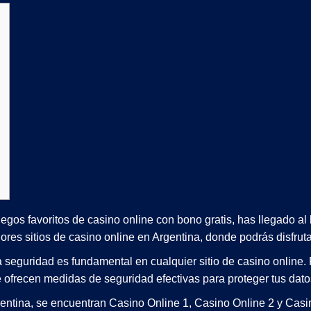
gos favoritos de casino online con bono gratis, has llegado al lu
res sitios de casino online en Argentina, donde podrás disfruta
a seguridad es fundamental en cualquier sitio de casino online.
e ofrecen medidas de seguridad efectivas para proteger tus dato
gentina, se encuentran Casino Online 1, Casino Online 2 y Casi