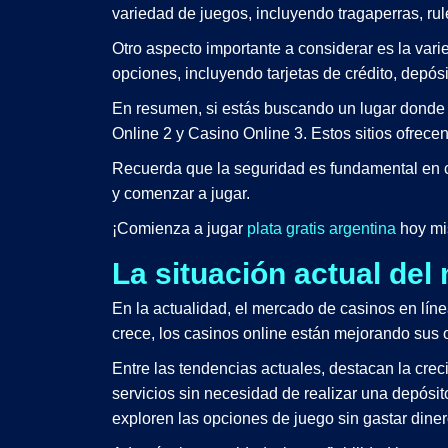
variedad de juegos, incluyendo tragaperras, r
Otro aspecto importante a considerar es la vari
opciones, incluyendo tarjetas de crédito, depósi
En resumen, si estás buscando un lugar donde 
Online 2 y Casino Online 3. Estos sitios ofrece
Recuerda que la seguridad es fundamental en cua
y comenzar a jugar.
¡Comienza a jugar
plata gratis argentina
hoy mis
La situación actual de
En la actualidad, el mercado de casinos en lín
crece, los casinos online están mejorando sus o
Entre las tendencias actuales, destacan la crec
servicios sin necesidad de realizar una depósi
exploren las opciones de juego sin gastar diner