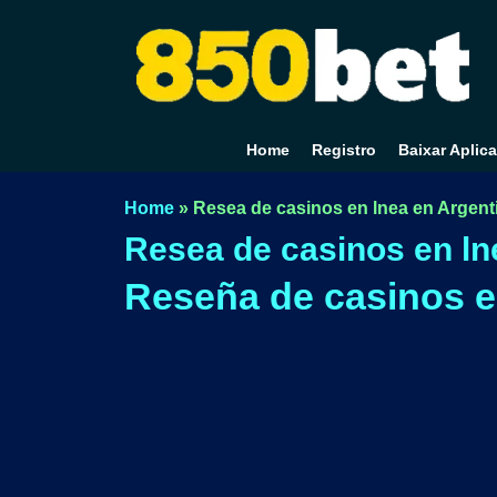
Home
Registro
Baixar Aplica
Home
»
Resea de casinos en lnea en Argent
Resea de casinos en ln
Reseña de casinos e