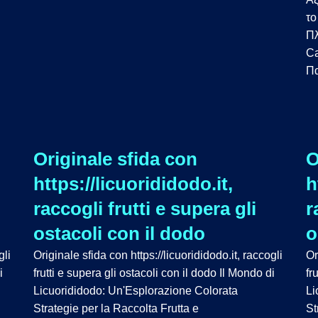
το
Πλ
Ca
Πα
Originale sfida con
O
https://licuorididodo.it,
h
raccogli frutti e supera gli
r
ostacoli con il dodo
o
gli
Originale sfida con https://licuorididodo.it, raccogli
Or
i
frutti e supera gli ostacoli con il dodo Il Mondo di
fr
Licuorididodo: Un'Esplorazione Colorata
Li
Strategie per la Raccolta Frutta e
St