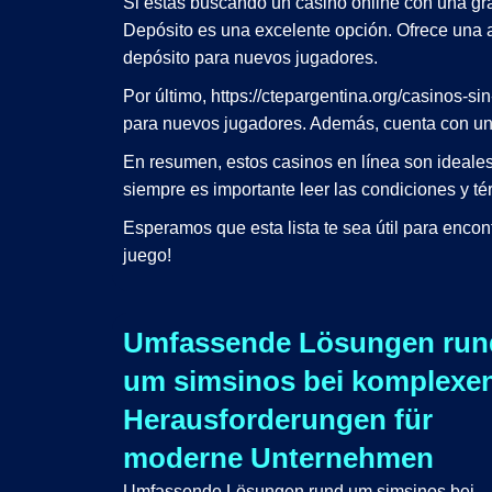
Si estás buscando un casino online con una gra
Depósito es una excelente opción. Ofrece una 
depósito para nuevos jugadores.
Por último, https://ctepargentina.org/casinos-
para nuevos jugadores. Además, cuenta con un
En resumen, estos casinos en línea son ideale
siempre es importante leer las condiciones y té
Esperamos que esta lista te sea útil para encon
juego!
Umfassende Lösungen run
um simsinos bei komplexe
Herausforderungen für
moderne Unternehmen
Umfassende Lösungen rund um simsinos bei