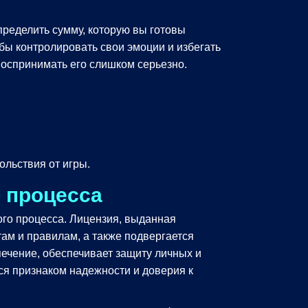
ределить сумму, которую вы готовы
обы контролировать свои эмоции и избегать
 воспринимать его слишком серьезно.
льствия от игры.
 процесса
ого процесса. Лицензия, выданная
ам и правилам, а также подвергается
ечение, обеспечивает защиту личных и
я признаком надежности и доверия к