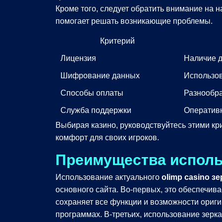
Кроме того, следует обратить внимание на 
помогает решать возникающие проблемы.
Критерий
Лицензия
Наличие д
Шифрование данных
Использо
Способы оплаты
Разнообра
Служба поддержки
Оперативн
Выбирая казино, руководствуйтесь этими к
комфорт для своих игроков.
Преимущества использ
Использование актуального
olimp casino з
основного сайта. Во-первых, это обеспечив
сохраняет все функции и возможности ориги
программах. В-третьих, использование зер