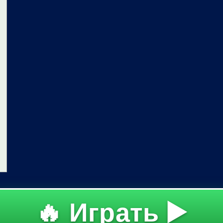
🔥 Играть ▶️