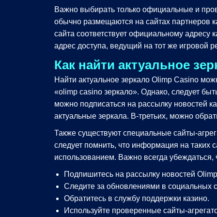
Важно выбирать только официальные и пров
обычно размещаются на сайтах партнеров ка
сайта соответствует официальному адресу к
адрес доступа, ведущий на тот же игровой р
Как найти актуальное зер
Найти актуальное зеркало Olimp Casino мо
«olimp casino зеркало». Однако, следует б
можно подписаться на рассылку новостей каз
актуальные зеркала. В-третьих, можно обрат
Также существуют специальные сайты-агрег
следует помнить, что информация на таких 
использованием. Важно всегда убеждаться, 
Подпишитесь на рассылку новостей Olimp
Следите за обновлениями в социальных с
Обратитесь в службу поддержки казино.
Используйте проверенные сайты-агрегато