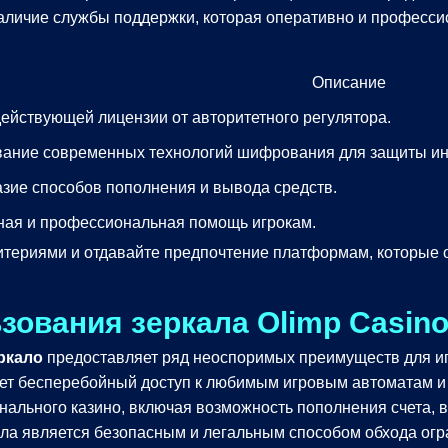
наличие службы поддержки, которая оперативно и професси
Описание
ействующей лицензии от авторитетного регулятора.
вание современных технологий шифрования для защиты и
зие способов пополнения и вывода средств.
ая и профессиональная помощь игрокам.
ритериями и отдавайте предпочтение платформам, которые
ования зеркала Olimp Casin
еркало
предоставляет ряд неоспоримых преимуществ для иг
ает бесперебойный доступ к любимым игровым автоматам и 
нального казино, включая возможность пополнения счета, в
кала является безопасным и легальным способом обхода ог