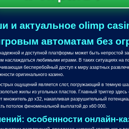
 и актуальное olimp casi
игровым автоматам без ог
надежной и доступной платформы может быть непростой зад
 им наслаждаться любимыми играми. В таких ситуациях на 
печивающая бесперебойный доступ к миру азартных развлеч
жности оригинального казино.
стрых ощущений является слот, погружающий в темную шахт
золотые жилы из угольных пластов. Главный триггер здесь 
т множитель до x32, накапливая разрушительный потенциал
ать потолок феноменальной выплатой до x60 000.
ений: особенности онлайн-ка