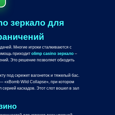
no зеркало для
раничений
ачей. Многие игроки сталкиваются с
помощь приходит
olimp casino зеркало
–
ений. Это решение позволяет обходить
у под скрежет вагонеток и тяжелый бас.
— «xBomb Wild Collapse», при котором
 серией каскадов. Этот слот вошел в зал
зино