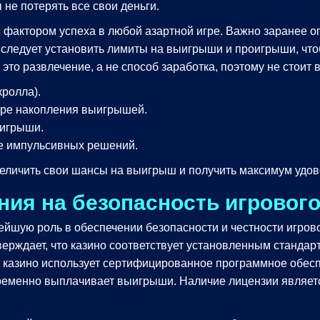
 не потерять все свои деньги.
фактором успеха в любой азартной игре. Важно заранее оп
же следует установить лимиты на выигрыши и проигрыши, чт
это развлечение, а не способ заработка, поэтому не стоит
кролла).
ере накопления выигрышей.
оигрыши.
те импульсивных решений.
еличить свои шансы на выигрыш и получить максимум удово
ия на безопасность игрового
йшую роль в обеспечении безопасности и честности игров
рждает, что казино соответствует установленным стандарт
о казино использует сертифицированное программное обесп
ременно выплачивает выигрыши. Наличие лицензии являетс