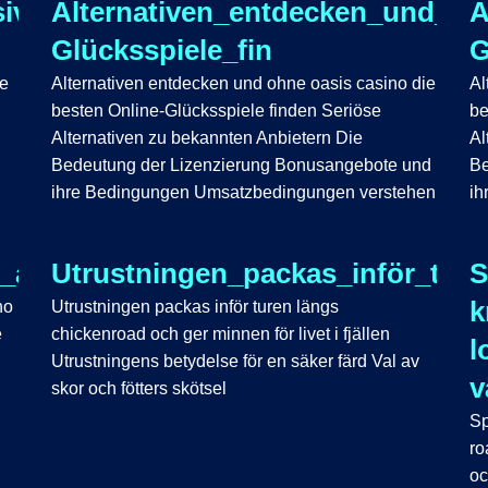
sive_online_casino_ohne_oasis_für_
Alternativen_entdecken_und_oh
A
Glücksspiele_fin
G
ne
Alternativen entdecken und ohne oasis casino die
Al
besten Online-Glücksspiele finden Seriöse
be
Alternativen zu bekannten Anbietern Die
Al
Bedeutung der Lizenzierung Bonusangebote und
Be
ihre Bedingungen Umsatzbedingungen verstehen
ih
u_avec_le_meilleur_casino_en_ligne_
Utrustningen_packas_inför_ture
S
k
no
Utrustningen packas inför turen längs
é
chickenroad och ger minnen för livet i fjällen
l
Utrustningens betydelse för en säker färd Val av
v
skor och fötters skötsel
Sp
ro
oc