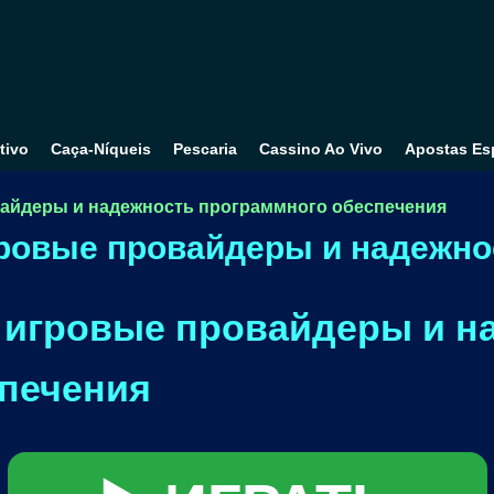
tivo
Caça-Níqueis
Pescaria
Cassino Ao Vivo
Apostas Es
вайдеры и надежность программного обеспечения
гровые провайдеры и надежн
– игровые провайдеры и н
печения