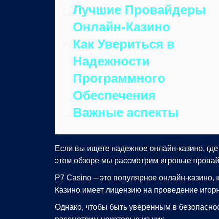
Лучшие Провайдеры
Онлайн-Казино
Как Увериться в
Надежности
Программного
Обеспечения
Важные аспекты
Если вы ищете надежное онлайн-казино, где
этом обзоре мы рассмотрим игровые провай
Р7 Casino – это популярное онлайн-казино, 
Казино имеет лицензию на проведение игорно
Однако, чтобы быть уверенным в безопаснос