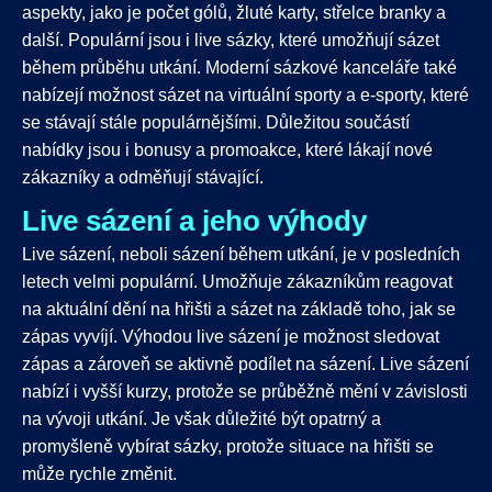
aspekty, jako je počet gólů, žluté karty, střelce branky a
další. Populární jsou i live sázky, které umožňují sázet
během průběhu utkání. Moderní sázkové kanceláře také
nabízejí možnost sázet na virtuální sporty a e-sporty, které
se stávají stále populárnějšími. Důležitou součástí
nabídky jsou i bonusy a promoakce, které lákají nové
zákazníky a odměňují stávající.
Live sázení a jeho výhody
Live sázení, neboli sázení během utkání, je v posledních
letech velmi populární. Umožňuje zákazníkům reagovat
na aktuální dění na hřišti a sázet na základě toho, jak se
zápas vyvíjí. Výhodou live sázení je možnost sledovat
zápas a zároveň se aktivně podílet na sázení. Live sázení
nabízí i vyšší kurzy, protože se průběžně mění v závislosti
na vývoji utkání. Je však důležité být opatrný a
promyšleně vybírat sázky, protože situace na hřišti se
může rychle změnit.