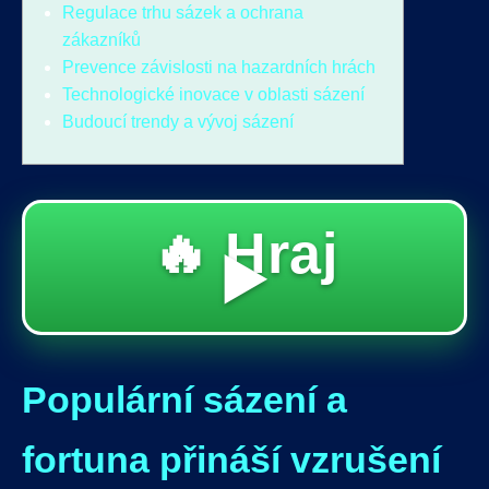
Regulace trhu sázek a ochrana
zákazníků
Prevence závislosti na hazardních hrách
Technologické inovace v oblasti sázení
Budoucí trendy a vývoj sázení
🔥 Hraj
▶️
Populární sázení a
fortuna přináší vzrušení