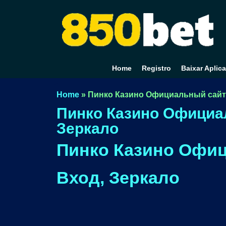
Home
Registro
Baixar Aplica
Home
»
Пинко Казино Официальный сайт |
Пинко Казино Официал
Зеркало
Пинко Казино Офици
Вход, Зеркало