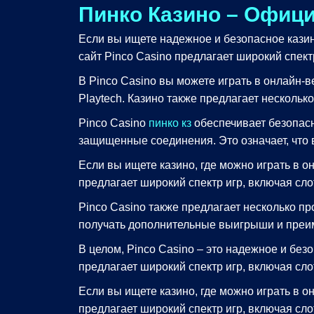
Пинко Казино – Офиц
Если вы ищете надежное и безопасное казин
сайт Pinco Casino предлагает широкий спектр
В Pinco Casino вы можете играть в онлайн-в
Playtech. Казино также предлагает несколь
Pinco Casino
пинко кз
обеспечивает безопасн
защищенные соединения. Это означает, чт
Если вы ищете казино, где можно играть в 
предлагает широкий спектр игр, включая сло
Pinco Casino также предлагает несколько пр
получать дополнительные выигрыши и преим
В целом, Pinco Casino – это надежное и без
предлагает широкий спектр игр, включая сло
Если вы ищете казино, где можно играть в 
предлагает широкий спектр игр, включая сло