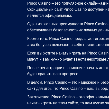
Pinco Casino – это популярное онлайн-казин
Официальный сайт Pinco Casino доступен на 
является официальным.
Один из главных преимуществ Pinco Casino 
обеспечивает безопасность их личных данн
Кроме того, Pinco Casino предлагает игрока
этих бонусов включают в себя приветственн
Если вы хотите начать играть на Pinco Casi
минут, и вам нужно будет ввести некоторые 
После регистрации вы сможете начать играть
будет хранить ваш прогресс.
В целом, Pinco Casino – это надежное и без
сайт для игры, то Pinco Casino – ваш выбор.
Заключение: Pinco Casino – это официальный
начать играть на этом сайте, то вам нужно 