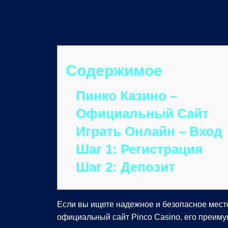
Содержимое
Пинко Казино –
Официальный Сайт
Играть Онлайн – Вход
Шаг 1: Регистрация
Шаг 2: Депозит
Если вы ищете надежное и безопасное место
официальный сайт Pinco Casino, его преимуще