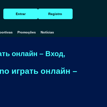
Entrar
Registro
portivas
Promoções
Notícias
ать онлайн – Вход,
no играть онлайн –