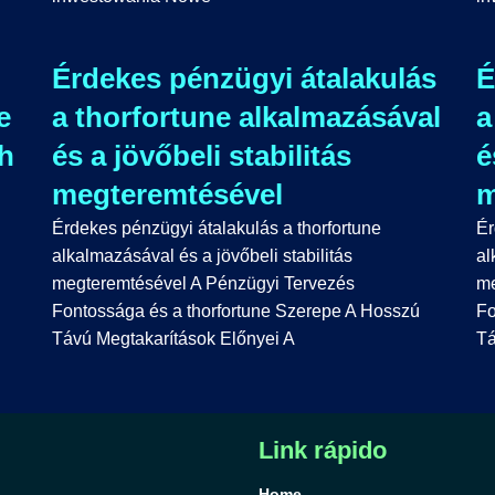
Érdekes pénzügyi átalakulás
É
e
a thorfortune alkalmazásával
a
h
és a jövőbeli stabilitás
é
megteremtésével
m
Érdekes pénzügyi átalakulás a thorfortune
Ér
alkalmazásával és a jövőbeli stabilitás
al
megteremtésével A Pénzügyi Tervezés
me
Fontossága és a thorfortune Szerepe A Hosszú
Fo
Távú Megtakarítások Előnyei A
Tá
Link rápido
Home