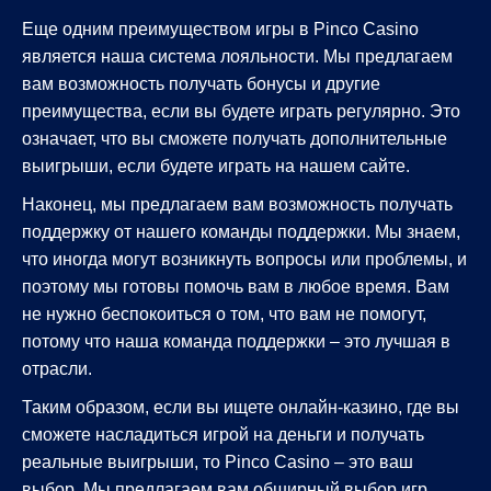
Еще одним преимуществом игры в Pinco Casino
является наша система лояльности. Мы предлагаем
вам возможность получать бонусы и другие
преимущества, если вы будете играть регулярно. Это
означает, что вы сможете получать дополнительные
выигрыши, если будете играть на нашем сайте.
Наконец, мы предлагаем вам возможность получать
поддержку от нашего команды поддержки. Мы знаем,
что иногда могут возникнуть вопросы или проблемы, и
поэтому мы готовы помочь вам в любое время. Вам
не нужно беспокоиться о том, что вам не помогут,
потому что наша команда поддержки – это лучшая в
отрасли.
Таким образом, если вы ищете онлайн-казино, где вы
сможете насладиться игрой на деньги и получать
реальные выигрыши, то Pinco Casino – это ваш
выбор. Мы предлагаем вам обширный выбор игр,