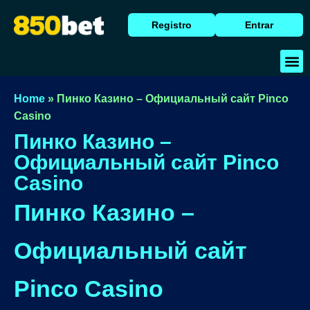
Registro
Entrar
Baixa
Caça-
Cassin
Apost
Home
»
Пинко Казино – Официальный сайт Pinco
Casino
Пинко Казино –
Официальный сайт Pinco
Casino
Пинко Казино –
Официальный сайт
Pinco Casino