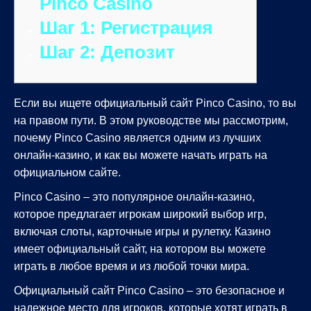
Pinco Casino
Шаг 1: Регистрация
Шаг 2: Депозит
Если вы ищете официальный сайт Pinco Casino, то вы
на правом пути. В этом руководстве мы рассмотрим,
почему Pinco Casino является одним из лучших
онлайн-казино, и как вы можете начать играть на
официальном сайте.
Pinco Casino – это популярное онлайн-казино,
которое предлагает игрокам широкий выбор игр,
включая слоты, карточные игры и рулетку. Казино
имеет официальный сайт, на котором вы можете
играть в любое время и из любой точки мира.
Официальный сайт Pinco Casino – это безопасное и
надежное место для игроков, которые хотят играть в