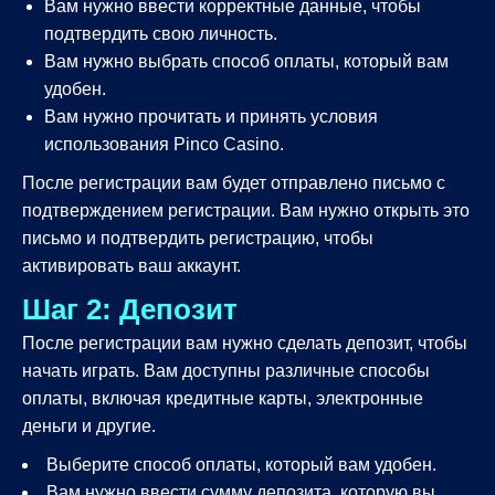
Вам нужно ввести корректные данные, чтобы
подтвердить свою личность.
Вам нужно выбрать способ оплаты, который вам
удобен.
Вам нужно прочитать и принять условия
использования Pinco Casino.
После регистрации вам будет отправлено письмо с
подтверждением регистрации. Вам нужно открыть это
письмо и подтвердить регистрацию, чтобы
активировать ваш аккаунт.
Шаг 2: Депозит
После регистрации вам нужно сделать депозит, чтобы
начать играть. Вам доступны различные способы
оплаты, включая кредитные карты, электронные
деньги и другие.
Выберите способ оплаты, который вам удобен.
Вам нужно ввести сумму депозита, которую вы