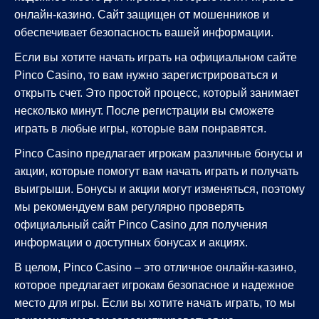
онлайн-казино. Сайт защищен от мошенников и
обеспечивает безопасность вашей информации.
Если вы хотите начать играть на официальном сайте
Pinco Casino, то вам нужно зарегистрироваться и
открыть счет. Это простой процесс, который занимает
несколько минут. После регистрации вы сможете
играть в любые игры, которые вам понравятся.
Pinco Casino предлагает игрокам различные бонусы и
акции, которые помогут вам начать играть и получать
выигрыши. Бонусы и акции могут изменяться, поэтому
мы рекомендуем вам регулярно проверять
официальный сайт Pinco Casino для получения
информации о доступных бонусах и акциях.
В целом, Pinco Casino – это отличное онлайн-казино,
которое предлагает игрокам безопасное и надежное
место для игры. Если вы хотите начать играть, то мы