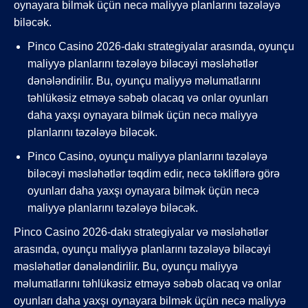
oynayara bilmək üçün necə maliyyə planlarını təzələyə
biləcək.
Pinco Casino 2026-dakı strategiyalar arasında, oyunçu
maliyyə planlarını təzələyə biləcəyi məsləhətlər
dənələndirilir. Bu, oyunçu maliyyə məlumatlarını
təhlükəsiz etməyə səbəb olacaq və onlar oyunları
daha yaxşı oynayara bilmək üçün necə maliyyə
planlarını təzələyə biləcək.
Pinco Casino, oyunçu maliyyə planlarını təzələyə
biləcəyi məsləhətlər təqdim edir, necə təkliflərə görə
oyunları daha yaxşı oynayara bilmək üçün necə
maliyyə planlarını təzələyə biləcək.
Pinco Casino 2026-dakı strategiyalar və məsləhətlər
arasında, oyunçu maliyyə planlarını təzələyə biləcəyi
məsləhətlər dənələndirilir. Bu, oyunçu maliyyə
məlumatlarını təhlükəsiz etməyə səbəb olacaq və onlar
oyunları daha yaxşı oynayara bilmək üçün necə maliyyə