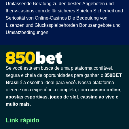
Umfassende Beratung zu den besten Angeboten und
thenv-casinos.com.de für sicheres Spielen Sicherheit und
Seriosität von Online-Casinos Die Bedeutung von
Lizenzen und Glücksspielbehörden Bonusangebote und
Umsatzbedingungen
Se você está em busca de uma plataforma confiável,
segura e cheia de oportunidades para ganhar, o
850BET
Brasil
é a escolha ideal para você. Nossa plataforma
oferece uma experiência completa, com
cassino online,
apostas esportivas, jogos de slot, cassino ao vivo e
muito mais
.
Link rápido