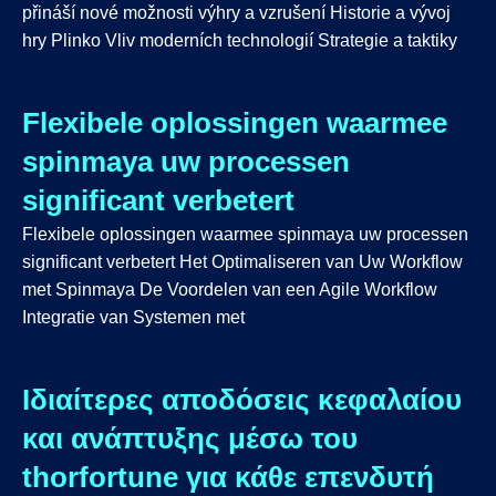
přináší nové možnosti výhry a vzrušení Historie a vývoj
hry Plinko Vliv moderních technologií Strategie a taktiky
Flexibele oplossingen waarmee
spinmaya uw processen
significant verbetert
Flexibele oplossingen waarmee spinmaya uw processen
significant verbetert Het Optimaliseren van Uw Workflow
met Spinmaya De Voordelen van een Agile Workflow
Integratie van Systemen met
Ιδιαίτερες αποδόσεις κεφαλαίου
και ανάπτυξης μέσω του
thorfortune για κάθε επενδυτή