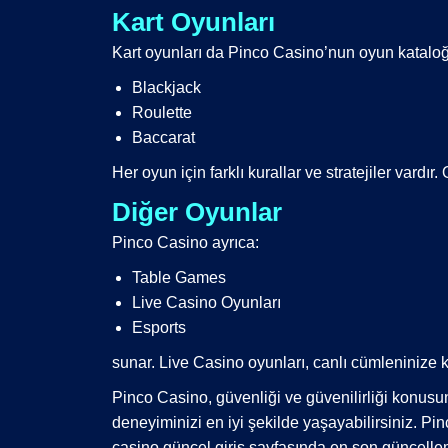
Kart Oyunları
Kart oyunları da Pinco Casino’nun oyun kataloğ
Blackjack
Roulette
Baccarat
Her oyun için farklı kurallar ve stratejiler vardır
Diğer Oyunlar
Pinco Casino ayrıca:
Table Games
Live Casino Oyunları
Esports
sunar. Live Casino oyunları, canlı cümleninize ka
Pinco Casino, güvenliği ve güvenilirliği konusu
deneyiminizi en iyi şekilde yaşayabilirsiniz. Pi
casino güncel giriş sayfasında en son güncellemel