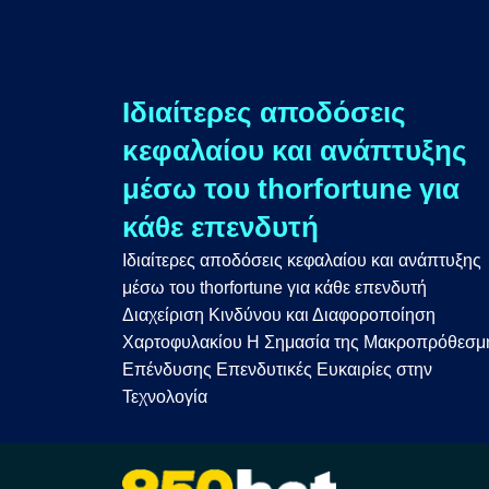
Ιδιαίτερες αποδόσεις
κεφαλαίου και ανάπτυξης
μέσω του thorfortune για
κάθε επενδυτή
Ιδιαίτερες αποδόσεις κεφαλαίου και ανάπτυξης
μέσω του thorfortune για κάθε επενδυτή
Διαχείριση Κινδύνου και Διαφοροποίηση
Χαρτοφυλακίου Η Σημασία της Μακροπρόθεσμ
Επένδυσης Επενδυτικές Ευκαιρίες στην
Τεχνολογία