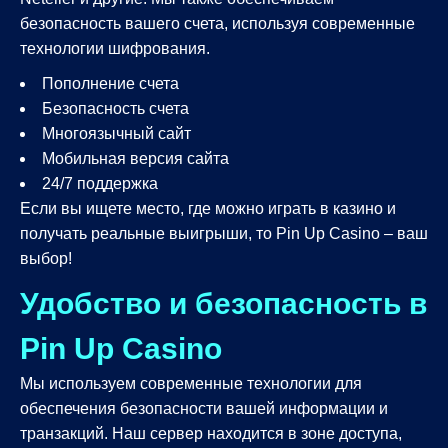
безопасность вашего счета, используя современные
технологии шифрования.
Пополнение счета
Безопасность счета
Многоязычный сайт
Мобильная версия сайта
24/7 поддержка
Если вы ищете место, где можно играть в казино и
получать реальные выигрыши, то Pin Up Casino – ваш
выбор!
Удобство и безопасность в
Pin Up Casino
Мы используем современные технологии для
обеспечения безопасности вашей информации и
транзакций. Наш сервер находится в зоне доступа,