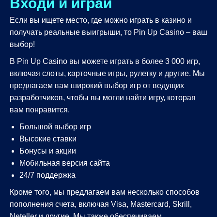
Входи и играй
Если вы ищете место, где можно играть в казино и
получать реальные выигрыши, то Pin Up Casino – ваш
выбор!
В Pin Up Casino вы можете играть в более 3 000 игр,
включая слоты, карточные игры, рулетку и другие. Мы
предлагаем вам широкий выбор игр от ведущих
разработчиков, чтобы вы могли найти игру, которая
вам понравится.
Большой выбор игр
Высокие ставки
Бонусы и акции
Мобильная версия сайта
24/7 поддержка
Кроме того, мы предлагаем вам несколько способов
пополнения счета, включая Visa, Mastercard, Skrill,
Neteller и другие. Мы также обеспечиваем