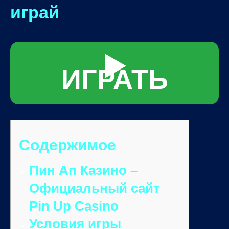
играй
▶️
ИГРАТЬ
Содержимое
Пин Ап Казино –
Официальный сайт
Pin Up Casino
Условия игры