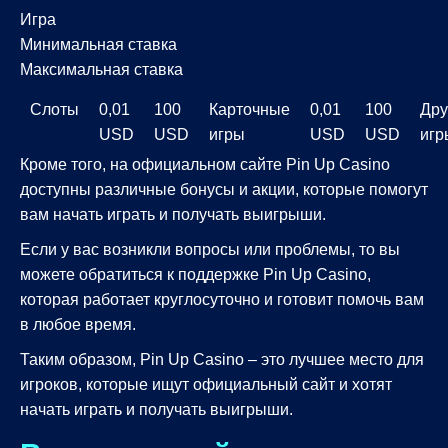
Игра
Минимальная ставка
Максимальная ставка
Слоты
0,01
100
Карточные
0,01
100
Дру
USD
USD
игры
USD
USD
игр
Кроме того, на официальном сайте Pin Up Casino
доступны различные бонусы и акции, которые помогут
вам начать играть и получать выигрыши.
Если у вас возникли вопросы или проблемы, то вы
можете обратиться к поддержке Pin Up Casino,
которая работает круглосуточно и готовит помочь вам
в любое время.
Таким образом, Pin Up Casino – это лучшее место для
игроков, которые ищут официальный сайт и хотят
начать играть и получать выигрыши.