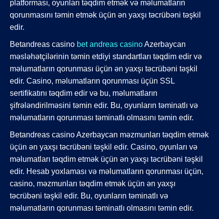
platforması, oyunları təqdim etmək və məlumatların
qorunmasını təmin etmək üçün ən yaxşı təcrübəni təşkil
edir.
Betandreas casino
bet andreas casino
Azerbaycan
məsləhətçilərinin təmin etdiyi standartları təqdim edir və
məlumatların qorunması üçün ən yaxşı təcrübəni təşkil
edir. Casino, məlumatların qorunması üçün SSL
sertifikatını təqdim edir və bu, məlumatların
şifrələndirilməsini təmin edir. Bu, oyunların təminatlı və
məlumatların qorunması təminatlı olmasını təmin edir.
Betandreas casino Azerbaycan məzmunları təqdim etmək
üçün ən yaxşı təcrübəni təşkil edir. Casino, oyunları və
məlumatları təqdim etmək üçün ən yaxşı təcrübəni təşkil
edir. Hesab yoxlaması və məlumatların qorunması üçün,
casino, məzmunları təqdim etmək üçün ən yaxşı
təcrübəni təşkil edir. Bu, oyunların təminatlı və
məlumatların qorunması təminatlı olmasını təmin edir.