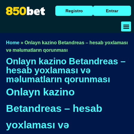
Registro
Entrar
Baixa
Caça-
Cassin
Apost
Home
»
Onlayn kazino Betandreas – hesab yoxlaması
və məlumatların qorunması
Onlayn kazino Betandreas –
hesab yoxlaması və
məlumatların qorunması
Onlayn kazino
Betandreas – hesab
yoxlaması və