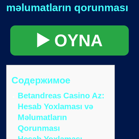
məlumatların qorunması
▶️ OYNA
Содержимое
Betandreas Casino Az:
Hesab Yoxlaması və
Məlumatların
Qorunması