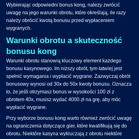
Wybierając odpowiedni bonus kong, należy zwrócić
uwagę na jego warunki obrotu, które określają, ile razy
należy obrócić kwotą bonusu przed wypłaceniem
wygranych.
Warunki obrotu a skuteczność
bonusu kong
Warunki obrotu stanowią kluczowy element każdego
bonusu kasynowego. Im niższy obrót, tym łatwiej jest
spełnić wymagania i wypłacić wygrane. Zazwyczaj obrót
bonusowy wynosi od 30x do 50x kwoty bonusu. Oznacza
to, że jeśli otrzymasz bonus w wysokości 100 zł z
obrotem 40x, musisz wydać 4000 zł na grę, aby móc
wypłacić wygrane.
Przy wyborze bonusu kong warto również zwrócić uwagę
na ograniczenia dotyczące gier, które kwalifikują się do
obrotu. Niektóre kasyna wykluczają z obrotu niektóre