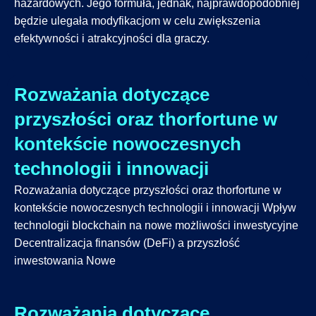
hazardowych. Jego formuła, jednak, najprawdopodobniej
będzie ulegała modyfikacjom w celu zwiększenia
efektywności i atrakcyjności dla graczy.
Rozważania dotyczące
przyszłości oraz thorfortune w
kontekście nowoczesnych
technologii i innowacji
Rozważania dotyczące przyszłości oraz thorfortune w
kontekście nowoczesnych technologii i innowacji Wpływ
technologii blockchain na nowe możliwości inwestycyjne
Decentralizacja finansów (DeFi) a przyszłość
inwestowania Nowe
Rozważania dotyczące