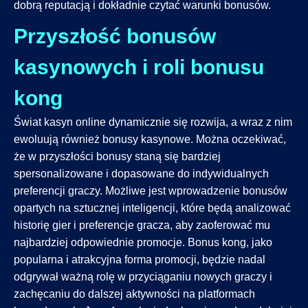
dobrą reputacją i dokładnie czytać warunki bonusów.
Przyszłość bonusów
kasynowych i roli bonusu
kong
Świat kasyn online dynamicznie się rozwija, a wraz z nim
ewoluują również bonusy kasynowe. Można oczekiwać,
że w przyszłości bonusy staną się bardziej
spersonalizowane i dopasowane do indywidualnych
preferencji graczy. Możliwe jest wprowadzenie bonusów
opartych na sztucznej inteligencji, które będą analizować
historię gier i preferencje gracza, aby zaoferować mu
najbardziej odpowiednie promocje. Bonus kong, jako
popularna i atrakcyjna forma promocji, będzie nadal
odgrywał ważną rolę w przyciąganiu nowych graczy i
zachęcaniu do dalszej aktywności na platformach