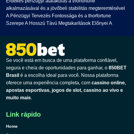
Érdekes pénzügyi átalakulás a thorfortune
alkalmazásával és a jövőbeli stabilitás megteremtésével
A Pénzügyi Tervezés Fontossága és a thorfortune
Szerepe A Hosszú Távú Megtakarítások Előnyei A
Se você está em busca de uma plataforma confiável,
segura e cheia de oportunidades para ganhar, o
850BET
Brasil
é a escolha ideal para você. Nossa plataforma
oferece uma experiência completa, com
cassino online,
apostas esportivas, jogos de slot, cassino ao vivo e
muito mais
.
Link rápido
Home