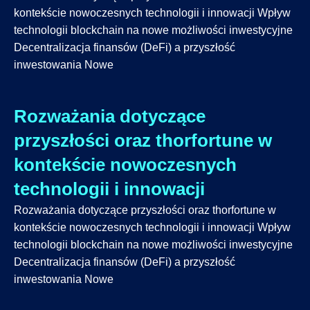
kontekście nowoczesnych technologii i innowacji Wpływ
technologii blockchain na nowe możliwości inwestycyjne
Decentralizacja finansów (DeFi) a przyszłość
inwestowania Nowe
Rozważania dotyczące
przyszłości oraz thorfortune w
kontekście nowoczesnych
technologii i innowacji
Rozważania dotyczące przyszłości oraz thorfortune w
kontekście nowoczesnych technologii i innowacji Wpływ
technologii blockchain na nowe możliwości inwestycyjne
Decentralizacja finansów (DeFi) a przyszłość
inwestowania Nowe