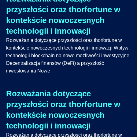
przyszłości oraz thorfortune w
kontekście nowoczesnych
technologii i innowacji
Rozważania dotyczące przyszłości oraz thorfortune w
kontekście nowoczesnych technologii i innowacji Wpływ
technologii blockchain na nowe możliwości inwestycyjne
Decentralizacja finansów (DeFi) a przyszłość
inwestowania Nowe
Rozważania dotyczące
przyszłości oraz thorfortune w
kontekście nowoczesnych
technologii i innowacji
Rozważania dotyczące przyszłości oraz thorfortune w