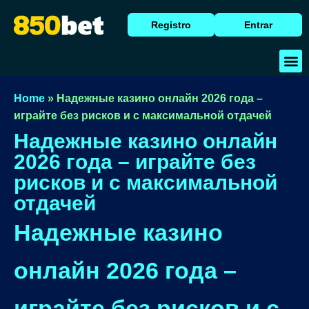
Registro
Entrar
Baixa
Caça-
Cassin
Apost
Home
»
Надежные казино онлайн 2026 года –
играйте без рисков и с максимальной отдачей
Надежные казино онлайн
2026 года – играйте без
рисков и с максимальной
отдачей
Надежные казино
онлайн 2026 года –
играйте без рисков и с