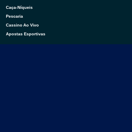
Caça-Níqueis
Pescaria
Cassino Ao Vivo
Apostas Esportivas