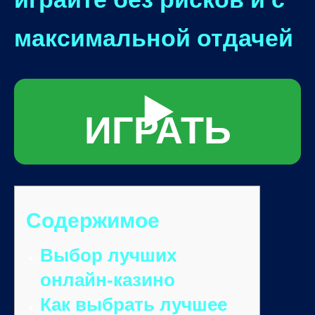
максимальной отдачей
▶️
ИГРАТЬ
Содержимое
Выбор лучших
онлайн-казино
Как выбрать лучшее