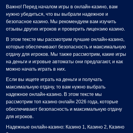
Важно! Перед началом игры в онлайн-казино, вам
нужно убедиться, что вы выбрали надежное и
безопасное казино. Мы рекомендуем вам изучить
отзывы других игроков и проверить лицензию казино.
В этом тексте мы рассмотрим лучшие онлайн-казино,
которые обеспечивают безопасность и максимальную
отдачу для игроков. Мы также рассмотрим, какие игры
на деньги и игровые автоматы они предлагают, и как
можно начать играть в них.
Если вы ищете играть на деньги и получать
максимальную отдачу, то вам нужно выбрать
надежное онлайн-казино. В этом тексте мы
рассмотрим топ казино онлайн 2026 года, которые
обеспечивают безопасность и максимальную отдачу
для игроков.
Надежные онлайн-казино: Казино 1, Казино 2, Казино