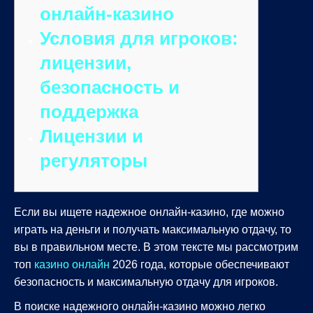
онлайн-казино
Условия для игроков:
лицензии,
безопасность и
поддержка
Лицензии и
регуляторы
Если вы ищете надежное онлайн-казино, где можно
играть на деньги и получать максимальную отдачу, то
вы в правильном месте. В этом тексте мы рассмотрим
топ
казино онлайн
2026 года, которые обеспечивают
безопасность и максимальную отдачу для игроков.
В поиске надежного онлайн-казино можно легко