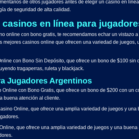
mentarios de otros jugadores antes de elegir un casino en línea
ogía de seguridad de alta calidad.
 casinos en línea para jugadore
no online con bono gratis, te recomendamos echar un vistazo a n
os mejores casinos online que ofrecen una variedad de juegos, u
Online con Bono Sin Depósito, que ofrece un bono de $100 sin
yendo tragaperras, ruleta y blackjack.
ra Jugadores Argentinos
Online con Bono Gratis, que ofrece un bono de $200 con un có
 buena atención al cliente.
Casino Online, que ofrece una amplia variedad de juegos y una 
ugadores.
Online, que ofrece una amplia variedad de juegos y una buena 
dores.