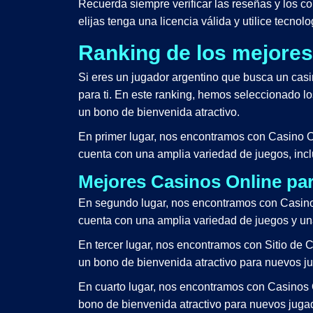
Recuerda siempre verificar las reseñas y los co
elijas tenga una licencia válida y utilice tecnol
Ranking de los mejores
Si eres un jugador argentino que busca un casi
para ti. En este ranking, hemos seleccionado l
un bono de bienvenida atractivo.
En primer lugar, nos encontramos con Casino 
cuenta con una amplia variedad de juegos, inclu
Mejores Casinos Online pa
En segundo lugar, nos encontramos con Casino 
cuenta con una amplia variedad de juegos y una
En tercer lugar, nos encontramos con Sitio de 
un bono de bienvenida atractivo para nuevos j
En cuarto lugar, nos encontramos con Casinos 
bono de bienvenida atractivo para nuevos juga