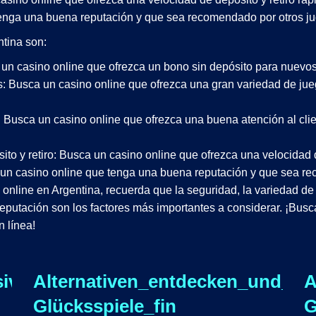
tenga una buena reputación y que sea recomendado por otros j
ntina son:
 un casino online que ofrezca un bono sin depósito para nuevo
 Busca un casino online que ofrezca una gran variedad de juego
: Busca un casino online que ofrezca una buena atención al cli
o y retiro: Busca un casino online que ofrezca una velocidad d
un casino online que tenga una buena reputación y que sea re
nline en Argentina, recuerda que la seguridad, la variedad de 
la reputación son los factores más importantes a considerar. ¡Bus
n línea!
sive_online_casino_ohne_oasis_für_
Alternativen_entdecken_und_oh
A
Glücksspiele_fin
G