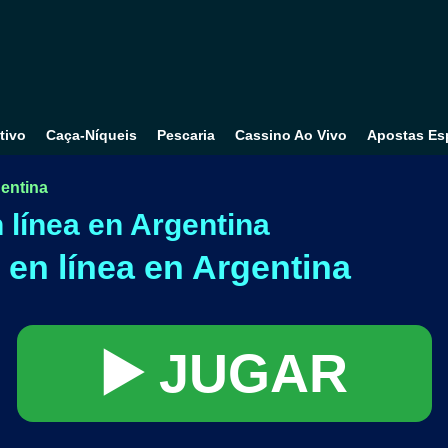
tivo
Caça-Níqueis
Pescaria
Cassino Ao Vivo
Apostas Es
gentina
 línea en Argentina
en línea en Argentina
▶️ JUGAR