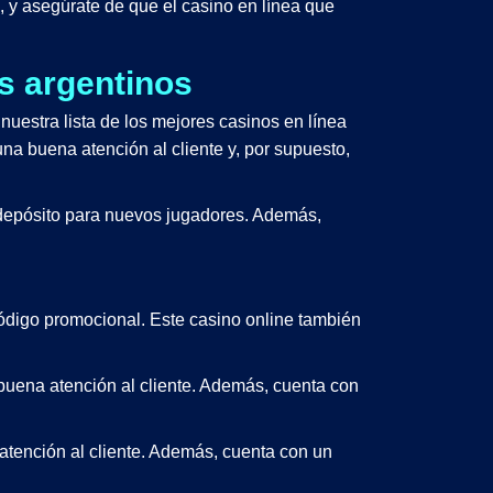
, y asegúrate de que el casino en línea que
s argentinos
uestra lista de los mejores casinos en línea
na buena atención al cliente y, por supuesto,
 depósito para nuevos jugadores. Además,
digo promocional. Este casino online también
buena atención al cliente. Además, cuenta con
atención al cliente. Además, cuenta con un