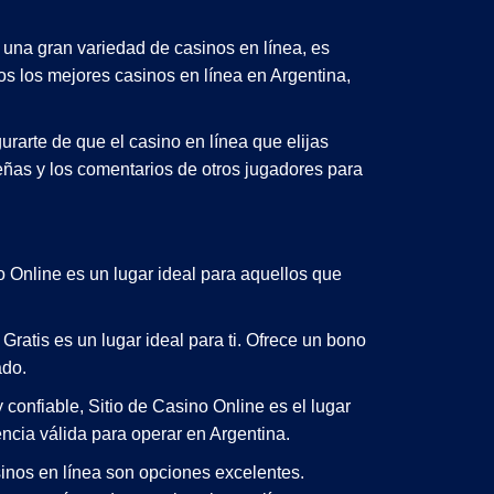
 una gran variedad de casinos en línea, es
os los mejores casinos en línea en Argentina,
rarte de que el casino en línea que elijas
señas y los comentarios de otros jugadores para
o Online es un lugar ideal para aquellos que
ratis es un lugar ideal para ti. Ofrece un bono
ado.
confiable, Sitio de Casino Online es el lugar
encia válida para operar en Argentina.
sinos en línea son opciones excelentes.