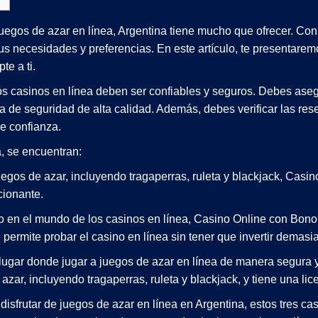
juegos de azar en línea, Argentina tiene mucho que ofrecer. Con
us necesidades y preferencias. En este artículo, te presentarem
e a ti.
os casinos en línea deben ser confiables y seguros. Debes asegu
gía de seguridad de alta calidad. Además, debes verificar las re
de confianza.
a, se encuentran:
gos de azar, incluyendo tragaperras, ruleta y blackjack, Casin
cionante.
 en el mundo de los casinos en línea, Casino Online con Bono G
permite probar el casino en línea sin tener que invertir demasi
lugar donde jugar a juegos de azar en línea de manera segura y 
zar, incluyendo tragaperras, ruleta y blackjack, y tiene una lic
isfrutar de juegos de azar en línea en Argentina, estos tres ca