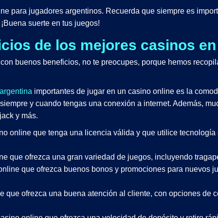
ine para jugadores argentinos. Recuerda que siempre es importa
. ¡Buena suerte en tus juegos!
icios de los mejores casinos en
 con buenos beneficios, no te preocupes, porque hemos recopilad
 argentina
importantes de jugar en un casino online es la comodi
 siempre y cuando tengas una conexión a internet. Además, mu
kjack y más.
 online que tenga una licencia válida y que utilice tecnología 
ne que ofrezca una gran variedad de juegos, incluyendo tragaper
nline que ofrezca buenos bonos y promociones para nuevos ju
ne que ofrezca una buena atención al cliente, con opciones de c
casino online que ofrezca una velocidad de depósito y retiro ráp