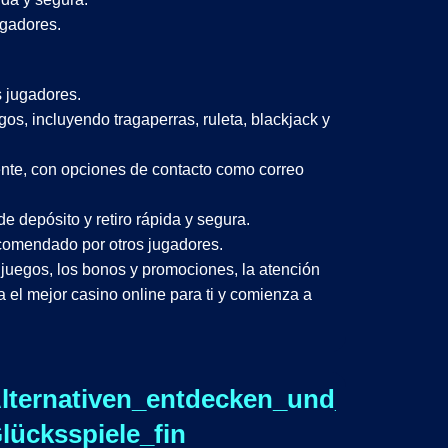
ugadores.
s jugadores.
s, incluyendo tragaperras, ruleta, blackjack y
ente, con opciones de contacto como correo
e depósito y retiro rápida y segura.
comendado por otros jugadores.
juegos, los bonos y promociones, la atención
ca el mejor casino online para ti y comienza a
risikobewusste_Spiel-
ne_oasis_casino_die_besten_Online
lternativen_entdecken_und_ohne_oa
lücksspiele_fin