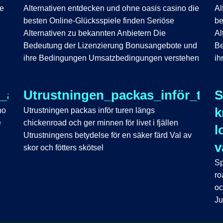
ne
Alternativen entdecken und ohne oasis casino die
Al
besten Online-Glücksspiele finden Seriöse
be
Alternativen zu bekannten Anbietern Die
Al
Bedeutung der Lizenzierung Bonusangebote und
Be
ihre Bedingungen Umsatzbedingungen verstehen
ih
u_avec_le_meilleur_casino_en_ligne_
Utrustningen_packas_inför_ture
S
k
no
Utrustningen packas inför turen längs
é
chickenroad och ger minnen för livet i fjällen
l
Utrustningens betydelse för en säker färd Val av
v
skor och fötters skötsel
Sp
ro
oc
Ju