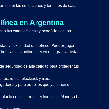
nte leer las condiciones y términos de cada
 línea en Argentina
o las características y beneficios de los
dad y flexibilidad que ofrece. Puedes jugar
chos casinos online ofrecen una gran variedad
de seguridad de alta calidad para proteger tus
ras, ruleta, blackjack y más.
gadores y para aquellos que ya tienen una
ontacto como correo electrónico, teléfono y chat
ida y segura.