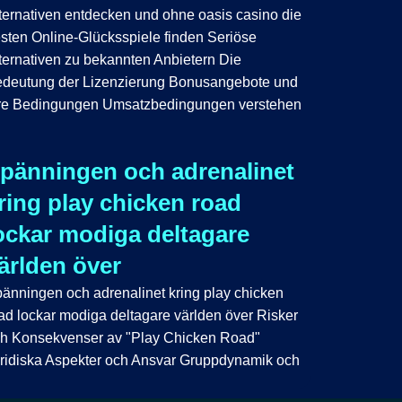
ternativen entdecken und ohne oasis casino die
sten Online-Glücksspiele finden Seriöse
ternativen zu bekannten Anbietern Die
deutung der Lizenzierung Bonusangebote und
re Bedingungen Umsatzbedingungen verstehen
suisse_et_ses_offres
n_längs_chickenroad_och_ger_minne
pänningen och adrenalinet
ring play chicken road
ockar modiga deltagare
ärlden över
änningen och adrenalinet kring play chicken
ad lockar modiga deltagare världen över Risker
h Konsekvenser av "Play Chicken Road"
ridiska Aspekter och Ansvar Gruppdynamik och