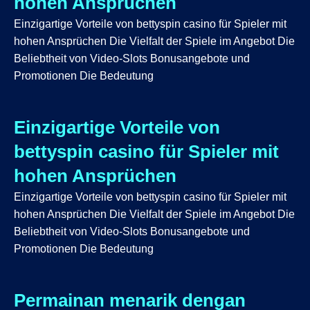
hohen Ansprüchen
Einzigartige Vorteile von bettyspin casino für Spieler mit
hohen Ansprüchen Die Vielfalt der Spiele im Angebot Die
Beliebtheit von Video-Slots Bonusangebote und
Promotionen Die Bedeutung
Einzigartige Vorteile von
bettyspin casino für Spieler mit
hohen Ansprüchen
Einzigartige Vorteile von bettyspin casino für Spieler mit
hohen Ansprüchen Die Vielfalt der Spiele im Angebot Die
Beliebtheit von Video-Slots Bonusangebote und
Promotionen Die Bedeutung
Permainan menarik dengan