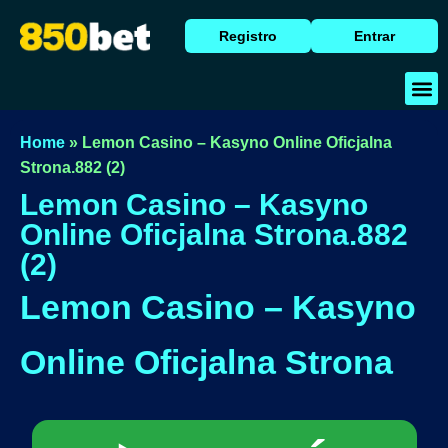
Registro
Entrar
Baixa
Caça-
Cassin
Apost
Home
»
Lemon Casino – Kasyno Online Oficjalna
Strona.882 (2)
Lemon Casino – Kasyno
Online Oficjalna Strona.882
(2)
Lemon Casino – Kasyno
Online Oficjalna Strona