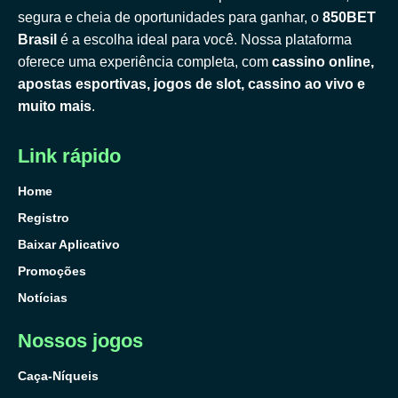
segura e cheia de oportunidades para ganhar, o
850BET
Brasil
é a escolha ideal para você. Nossa plataforma
oferece uma experiência completa, com
cassino online,
apostas esportivas, jogos de slot, cassino ao vivo e
muito mais
.
Link rápido
Home
Registro
Baixar Aplicativo
Promoções
Notícias
Nossos jogos
Caça-Níqueis