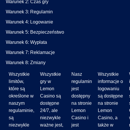
Warunek 2: Czas gry
Warunek 3: Regulamin
Warunek 4: Logowanie
Warunek 5: Bezpieczeństwo
Warunek 6: Wypłata
Warunek 7: Reklamacje
Warunek 8: Zmiany
Wszystkie
Wszystkie
Nasz
Wszystkie
limitów,
gry w
regulamin
informacje o
które są
Lemon
jest
logowaniu
określone w
Casino są
dostępny
są dostępne
naszym
dostępne
na stronie
na stronie
regulaminie,
24/7, ale
Lemon
Lemon
są
niezwykle
Casino i
Casino, a
niezwykle
ważne jest,
jest
także w