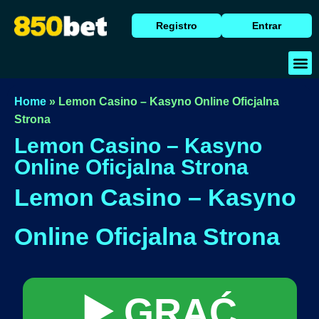
Registro
Entrar
Baixa
Caça-
Cassin
Apost
Home
»
Lemon Casino – Kasyno Online Oficjalna
Strona
Lemon Casino – Kasyno
Online Oficjalna Strona
Lemon Casino – Kasyno
Online Oficjalna Strona
▶️ GRAĆ