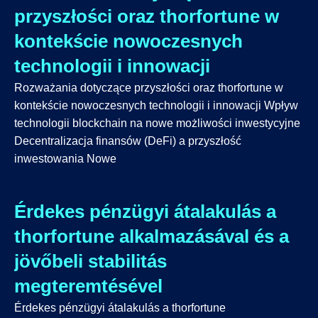
przyszłości oraz thorfortune w
kontekście nowoczesnych
technologii i innowacji
Rozważania dotyczące przyszłości oraz thorfortune w
kontekście nowoczesnych technologii i innowacji Wpływ
technologii blockchain na nowe możliwości inwestycyjne
Decentralizacja finansów (DeFi) a przyszłość
inwestowania Nowe
Érdekes pénzügyi átalakulás a
thorfortune alkalmazásával és a
jövőbeli stabilitás
megteremtésével
Érdekes pénzügyi átalakulás a thorfortune