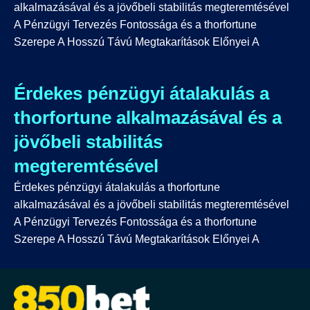
alkalmazásával és a jövőbeli stabilitás megteremtésével
A Pénzügyi Tervezés Fontossága és a thorfortune
Szerepe A Hosszú Távú Megtakarítások Előnyei A
Érdekes pénzügyi átalakulás a
thorfortune alkalmazásával és a
jövőbeli stabilitás
megteremtésével
Érdekes pénzügyi átalakulás a thorfortune
alkalmazásával és a jövőbeli stabilitás megteremtésével
A Pénzügyi Tervezés Fontossága és a thorfortune
Szerepe A Hosszú Távú Megtakarítások Előnyei A