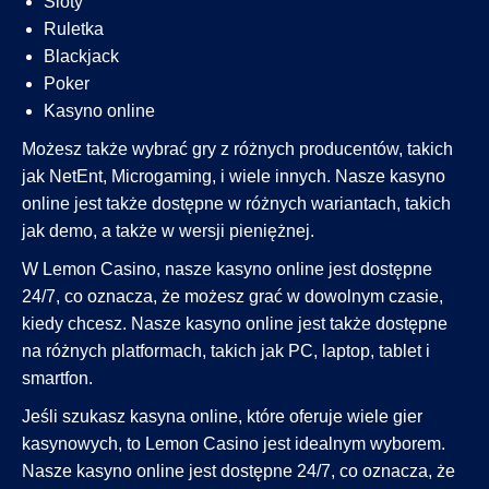
Sloty
Ruletka
Blackjack
Poker
Kasyno online
Możesz także wybrać gry z różnych producentów, takich
jak NetEnt, Microgaming, i wiele innych. Nasze kasyno
online jest także dostępne w różnych wariantach, takich
jak demo, a także w wersji pieniężnej.
W Lemon Casino, nasze kasyno online jest dostępne
24/7, co oznacza, że możesz grać w dowolnym czasie,
kiedy chcesz. Nasze kasyno online jest także dostępne
na różnych platformach, takich jak PC, laptop, tablet i
smartfon.
Jeśli szukasz kasyna online, które oferuje wiele gier
kasynowych, to Lemon Casino jest idealnym wyborem.
Nasze kasyno online jest dostępne 24/7, co oznacza, że