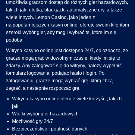
umożliwia graczom dostęp do różnych gier hazardowych,
takich jak ruletka, blackjack, automatyczne gry, a także
wiele innych. Lemon Casino, jako jeden z
najpopularniejszych kasyn online, oferuje swoim klientom
szeroki wybór gier, aby mogli wybrać te, które im się
podoba.
Witryna kasyno online jest dostępna 24/7, co oznacza, że
gracze mogą grać w dowolnym czasie, kiedy im się to
zdarzy. Aby zalogować się do witryny, należy wypełnić
formularz logowania, podając hasło i login. Po
zalogowaniu, gracze mogą wybrać grę, którą chcą
zagrać, a następnie rozpocząć grę.
Witryna kasyno online oferuje wiele korzyści, takich
jak:
Wielki wybór gier hazardowych
Możliwość gry 24/7
Bezpieczeństwo i poufność danych