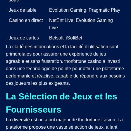
Jeux de table
Evolution Gaming, Pragmatic Play
Casino en direct
NetEnt Live, Evolution Gaming
Live
Jeux de cartes
Betsoft, iSoftBet
La clarté des informations et la facilité d'utilisation sont
primordiales pour assurer une expérience de jeu
agréable et sans frustration.
thorfortune casino
a investi
dans une technologie de pointe pour offrir une plateforme
performante et réactive, capable de répondre aux besoins
des joueurs les plus exigeants.
La Sélection de Jeux et les
Fournisseurs
La diversité est un atout majeur de
thorfortune casino
. La
plateforme propose une vaste sélection de jeux, allant