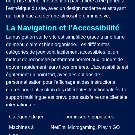
où qu'ils soient. Une attention particulière a été portée à
l'esthétique du site, avec un design moderne et attrayant
qui contribue à créer une atmosphère immersive.
La Navigation et l’Accessibilité
La navigation sur le site est simplifiée grâce à une barre
de menu claire et bien organisée. Les différentes
catégories de jeux sont facilement accessibles, et un
moteur de recherche performant permet aux joueurs de
trouver rapidement leurs titres préférés. L'accessibilité est
également un point fort, avec des options de
personnalisation pour l'affichage et des instructions
claires pour l'utilisation des différentes fonctionnalités. Le
support multilingue est prévu pour satisfaire une clientèle
internationale.
Catégorie de jeu
Fournisseurs populaires
Machines à
NetEnt, Microgaming, Play'n GO
sous