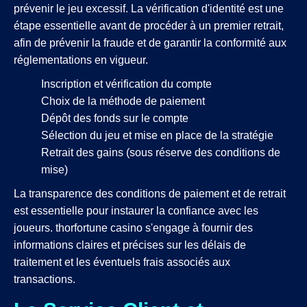
prévenir le jeu excessif. La vérification d'identité est une
étape essentielle avant de procéder à un premier retrait,
afin de prévenir la fraude et de garantir la conformité aux
réglementations en vigueur.
Inscription et vérification du compte
Choix de la méthode de paiement
Dépôt des fonds sur le compte
Sélection du jeu et mise en place de la stratégie
Retrait des gains (sous réserve des conditions de
mise)
La transparence des conditions de paiement et de retrait
est essentielle pour instaurer la confiance avec les
joueurs.
thorfortune casino
s'engage à fournir des
informations claires et précises sur les délais de
traitement et les éventuels frais associés aux
transactions.