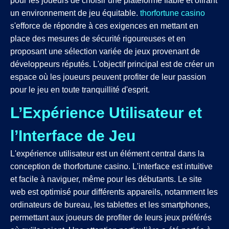
pour les joueurs de choisir une plateforme fiable et offrant
un environnement de jeu équitable.
thorfortune casino
s'efforce de répondre à ces exigences en mettant en
place des mesures de sécurité rigoureuses et en
proposant une sélection variée de jeux provenant de
développeurs réputés. L'objectif principal est de créer un
espace où les joueurs peuvent profiter de leur passion
pour le jeu en toute tranquillité d'esprit.
L’Expérience Utilisateur et
l’Interface de Jeu
L'expérience utilisateur est un élément central dans la
conception de
thorfortune casino
. L'interface est intuitive
et facile à naviguer, même pour les débutants. Le site
web est optimisé pour différents appareils, notamment les
ordinateurs de bureau, les tablettes et les smartphones,
permettant aux joueurs de profiter de leurs jeux préférés