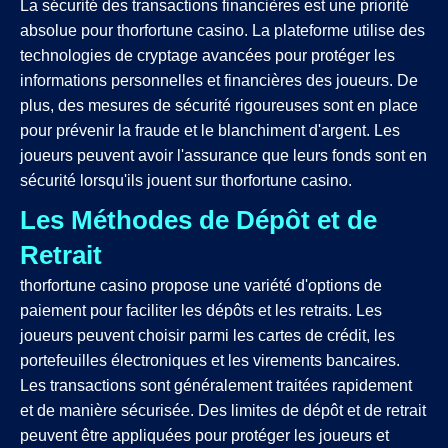
La sécurité des transactions financières est une priorité
absolue pour
thorfortune casino
. La plateforme utilise des
technologies de cryptage avancées pour protéger les
informations personnelles et financières des joueurs. De
plus, des mesures de sécurité rigoureuses sont en place
pour prévenir la fraude et le blanchiment d'argent. Les
joueurs peuvent avoir l'assurance que leurs fonds sont en
sécurité lorsqu'ils jouent sur
thorfortune casino
.
Les Méthodes de Dépôt et de
Retrait
thorfortune casino
propose une variété d'options de
paiement pour faciliter les dépôts et les retraits. Les
joueurs peuvent choisir parmi les cartes de crédit, les
portefeuilles électroniques et les virements bancaires.
Les transactions sont généralement traitées rapidement
et de manière sécurisée. Des limites de dépôt et de retrait
peuvent être appliquées pour protéger les joueurs et