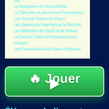
Jeu
La Navigation et l’Accessibilité
La Sélection de Jeux et les Fournisseurs
Les Jeux de Casino en Direct
Les Options de Paiement et la Sécurité
Les Méthodes de Dépôt et de Retrait
Le Service Client et l’Assistance aux
Joueurs
Les Promotions et les Bonus Proposés
🔥 Jouer
▶️