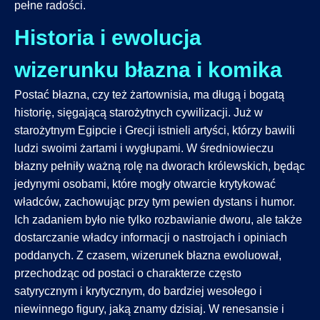
pełne radości.
Historia i ewolucja
wizerunku błazna i komika
Postać błazna, czy też żartownisia, ma długą i bogatą
historię, sięgającą starożytnych cywilizacji. Już w
starożytnym Egipcie i Grecji istnieli artyści, którzy bawili
ludzi swoimi żartami i wygłupami. W średniowieczu
błazny pełniły ważną rolę na dworach królewskich, będąc
jedynymi osobami, które mogły otwarcie krytykować
władców, zachowując przy tym pewien dystans i humor.
Ich zadaniem było nie tylko rozbawianie dworu, ale także
dostarczanie władcy informacji o nastrojach i opiniach
poddanych. Z czasem, wizerunek błazna ewoluował,
przechodząc od postaci o charakterze często
satyrycznym i krytycznym, do bardziej wesołego i
niewinnego figury, jaką znamy dzisiaj. W renesansie i