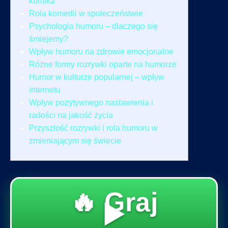
komika
Rola komedii w społeczeństwie
Psychologia humoru – dlaczego się
śmiejemy?
Wpływ humoru na zdrowie emocjonalne
Różne formy rozrywki oparte na humorze
Humor w kulturze popularnej – wpływ
internetu
Wpływ pozytywnego nastawienia i
radości na jakość życia
Przyszłość rozrywki i rola humoru w
zmieniającym się świecie
🔥 Graj
▶️