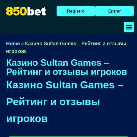
Registro
Entrar
Baixa
Caça-
Cassin
Apost
Home
»
Казино Sultan Games – Рейтинг и отзывы
игроков
Казино Sultan Games –
Рейтинг и отзывы игроков
Казино Sultan Games –
Рейтинг и отзывы
игроков