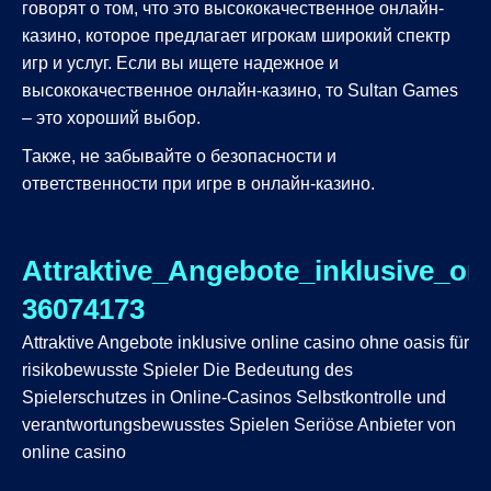
говорят о том, что это высококачественное онлайн-
казино, которое предлагает игрокам широкий спектр
игр и услуг. Если вы ищете надежное и
высококачественное онлайн-казино, то Sultan Games
– это хороший выбор.
Также, не забывайте о безопасности и
ответственности при игре в онлайн-казино.
Attraktive_Angebote_inklusive_on
36074173
Attraktive Angebote inklusive online casino ohne oasis für
risikobewusste Spieler Die Bedeutung des
Spielerschutzes in Online-Casinos Selbstkontrolle und
verantwortungsbewusstes Spielen Seriöse Anbieter von
online casino