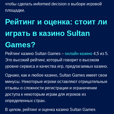
чтобы сделать инformed decision о выборе игровой
площадки.
Рейтинг и оценка: стоит ли
играть в казино Sultan
Games?
Рейтинг казино Sultan Games –
онлайн казино
4,5 из 5.
Это высокий рейтинг, который говорит о высоком
уровне сервиса и качества игр, предлагаемых казино.
Однако, как и любое казино, Sultan Games имеет свои
минусы. Некоторые игроки оставляют отрицательные
отзывы о сложности регистрации и ограничении
доступа к некоторым играм для игроков из
определенных стран.
В целом, рейтинг и оценка казино Sultan Games