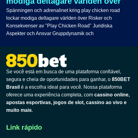
modiga deltagare världen över
Spänningen och adrenalinet kring play chicken road
lockar modiga deltagare världen över Risker och
Konsekvenser av "Play Chicken Road" Juridiska
Aspekter och Ansvar Gruppdynamik och
Se você está em busca de uma plataforma confiável,
segura e cheia de oportunidades para ganhar, o
850BET
Brasil
é a escolha ideal para você. Nossa plataforma
oferece uma experiência completa, com
cassino online,
apostas esportivas, jogos de slot, cassino ao vivo e
muito mais
.
Link rápido