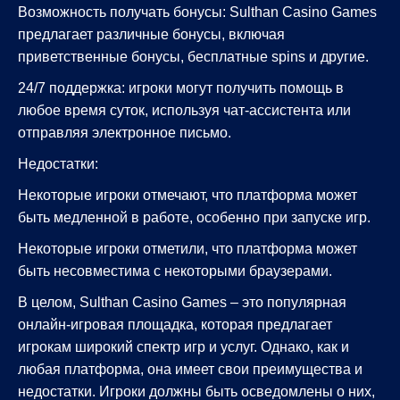
Возможность получать бонусы: Sulthan Casino Games
предлагает различные бонусы, включая
приветственные бонусы, бесплатные spins и другие.
24/7 поддержка: игроки могут получить помощь в
любое время суток, используя чат-ассистента или
отправляя электронное письмо.
Недостатки:
Некоторые игроки отмечают, что платформа может
быть медленной в работе, особенно при запуске игр.
Некоторые игроки отметили, что платформа может
быть несовместима с некоторыми браузерами.
В целом, Sulthan Casino Games – это популярная
онлайн-игровая площадка, которая предлагает
игрокам широкий спектр игр и услуг. Однако, как и
любая платформа, она имеет свои преимущества и
недостатки. Игроки должны быть осведомлены о них,