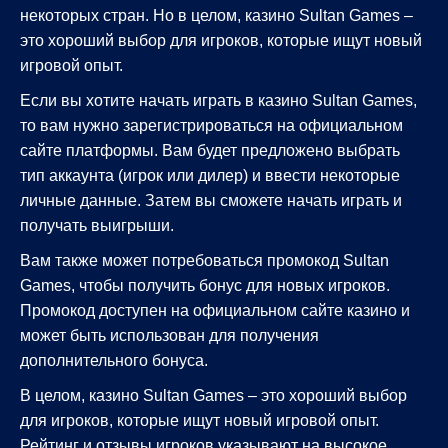
некоторых стран. Но в целом, казино Sultan Games –
это хороший выбор для игроков, которые ищут новый
игровой опыт.
Если вы хотите начать играть в казино Sultan Games,
то вам нужно зарегистрироваться на официальном
сайте платформы. Вам будет предложено выбрать
тип аккаунта (игрок или дилер) и ввести некоторые
личные данные. Затем вы сможете начать играть и
получать выигрыши.
Вам также может потребоваться промокод Sultan
Games, чтобы получить бонус для новых игроков.
Промокод доступен на официальном сайте казино и
может быть использован для получения
дополнительного бонуса.
В целом, казино Sultan Games – это хороший выбор
для игроков, которые ищут новый игровой опыт.
Рейтинг и отзывы игроков указывают на высокое