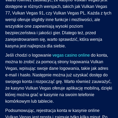
dostępne w różnych wersjach, takich jak Vulkan Vegas
77, Vulkan Vegas 91, czy Vulkan Vegas PL. Każda z tych
wersji oferuje slightly inne funkcje i możliwości, ale
wszystkie one zapewniają wysoki poziom
bezpieczeństwa i jakości gier. Dlatego też, przed
zarejestrowaniem się, warto sprawdzić, która wersja
kasyna jest najlepsza dla siebie.
Jeśli chodzi o logowanie
vegas casino online
do konta,
można to zrobić za pomocą strony logowania Vulkan
Vegas, wpisując swoje dane logowania, takie jak adres
e-mail i hasło. Następnie można już uzyskać dostęp do
swojego konta i rozpocząć grę. Warto również zauważyć,
że kasyno Vulkan Vegas oferuje aplikację mobilną, dzięki
której można grać w kasynie na swoim telefonie
komórkowym lub tablecie.
Podsumowując, rejestracja konta w kasynie online
Vulkan Vegas jest prosta i zajmuje tylko kilka minut. Po