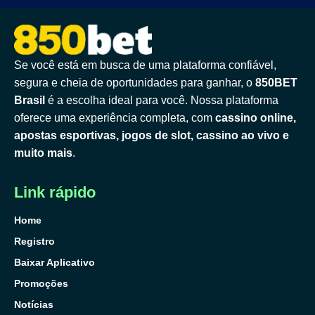
Se você está em busca de uma plataforma confiável,
segura e cheia de oportunidades para ganhar, o
850BET
Brasil
é a escolha ideal para você. Nossa plataforma
oferece uma experiência completa, com
cassino online,
apostas esportivas, jogos de slot, cassino ao vivo e
muito mais
.
Link rápido
Home
Registro
Baixar Aplicativo
Promoções
Notícias