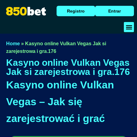
Registro
Entrar
Baixa
Caça-
Cassin
Apost
Home
»
Kasyno online Vulkan Vegas Jak si
zarejestrowa i gra.176
Kasyno online Vulkan Vegas
Jak si zarejestrowa i gra.176
Kasyno online Vulkan
Vegas – Jak się
zarejestrować i grać