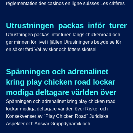
réglementation des casinos en ligne suisses Les critères
Utrustningen_packas_inför_turen_
Utrustningen packas inför turen längs chickenroad och
ger minnen för livet i fjällen Utrustningens betydelse för
en säker färd Val av skor och fötters skötsel
Spänningen och adrenalinet
kring play chicken road lockar
modiga deltagare världen över
Spänningen och adrenalinet kring play chicken road
lockar modiga deltagare världen över Risker och
Konsekvenser av "Play Chicken Road" Juridiska
Aspekter och Ansvar Gruppdynamik och