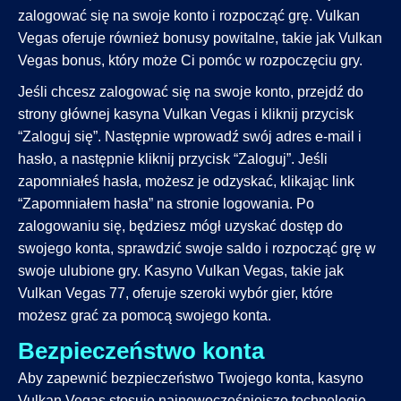
zalogować się na swoje konto i rozpocząć grę. Vulkan
Vegas oferuje również bonusy powitalne, takie jak Vulkan
Vegas bonus, który może Ci pomóc w rozpoczęciu gry.
Jeśli chcesz zalogować się na swoje konto, przejdź do
strony głównej kasyna Vulkan Vegas i kliknij przycisk
“Zaloguj się”. Następnie wprowadź swój adres e-mail i
hasło, a następnie kliknij przycisk “Zaloguj”. Jeśli
zapomniałeś hasła, możesz je odzyskać, klikając link
“Zapomniałem hasła” na stronie logowania. Po
zalogowaniu się, będziesz mógł uzyskać dostęp do
swojego konta, sprawdzić swoje saldo i rozpocząć grę w
swoje ulubione gry. Kasyno Vulkan Vegas, takie jak
Vulkan Vegas 77, oferuje szeroki wybór gier, które
możesz grać za pomocą swojego konta.
Bezpieczeństwo konta
Aby zapewnić bezpieczeństwo Twojego konta, kasyno
Vulkan Vegas stosuje najnowocześniejsze technologie