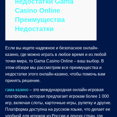
недостатки Gama
Casino Online
Преимущества
Недостатки
Если вы ищете надежное и безопасное онлайн-
казино, где можно играть в любое время и из любой
точки мира, то Gama Casino Online – ваш выбор. В
этом обзоре мы рассмотрим все преимущества и
недостатки этого онлайн-казино, чтобы помочь вам
принять решение.
гама казино
– это международная онлайн-игровая
платформа, которая предлагает игрокам более 1 000
игр, включая слоты, карточные игры, рулетку и другие.
Платформа доступна на русском языке, что делает ее
удобной для игроков из России и других стран, где