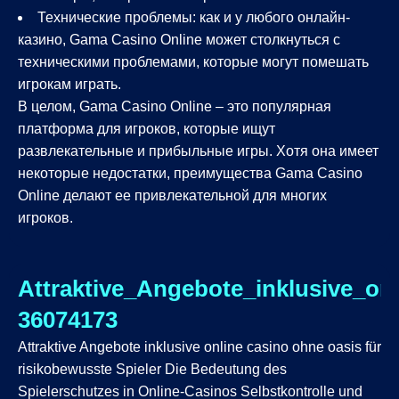
Технические проблемы: как и у любого онлайн-
казино, Gama Casino Online может столкнуться с
техническими проблемами, которые могут помешать
игрокам играть.
В целом, Gama Casino Online – это популярная
платформа для игроков, которые ищут
развлекательные и прибыльные игры. Хотя она имеет
некоторые недостатки, преимущества Gama Casino
Online делают ее привлекательной для многих
игроков.
Attraktive_Angebote_inklusive_on
36074173
Attraktive Angebote inklusive online casino ohne oasis für
risikobewusste Spieler Die Bedeutung des
Spielerschutzes in Online-Casinos Selbstkontrolle und