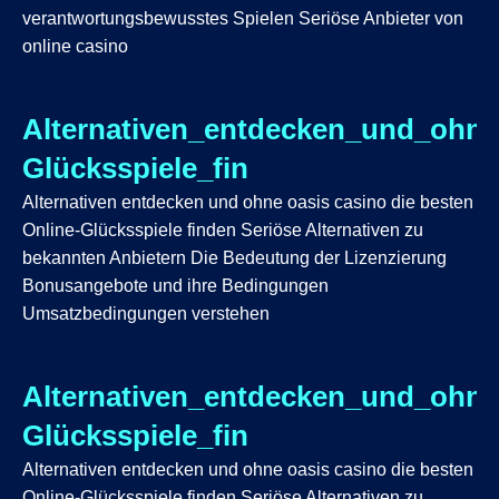
verantwortungsbewusstes Spielen Seriöse Anbieter von
online casino
Alternativen_entdecken_und_ohne
Glücksspiele_fin
Alternativen entdecken und ohne oasis casino die besten
Online-Glücksspiele finden Seriöse Alternativen zu
bekannten Anbietern Die Bedeutung der Lizenzierung
Bonusangebote und ihre Bedingungen
Umsatzbedingungen verstehen
Alternativen_entdecken_und_ohne
Glücksspiele_fin
Alternativen entdecken und ohne oasis casino die besten
Online-Glücksspiele finden Seriöse Alternativen zu