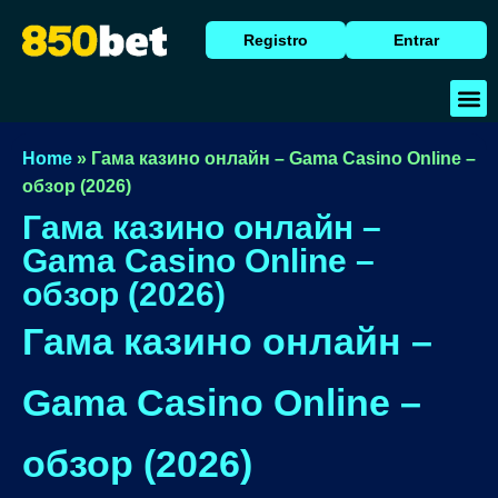
Registro
Entrar
Baixa
Caça-
Cassin
Apost
Home
»
Гама казино онлайн – Gama Casino Online –
обзор (2026)
Гама казино онлайн –
Gama Casino Online –
обзор (2026)
Гама казино онлайн –
Gama Casino Online –
обзор (2026)