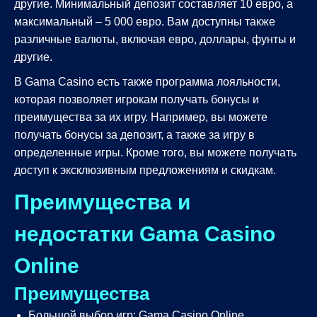
другие. Минимальный депозит составляет 10 евро, а
максимальный – 5 000 евро. Вам доступны также
различные валюты, включая евро, доллары, фунты и
другие.
В Gama Casino есть также программа лояльности,
которая позволяет игрокам получать бонусы и
преимущества за их игру. Например, вы можете
получать бонусы за депозит, а также за игру в
определенные игры. Кроме того, вы можете получать
доступ к эксклюзивным предложениям и скидкам.
Преимущества и
недостатки Gama Casino
Online
Преимущества
Большой выбор игр: Gama Casino Online