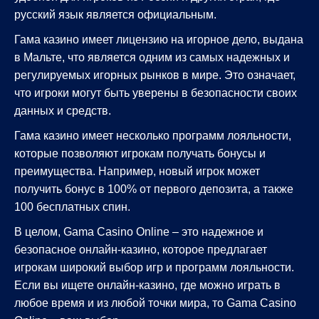
русский язык является официальным.
Гама казино имеет лицензию на игорное дело, выдана
в Мальте, что является одним из самых надежных и
регулируемых игорных рынков в мире. Это означает,
что игроки могут быть уверены в безопасности своих
данных и средств.
Гама казино имеет несколько программ лояльности,
которые позволяют игрокам получать бонусы и
преимущества. Например, новый игрок может
получить бонус в 100% от первого депозита, а также
100 бесплатных спин.
В целом, Gama Casino Online – это надежное и
безопасное онлайн-казино, которое предлагает
игрокам широкий выбор игр и программ лояльности.
Если вы ищете онлайн-казино, где можно играть в
любое время и из любой точки мира, то Gama Casino