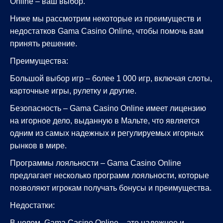
Online – ваш выбор.
Ниже мы рассмотрим некоторые из преимуществ и
недостатков Gama Casino Online, чтобы помочь вам
принять решение.
Преимущества:
Большой выбор игр – более 1 000 игр, включая слоты,
карточные игры, рулетку и другие.
Безопасность – Gama Casino Online имеет лицензию
на игорное дело, выданную в Мальте, что является
одним из самых надежных и регулируемых игорных
рынков в мире.
Программы лояльности – Gama Casino Online
предлагает несколько программ лояльности, которые
позволяют игрокам получать бонусы и преимущества.
Недостатки:
В целом, Gama Casino Online – это надежное и