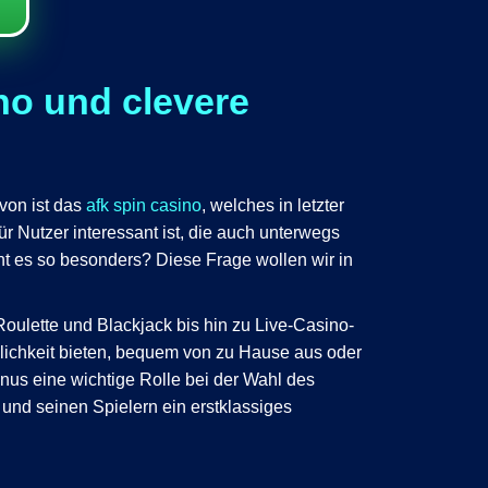
ino und clevere
von ist das
afk spin casino
, welches in letzter
ür Nutzer interessant ist, die auch unterwegs
ht es so besonders? Diese Frage wollen wir in
oulette und Blackjack bis hin zu Live-Casino-
öglichkeit bieten, bequem von zu Hause aus oder
onus eine wichtige Rolle bei der Wahl des
t und seinen Spielern ein erstklassiges