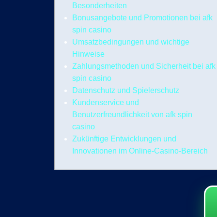
Besonderheiten
Bonusangebote und Promotionen bei afk
spin casino
Umsatzbedingungen und wichtige
Hinweise
Zahlungsmethoden und Sicherheit bei afk
spin casino
Datenschutz und Spielerschutz
Kundenservice und
Benutzerfreundlichkeit von afk spin
casino
Zukünftige Entwicklungen und
Innovationen im Online-Casino-Bereich