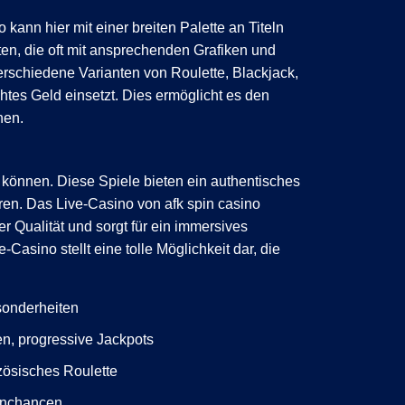
o kann hier mit einer breiten Palette an Titeln
en, die oft mit ansprechenden Grafiken und
erschiedene Varianten von Roulette, Blackjack,
tes Geld einsetzt. Dies ermöglicht es den
hen.
n können. Diese Spiele bieten ein authentisches
ren. Das Live-Casino von afk spin casino
r Qualität und sorgt für ein immersives
asino stellt eine tolle Möglichkeit dar, die
onderheiten
, progressive Jackpots
zösisches Roulette
nnchancen