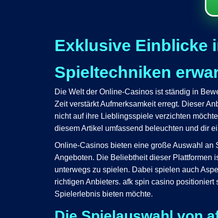
Exklusive Einblicke 
Spieltechniken erwar
Die Welt der Online-Casinos ist ständig in Be
Zeit verstärkt Aufmerksamkeit erregt. Dieser Anb
nicht auf ihre Lieblingsspiele verzichten möch
diesem Artikel umfassend beleuchten und dir ein
Online-Casinos bieten eine große Auswahl an S
Angeboten. Die Beliebtheit dieser Plattformen i
unterwegs zu spielen. Dabei spielen auch Aspek
richtigen Anbieters. afk spin casino positionie
Spielerlebnis bieten möchte.
Die Spielauswahl von af