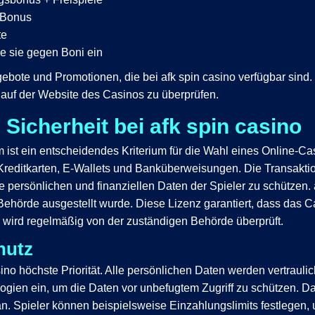
-Bonus
te
 sie gegen Boni ein
gebote und Promotionen, die bei afk spin casino verfügbar sind
 auf der Website des Casinos zu überprüfen.
icherheit bei afk spin casino
ist ein entscheidendes Kriterium für die Wahl eines Online-Casi
Kreditkarten, E-Wallets und Banküberweisungen. Die Transakt
persönlichen und finanziellen Daten der Spieler zu schützen. a
Behörde ausgestellt wurde. Diese Lizenz garantiert, dass das C
ds wird regelmäßig von der zuständigen Behörde überprüft.
hutz
sino höchste Priorität. Alle persönlichen Daten werden vertrauli
gien ein, um die Daten vor unbefugtem Zugriff zu schützen. Dar
Spieler können beispielsweise Einzahlungslimits festlegen, u