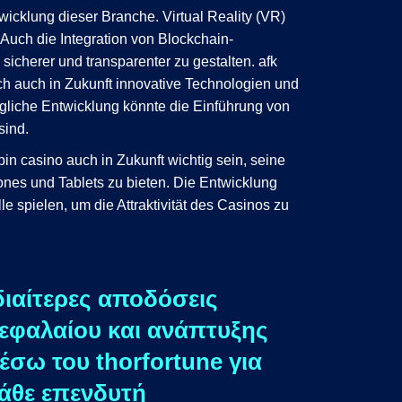
cklung dieser Branche. Virtual Reality (VR)
 Auch die Integration von Blockchain-
cherer und transparenter zu gestalten. afk
ch auch in Zukunft innovative Technologien und
mögliche Entwicklung könnte die Einführung von
sind.
in casino auch in Zukunft wichtig sein, seine
ones und Tablets zu bieten. Die Entwicklung
 spielen, um die Attraktivität des Casinos zu
í_nové_možnos
διαίτερες αποδόσεις
εφαλαίου και ανάπτυξης
έσω του thorfortune για
άθε επενδυτή