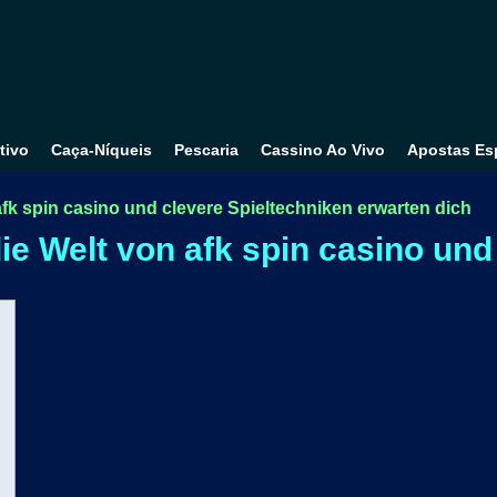
tivo
Caça-Níqueis
Pescaria
Cassino Ao Vivo
Apostas Es
afk spin casino und clevere Spieltechniken erwarten dich
die Welt von afk spin casino un