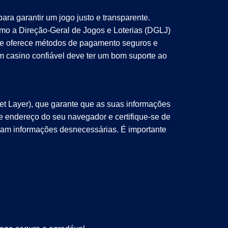
ara garantir um jogo justo e transparente.
como a Direção-Geral de Jogos e Loterias (DGLJ)
e se oferece métodos de pagamento seguros e
m casino confiável deve ter um bom suporte ao
cket Layer), que garante que as suas informações
e endereço do seu navegador e certifique-se de
itam informações desnecessárias. É importante