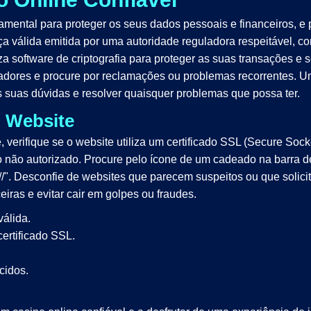
mental para proteger os seus dados pessoais e financeiros, e p
ça válida emitida por uma autoridade reguladora respeitável, 
iza software de criptografia para proteger as suas transações 
gadores e procure por reclamações ou problemas recorrentes. U
às suas dúvidas e resolver quaisquer problemas que possa ter.
o Website
, verifique se o website utiliza um certificado SSL (Secure So
so não autorizado. Procure pelo ícone de um cadeado na barra d
/". Desconfie de websites que parecem suspeitos ou que solic
iras e evitar cair em golpes ou fraudes.
válida.
certificado SSL.
cidos.