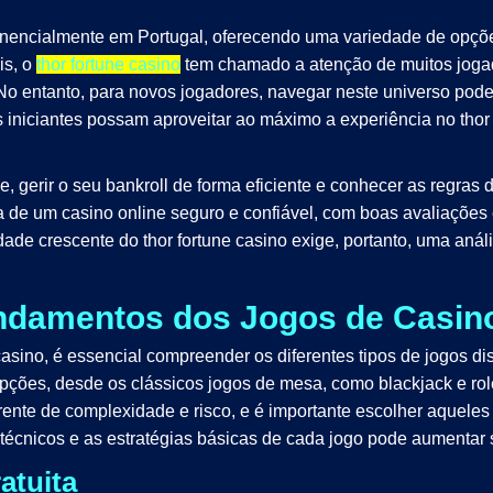
nencialmente em Portugal, oferecendo uma variedade de opçõe
is, o
thor fortune casino
tem chamado a atenção de muitos jogador
No entanto, para novos jogadores, navegar neste universo pode s
s iniciantes possam aproveitar ao máximo a experiência no thor
, gerir o seu bankroll de forma eficiente e conhecer as regra
 de um casino online seguro e confiável, com boas avaliações e
idade crescente do thor fortune casino exige, portanto, uma an
damentos dos Jogos de Casin
sino, é essencial compreender os diferentes tipos de jogos dis
ões, desde os clássicos jogos de mesa, como blackjack e role
rente de complexidade e risco, e é importante escolher aquele
 técnicos e as estratégias básicas de cada jogo pode aumentar
atuita