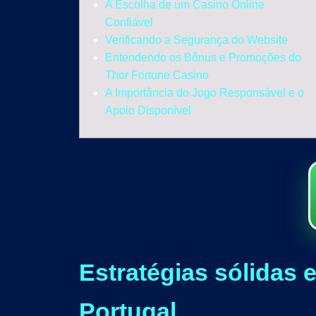
A Escolha de um Casino Online
Confiável
Verificando a Segurança do Website
Entendendo os Bônus e Promoções do
Thor Fortune Casino
A Importância do Jogo Responsável e o
Apoio Disponível
Estratégias sólidas 
Portugal