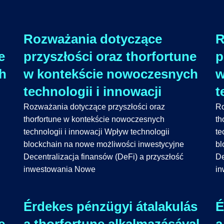
Rozważania dotyczące
R
e
przyszłości oraz thorfortune
p
h
w kontekście nowoczesnych
w
technologii i innowacji
t
Rozważania dotyczące przyszłości oraz
Ro
thorfortune w kontekście nowoczesnych
th
technologii i innowacji Wpływ technologii
te
blockchain na nowe możliwości inwestycyjne
bl
Decentralizacja finansów (DeFi) a przyszłość
De
inwestowania Nowe
in
Érdekes pénzügyi átalakulás
É