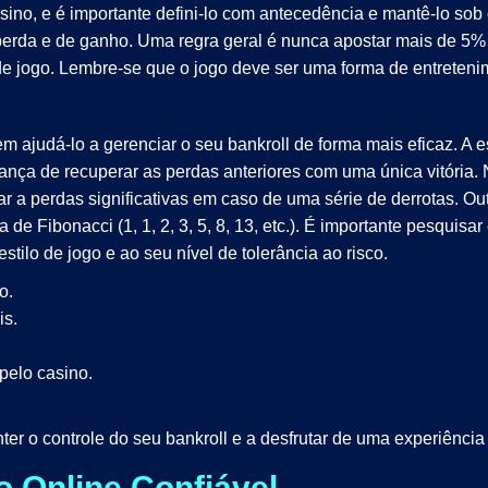
sino, e é importante defini-lo com antecedência e mantê-lo sob 
 perda e de ganho. Uma regra geral é nunca apostar mais de 5% 
 de jogo. Lembre-se que o jogo deve ser uma forma de entreten
m ajudá-lo a gerenciar o seu bankroll de forma mais eficaz. A e
nça de recuperar as perdas anteriores com uma única vitória. N
r a perdas significativas em caso de uma série de derrotas. Out
e Fibonacci (1, 1, 2, 3, 5, 8, 13, etc.). É importante pesquisar
tilo de jogo e ao seu nível de tolerância ao risco.
o.
is.
pelo casino.
ter o controle do seu bankroll e a desfrutar de uma experiência
 Online Confiável