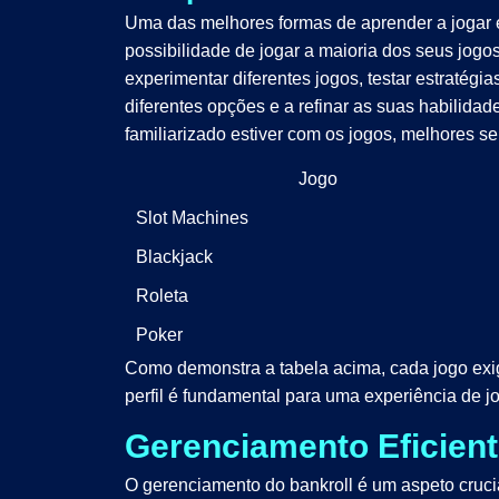
Uma das melhores formas de aprender a jogar é a
possibilidade de jogar a maioria dos seus jog
experimentar diferentes jogos, testar estratégia
diferentes opções e a refinar as suas habilidad
familiarizado estiver com os jogos, melhores s
Jogo
Slot Machines
Blackjack
Roleta
Poker
Como demonstra a tabela acima, cada jogo exige 
perfil é fundamental para uma experiência de 
Gerenciamento Eficient
O gerenciamento do bankroll é um aspeto crucia