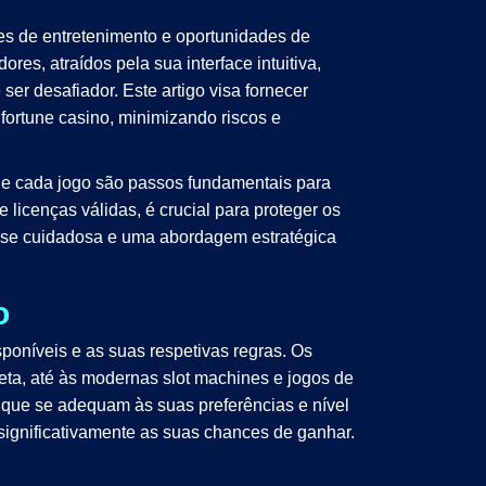
s de entretenimento e oportunidades de
es, atraídos pela sua interface intuitiva,
er desafiador. Este artigo visa fornecer
 fortune casino, minimizando riscos e
s de cada jogo são passos fundamentais para
 licenças válidas, é crucial para proteger os
álise cuidadosa e uma abordagem estratégica
o
poníveis e as suas respetivas regras. Os
ta, até às modernas slot machines e jogos de
s que se adequam às suas preferências e nível
 significativamente as suas chances de ganhar.