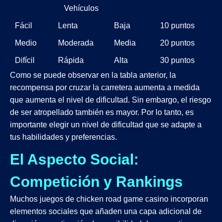
Vehículos
Fácil
Lenta
Baja
10 puntos
Medio
Moderada
Media
20 puntos
Difícil
Rápida
Alta
30 puntos
Como se puede observar en la tabla anterior, la
recompensa por cruzar la carretera aumenta a medida
que aumenta el nivel de dificultad. Sin embargo, el riesgo
de ser atropellado también es mayor. Por lo tanto, es
importante elegir un nivel de dificultad que se adapte a
tus habilidades y preferencias.
El Aspecto Social:
Competición y Rankings
Muchos juegos de chicken road game casino incorporan
elementos sociales que añaden una capa adicional de