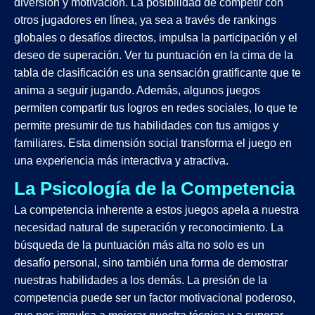
diversión y motivación. La posibilidad de competir con
otros jugadores en línea, ya sea a través de rankings
globales o desafíos directos, impulsa la participación y el
deseo de superación. Ver tu puntuación en la cima de la
tabla de clasificación es una sensación gratificante que te
anima a seguir jugando. Además, algunos juegos
permiten compartir tus logros en redes sociales, lo que te
permite presumir de tus habilidades con tus amigos y
familiares. Esta dimensión social transforma el juego en
una experiencia más interactiva y atractiva.
La Psicología de la Competencia
La competencia inherente a estos juegos apela a nuestra
necesidad natural de superación y reconocimiento. La
búsqueda de la puntuación más alta no solo es un
desafío personal, sino también una forma de demostrar
nuestras habilidades a los demás. La presión de la
competencia puede ser un factor motivacional poderoso,