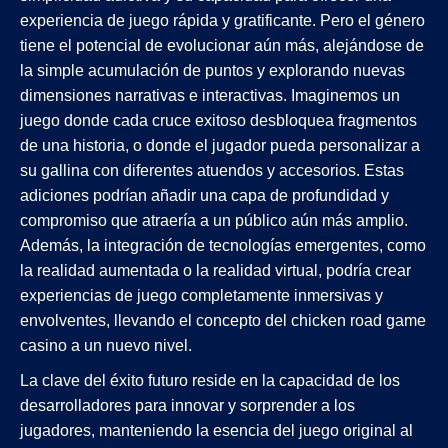
experiencia de juego rápida y gratificante. Pero el género
tiene el potencial de evolucionar aún más, alejándose de
la simple acumulación de puntos y explorando nuevas
dimensiones narrativas e interactivas. Imaginemos un
juego donde cada cruce exitoso desbloquea fragmentos
de una historia, o donde el jugador pueda personalizar a
su gallina con diferentes atuendos y accesorios. Estas
adiciones podrían añadir una capa de profundidad y
compromiso que atraería a un público aún más amplio.
Además, la integración de tecnologías emergentes, como
la realidad aumentada o la realidad virtual, podría crear
experiencias de juego completamente inmersivas y
envolventes, llevando el concepto del chicken road game
casino a un nuevo nivel.
La clave del éxito futuro reside en la capacidad de los
desarrolladores para innovar y sorprender a los
jugadores, manteniendo la esencia del juego original al