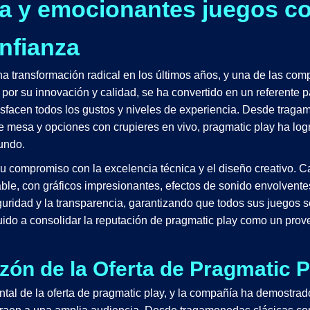
da y emocionantes juegos co
nfianza
 transformación radical en los últimos años, y una de las comp
por su innovación y calidad, se ha convertido en un referente p
sfacen todos los gustos y niveles de experiencia. Desde trag
 mesa y opciones con crupieres en vivo, pragmatic play ha logr
undo.
 su compromiso con la excelencia técnica y el diseño creativo.
le, con gráficos impresionantes, efectos de sonido envolventes
uridad y la transparencia, garantizando que todos sus juegos s
buido a consolidar la reputación de pragmatic play como un prov
ón de la Oferta de Pragmatic P
tal de la oferta de pragmatic play, y la compañía ha demostra